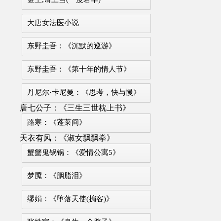
大唐女法医小说
东野圭吾：《沉默的巡游》
东野圭吾：《第十年的情人节》
丹尼尔·卡尼曼：《思考，快与慢》
唐七公子：《三生三世枕上书》
路寒：《蓬莱间》
天衣有风：《淑女飘飘拳》
蟹蟹鬼锅锅：《爱情公寓5》
梦魇：《胭脂泪》
缪娟：《堕落天使(掮客)》