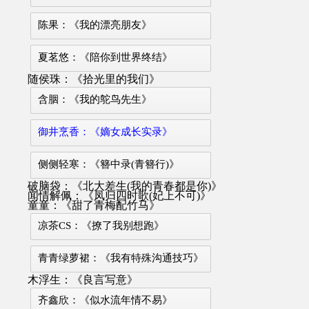
陈果：《我的漂亮朋友》
夏茗悠：《陪你到世界终结》
随侯珠：《拾光里的我们》
含胭：《我的鸵鸟先生》
御井烹香：《嫡女成长实录》
侧侧轻寒：《簪中录(青簪行)》
破脑袋：《北大差生(我的青春都是你)》
闻情解佩：《凤归四时歌(妃上不可)》
童童：《甜了青梅配竹马》
凉茶CS：《撩了我别想跑》
青青绿萝裙：《我有特殊沟通技巧》
木浮生：《良言写意》
齐鑫欣：《似水流年情不易》