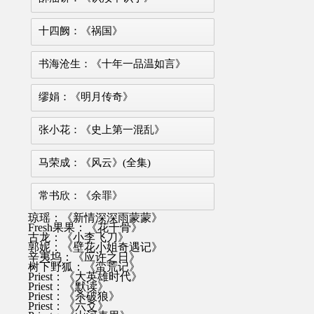
十四阙：《祸国》
书海沧生：《十年一品温如言》
缪娟：《明月传奇》
张小花：《史上第一混乱》
马荣成：《风云》(全集)
常书欣：《余罪》
琼瑶：《新情深深雨蒙蒙》
Fresh果果：《花千骨》
古龙：《小李飞刀》
郭妮：《壁花小姐奇遇记》
辛夷坞：《应许之日》
树下野狐：《蛮荒记》
Priest：《大英雄时代》
Priest：《默读》
Priest：《杀破狼》
Priest：《六爻》