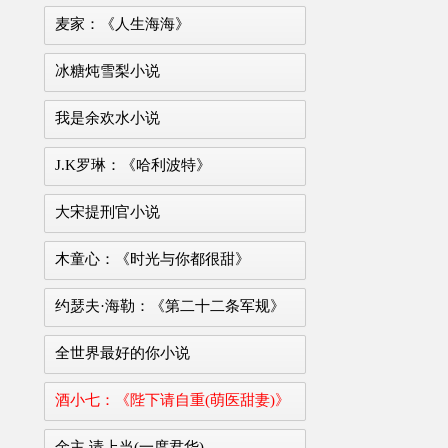
麦家：《人生海海》
冰糖炖雪梨小说
我是余欢水小说
J.K罗琳：《哈利波特》
大宋提刑官小说
木童心：《时光与你都很甜》
约瑟夫·海勒：《第二十二条军规》
全世界最好的你小说
酒小七：《陛下请自重(萌医甜妻)》
金主,请上当(一度君华)