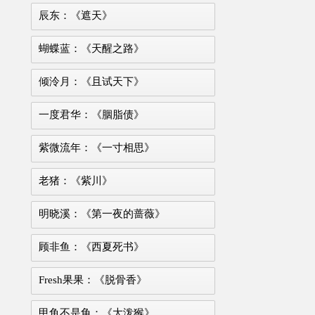
辰东：《遮天》
蝴蝶蓝：《天醒之路》
倾泠月：《且试天下》
一度君华：《胭脂债》
紫微流年：《一寸相思》
老猪：《紫川》
明晓溪：《第一夜的蔷薇》
顾非鱼：《西夏死书》
Fresh果果：《脱骨香》
甲鱼不是龟：《大泼猴》