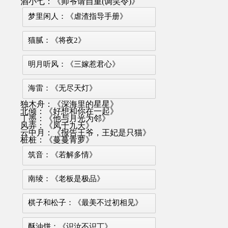
酒小七：《师爷请自重(调笑令)》
梦里闲人：《虐渣指导手册》
猫腻：《将夜2》
明月听风：《三嫁惹君心》
海雷：《无尽天灯》
独木舟：《深海里的星星》
北倾：《好想和你在一起》
丁墨：《他与月光为邻》
风弄：《凤于九天》
云中月：《报告王爷，王妃是只猫》
桩桩：《蔓蔓青萝》
筑音：《若解多情》
南绫：《老板是极品》
棋子和松子：《最美不过初相见》
酥油饼：《识汝不识丁》