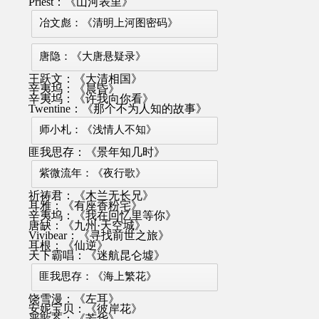
Priest：《山河表里》
冶文彪：《清明上河图密码》
唐隐：《大唐悬疑录》
王跃文：《大清相国》
辛夷坞：《晨昏》
辛夷坞：《许我向你看》
Twentine：《那个不为人知的故事》
师小札：《浅情人不知》
匪我思存：《景年知几时》
紫微流年：《夜行歌》
祈祷君：《木兰无长兄》
耳雅：《有座香粉宅》
辛夷坞：《我在回忆里等你》
唐缺：《九州·天空城》
Vivibear：《寻找前世之旅》
耳根：《仙逆》
天下霸唱：《迷航昆仑墟》
匪我思存：《海上繁花》
饶雪漫：《左耳》
安妮宝贝：《彼岸花》
严歌苓：《芳华》