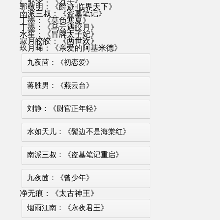
郭敬明：《爵迹·临界天下》
南派三叔：《盗墓笔记》
丁墨：《莫负寒夏》
丁墨：《乌云遇皎月》
水笙：《冒牌太子妃》
寂月皎皎：《两世欢》
玖月晞：《亲爱的阿基米德》
九夜茴：《初恋爱》
蒋胜男：《燕云台》
刘静：《尉官正年轻》
水如天儿：《鬓边不是海棠红》
南派三叔：《盗墓笔记重启》
九夜茴：《曾少年》
净无痕：《太古神王》
烟雨江南：《永夜君王》