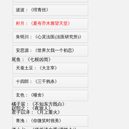
波波：《绾青丝》
籽月：《夏有乔木雅望天堂》
朱明川：《心灵法医(法医研究所)》
安思源：《世界欠我一个初恋》
尾鱼：《七根凶简》
天蚕土豆：《大主宰》
十四郎：《三千鸦杀》
玄色：《哑舍》
橘子宸：《不知东方既白》
赵熙之：《夜旅人》
君子以泽：《月上重火》
青浼：《你微笑时很美》