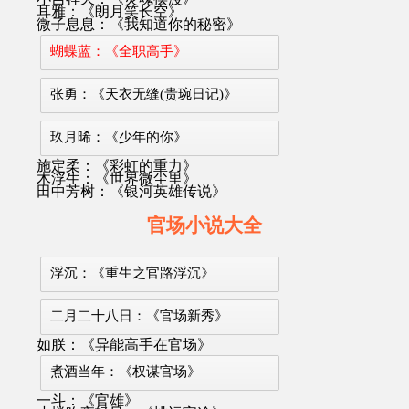
耳雅：《朗月笑长空》
微子息息：《我知道你的秘密》
蝴蝶蓝：《全职高手》
张勇：《天衣无缝(贵琬日记)》
玖月晞：《少年的你》
施定柔：《彩虹的重力》
木浮生：《世界微尘里》
田中芳树：《银河英雄传说》
官场小说大全
浮沉：《重生之官路浮沉》
二月二十八日：《官场新秀》
如朕：《异能高手在官场》
煮酒当年：《权谋官场》
一斗：《官雄》