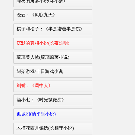
隐秘的角落小说(坏小孩)
晓云：《凤唳九天》
棋子和松子：《半是蜜糖半是伤》
沉默的真相小说(长夜难明)
琉璃美人煞(琉璃原著小说)
绑架游戏/十日游戏小说
刘誉：《局中人》
酒小七：《时光微微甜》
孤城闭(清平乐小说)
木槿花西月锦绣(长相守小说)