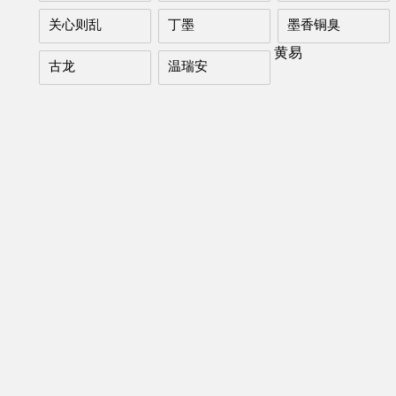
关心则乱
丁墨
墨香铜臭
黄易
古龙
温瑞安