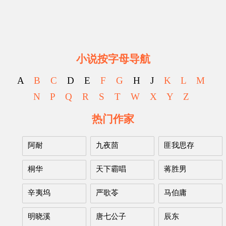
小说按字母导航
A
B
C
D E
F
G
H J
K
L
M
N
P
Q
R
S
T
W
X
Y
Z
热门作家
阿耐
九夜茴
匪我思存
桐华
天下霸唱
蒋胜男
辛夷坞
严歌苓
马伯庸
明晓溪
唐七公子
辰东