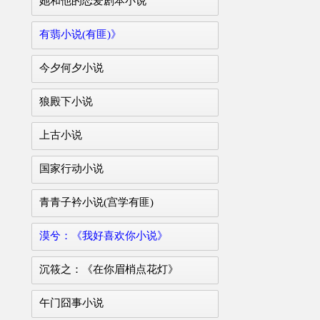
她和他的恋爱剧本小说
有翡小说(有匪)》
今夕何夕小说
狼殿下小说
上古小说
国家行动小说
青青子衿小说(宫学有匪)
漠兮：《我好喜欢你小说》
沉筱之：《在你眉梢点花灯》
午门囧事小说