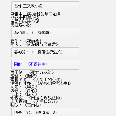
吕铮 三叉戟小说
皇帝中二病/愿我如星君如月
成化十四年小说
亲爱的戎装小说
天涯客小说
马伯庸：《四海鲸骑》
夏生：《花雨枪》
蜀客：《落花时节又逢君》
春衫冷：《一身孤注掷温柔》
阿耐：《不得往生》
西子绪：《死亡万花筒》
巫哲：《撒野》
焦糖冬瓜：《舌尖上的心跳》
漫漫何其多：《AWM[绝地求生]》
高渔：《墨杀》
凤歌：《昆仑》
淮上：《破云》
蝴蝶蓝：《网游之近战法师》
非天夜翔：《天宝伏妖录》
吱吱：《慕南枝》
四叠半宅：《怪盗鬼手S》