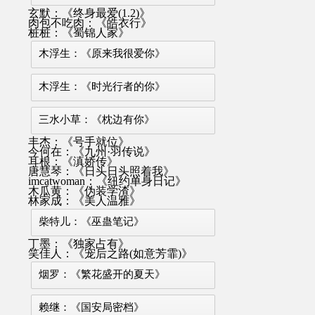
玄默：《终身最爱(1.2)》
肉包不吃肉：《皓衣行》
桩桩：《蜀锦人家》
木浮生：《原来我很爱你》
木浮生：《时光行者的你》
三水小草：《枕边有你》
丰杰：《号手就位》
今何在：《九州·羽传说》
耳根：《滇娇传》
唐慧琴：《日头日头照着我》
imcatwoman：《纽约单身日记》
木瓜黄：《伪装学渣》
林家成：《美人温雅》
柴特儿：《巫蛊笔记》
丁墨：《独家占有》
笑佳人：《宠后之路(如意芳霏)》
烟罗：《繁花盛开的夏天》
赖继：《国安局密档》