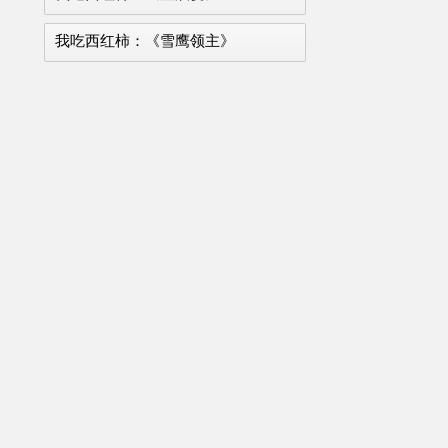
我吃西红柿：《雪鹰领主》