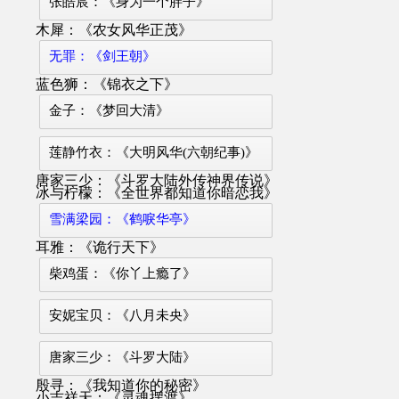
张皓宸：《身为一个胖子》
木犀：《农女风华正茂》
无罪：《剑王朝》
蓝色狮：《锦衣之下》
金子：《梦回大清》
莲静竹衣：《大明风华(六朝纪事)》
唐家三少：《斗罗大陆外传神界传说》
冰与柠檬：《全世界都知道你暗恋我》
雪满梁园：《鹤唳华亭》
耳雅：《诡行天下》
柴鸡蛋：《你丫上瘾了》
安妮宝贝：《八月未央》
唐家三少：《斗罗大陆》
殷寻：《我知道你的秘密》
小吉祥天：《灵魂摆渡》