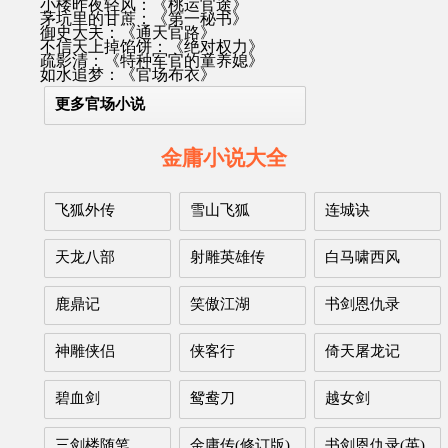
小楼昨夜轻风：《桃运官途》
茅坑里的甘蔗：《第一秘书》
御史大夫：《通天官路》
不信天上掉馅饼：《绝对权力》
疏影清：《特种军官的童养媳》
如水追梦：《官场布衣》
更多官场小说
金庸小说大全
飞狐外传
雪山飞狐
连城诀
天龙八部
射雕英雄传
白马啸西风
鹿鼎记
笑傲江湖
书剑恩仇录
神雕侠侣
侠客行
倚天屠龙记
碧血剑
鸳鸯刀
越女剑
三剑楼随笔
金庸传(修订版)
书剑恩仇录(英)