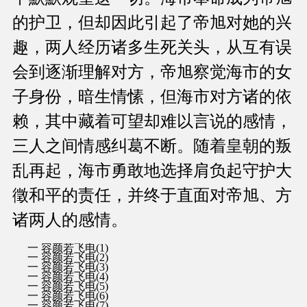
的护卫，但却因此引起了帝旭对她的兴
趣，两人经历诸多生死关头，从互有误
会到逐渐理解对方，帝旭察觉海市的女
子身份，暗生情愫，但海市对方诸的依
赖，其中藏着可望却难以言说的感情，
三人之间情感纠葛不断。随着皇朝的叛
乱再起，海市勇敢地选择肩负起守护大
徵和平的责任，并终于直面对帝旭、方
诸两人的感情。
一 容颜若飞电(1)
一 容颜若飞电(2)
一 容颜若飞电(3)
一 容颜若飞电(4)
一 容颜若飞电(5)
一 容颜若飞电(6)
一 容颜若飞电(7)