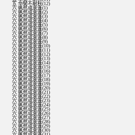
五 华鬓不耐秋(12)
六 飒然成衰蓬(1)
六 飒然成衰蓬(2)
六 飒然成衰蓬(3)
六 飒然成衰蓬(4)
六 飒然成衰蓬(5)
六 飒然成衰蓬(6)
六 飒然成衰蓬(7)
六 飒然成衰蓬(8)
六 飒然成衰蓬(9)
六 飒然成衰蓬(10)
六 飒然成衰蓬(11)
六 飒然成衰蓬(12)
六 飒然成衰蓬(13)
六 飒然成衰蓬(14)
六 飒然成衰蓬(15)
六 飒然成衰蓬(16)
六 飒然成衰蓬(17)
六 飒然成衰蓬(18)
六 飒然成衰蓬(19)
六 飒然成衰蓬(20)
六 飒然成衰蓬(21)
六 飒然成衰蓬(22)
六 飒然成衰蓬(23)
六 飒然成衰蓬(24)
六 飒然成衰蓬(25)
六 飒然成衰蓬(26)
六 飒然成衰蓬(27)
六 飒然成衰蓬(28)
六 飒然成衰蓬(29)
六 飒然成衰蓬(30)
六 飒然成衰蓬(31)