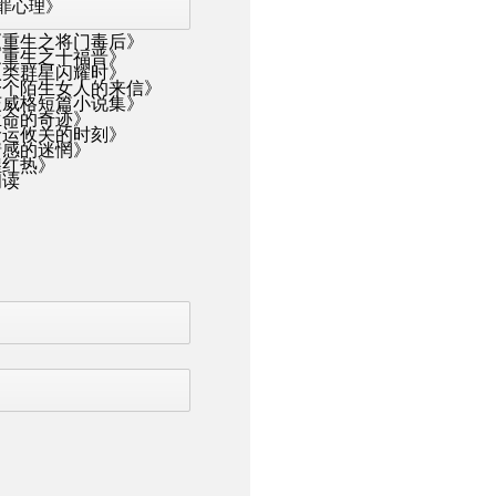
罪心理》
《重生之将门毒后》
《重生之十福晋》
人类群星闪耀时》
一个陌生女人的来信》
茨威格短篇小说集》
生命的奇迹》
命运攸关的时刻》
情感的迷惘》
猩红热》
阅读