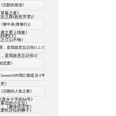
《沉默的巡游》
《草莓之夜》
后之路(如意芳霏)》
《簪中录(青簪行)》
逆袭之爱上情敌》
抖吧ET》
越之江山不悔》
，是我故意忘记你(1.2.3)》
，是我故意忘记你3》
初恋爱》
hannelAⅣ我们都是丑小鸭》
业史》
《沉睡的人鱼之家》
《查令十字街84号》
《窗边的小豆豆》
管：《趣味经济学》
《爱吃沙拉的狮子》