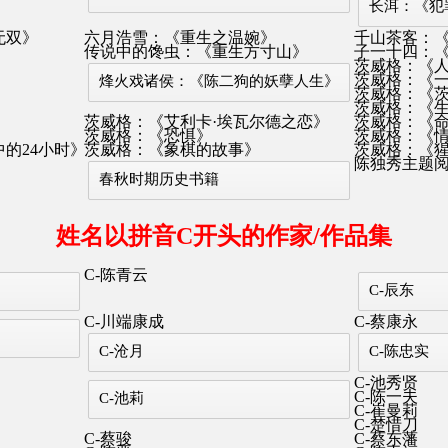
长洱：《犯
无双》
六月浩雪：《重生之温婉》
千山茶客：
》
传说中的馋虫：《重生方寸山》
子一十四：
》
茨威格：《
茨威格：《
烽火戏诸侯：《陈二狗的妖孽人生》
茨威格：《
茨威格：《
茨威格：《艾利卡·埃瓦尔德之恋》
茨威格：《
茨威格：《恐惧》
茨威格：《
的24小时》
茨威格：《象棋的故事》
茨威格：《
陈独秀主题
春秋时期历史书籍
姓名以拼音C开头的作家/作品集
C-陈青云
C-辰东
C-川端康成
C-蔡康永
C-沧月
C-陈忠实
C-池秀贤
C-陈一夫
C-池莉
C-崔曼莉
C-楚惜刀
C-蔡骏
C-蔡东藩