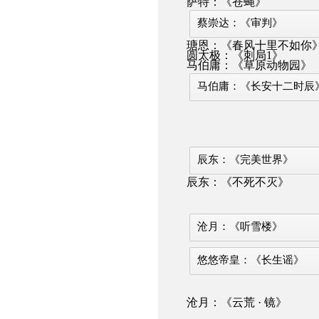
萨特：《苍蝇》
蔡崇达：《审判》
瑭恩：《春风十里不如你
圆太极：《刺局1》
马伯庸：《草原动物园》
马伯庸：《长安十二时辰
辰东：《完美世界》
辰东：《不死不灭》
沧月：《听雪楼》
悠悠帝皇：《长生谣》
沧月：《云荒 · 镜》