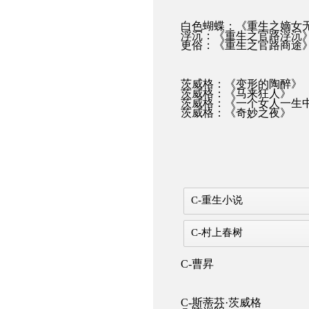
白色蝴蝶：《重生之嫡女
浮沉：《重生之官路浮沉
更俗：《重生之官路商途
茨威格：《变形的陶醉》
茨威格：《马来狂人》
茨威格：《一个女人一生中
茨威格：《奇妙之夜》
C-重生小说
C-村上春树
C-曹昇
C-斯蒂芬·茨威格