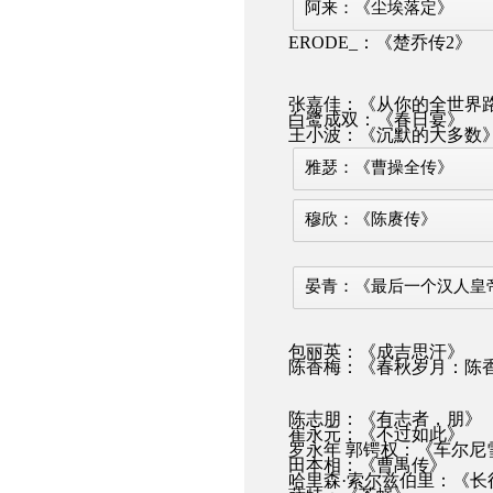
阿来：《尘埃落定》
ERODE_：《楚乔传2》
张嘉佳：《从你的全世界
白鹭成双：《春日宴》
王小波：《沉默的大多数
雅瑟：《曹操全传》
穆欣：《陈赓传》
晏青：《最后一个汉人皇
包丽英：《成吉思汗》
陈香梅：《春秋岁月：陈
陈志朋：《有志者，朋》
崔永元：《不过如此》
罗永年 郭锷权：《车尔尼
田本相：《曹禺传》
哈里森·索尔兹伯里：《长