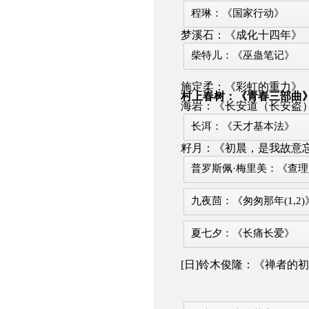
程琳：《国家行动》
梦溪石：《成化十四年》
柴特儿：《巫蛊笔记》
施定柔：《彩虹的重力》
村上春树：《青春三部曲
海岩：《长安道（长安盗
长洱：《天才基本法》
籽月：《初晨，是我故意忘
普罗斯佩·梅里美：《查
九夜茴：《匆匆那年(1,2)
夏七夕：《长痛长爱》
[日]铃木俊隆：《禅者的