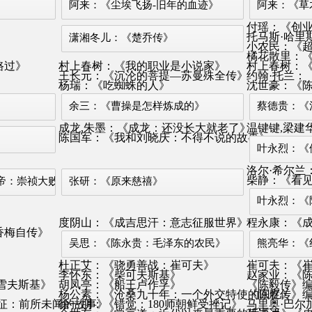
阿来：《尘埃飞扬-旧年的血迹》
阿来：《草
付瑶：《创
托马斯·哈里
潇湘冬儿：《楚乔传》
小农民：《
橘花散里：
路过》
村上春树：《我的职业是小说家》
村上春树：
王长元：《沉沦的菩提—苏曼殊全传》
约翰·托兰：
》
杨瑞：《吃蜘蛛的人》
沈世豪：《
余三：《曹操是怎样炼成的》
蔡德贵：《
成龙,朱墨：《成龙：还没长大就老了》
温键键,梁建
陈国军：《我和刘晓庆：不得不说的故事》
叶永烈：《
洛尔·希尔兰
柴静：《看
帝：崇祯大败局》
张研：《原来慈禧》
叶永烈：《
度阴山：《成吉思汗：意志征服世界》
程永康：《
香梅自传》
吴思：《陈永贵：毛泽东的农民》
熊亮华：《
杜正艾：《骁勇善战：崔可夫》
崔可夫：《
李怀东：《柴可夫斯基》
赵家业：《
雪夫斯基》
胡凤亭：《船王卢作孚》
《陈毅传》
杨公素：《沧桑九十年：一个外交特使的回忆》
《陈赓传》
征：前所未闻的故事》
徐一朋：《错觉：180师朝鲜受挫记》
马里奥·巴尔