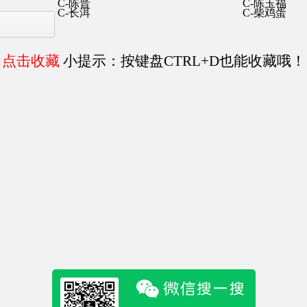
C-陈晋
C-陈玉福
C-长洱
C-柴鸡蛋
点击收藏
小提示：按键盘CTRL+D也能收藏哦！