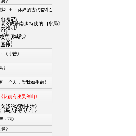
皮囊》
《穿越种田：休妇的古代奋斗生活》
《出魂记》
局3·截杀南唐特使的山水局》
长夜难明》
相思》
楚宫倾城乱》
《尘缘》
大圣传》
：《寸芒》
墓》
有一个人，爱我如生命》
《从前有座灵剑山》
门女婿的悠闲生活》
我当鸟人的那几年》
 · 羽》
床畔》