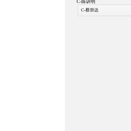
C-陈训明
C-蔡崇达