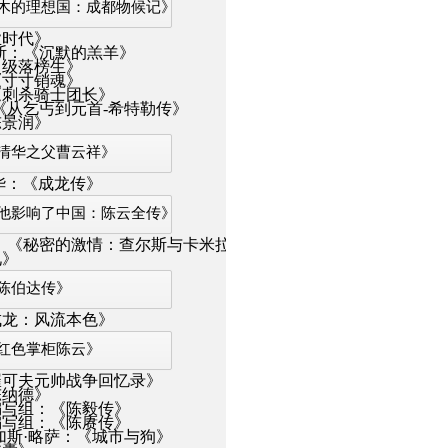
木的理想国：成都物候记》
业时代》
斯：《沉默的羔羊》
超级落榜生》
《寸寸销魂》
《刺杀骑士团长》
《从乞丐到元首-希特勒传》
陈景润》
清华之父曹云祥》
华：《成龙传》
他影响了中国：陈云全传》
：《秘密的激情：查尔斯与卡米拉》
见》
陈伯达传》
成龙：风流本色》
红色掌柜陈云》
崔可夫元帅战争回忆录》
陈纳德》
编写组：《陈毅传》
编写组：《陈赓传》
加斯·略萨：《城市与狗》