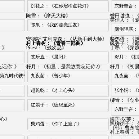
沉筱之：《在你眉梢点花灯》
东野圭吾：
陈雪：《摩天大楼》
誉田哲也：
笑佳人：《宠
陈果：《我的漂亮朋友》
侧侧轻寒：
安德斯·艾利克森：《从新手到大师》
柴鸡蛋：《
》
村上春树：《青春三部曲》
疯丢子：《颤
）》
Priest：《残次品》
丁墨：《穿
艾乐直：《晨阳》
籽月：《初晨
记你1》
籽月：《初晨，是我故意忘记你2》
籽月：《初晨
理第九时代轶事》
九夜茴：《曾少年》
九夜茴：《
》
赵乾乾：《才上心头》
张小娴：《C
柳青：《创
红娘子：《缠绵至死》
东野圭吾：
初心》
海莲·汉芙：
黑柳彻子：
柴鸡蛋：《你丫上瘾了》
（韩）曹永
村上春树：