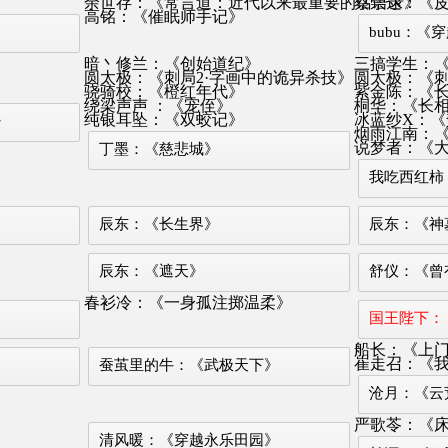
余世存：《常言道：近代以来最重要的话语录》
蔡崇达：《
高铭：《催眠师手记》
bubu：
》
暗丶修兰：《创始道纪》
三搞学生：
圆太极：《刺局2·字画中的诡异杀技》
圆太极：《刺
骁骑校：《橙红年代》
紫金陈：《
绕梁声声 ：《宠侄》
桐华：《长
纯银耳坠：《双蛟记》
冰蓝纱X：《
》
烟雨江南：
说梦者：《
丁墨：《慈悲城》
我吃西红柿
辰东：《长生界》
辰东：《神
辰东：《遮天》
舒仪：《曾
春衫冷：《一身孤注掷温柔》
国王陛下：
船长：《上
崔走召：《
蚕茧里的牛：《武极天下》
沧月：《云荒
严歌苓：《
清风暖：《穿越永乐田园》