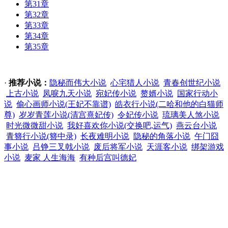
第31章
第32章
第33章
第34章
第35章
·
推荐小说：
隐秘而伟大小说
心宅猎人小说
青春创世纪小说
上古小说
凤唳九天小说
宛妃传小说
赘婿小说
国家行动小
说
偷心画师小说(王妃不靠谱)
皓衣行小说(二哈和他的白猫师
尊)
岁岁青莲小说(清宫熹妃传)
令妃传小说
琉璃美人煞小说
时光微微甜小说
我好喜欢你小说(交换吧,运气)
燕云台小说
青簪行小说(簪中录)
长夜难明小说
隐秘的角落小说
午门囧
事小说
吕铮三叉戟小说
废后将军小说
天涯客小说
绑架游戏
小说
麦家 人生海海
有种后宫叫德妃