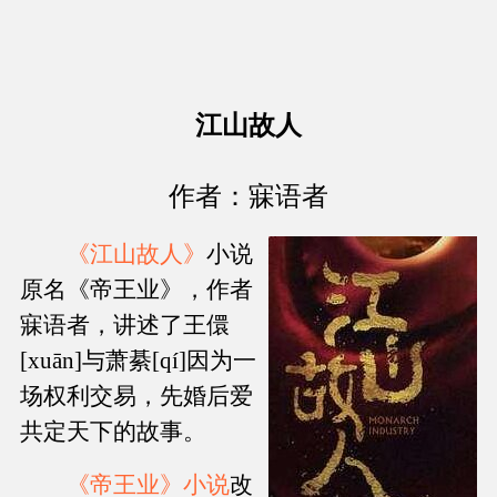
江山故人
作者：寐语者
《江山故人》
小说
原名《帝王业》，作者
寐语者，讲述了王儇
[xuān]与萧綦[qí]因为一
场权利交易，先婚后爱
共定天下的故事。
《帝王业》小说
改