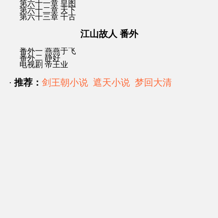
第六十一章 皇图
第六十二章 天下
第六十三章 千古
江山故人 番外
番外一 燕燕于飞
番外二 静好
电视剧 帝王业
·
推荐：
剑王朝小说
遮天小说
梦回大清