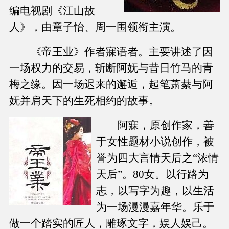
编电视剧《江山故
人》，由章子怡、周一围领衔主演。
《帝王业》作者寐语者。主要讲述了因
一场权力的交易，斩断阿妩与昔日竹马的青
梅之缘。因一场迟来的邂逅，起笔萧綦与阿
妩并肩天下的生死相约的故事。
阿寐，原创作家，善
于女性题材小说创作，被
誉为四大言情天后之“浓情
天后”。80女。以行路为
志，以写字为趣，以生活
为一场漫漫嘉年华。乐于
做一个踏实的匠人，雕琢文字，娱人娱己。