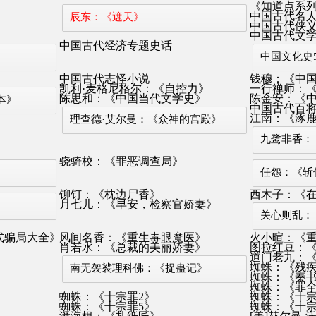
《知道点系
中国古代名
辰东：《遮天》
中国古代侠
中国古代文
中国古代经济专题史话
中国文化史5
中国古代志怪小说
钱穆：《中
凯利·麦格尼格尔：《自控力》
一行禅师：
陈思和：《中国当代文学史》
陈金安：《
本》
中国古代百
江南：《涿鹿
理查德·艾尔曼：《众神的宫殿》
九鹭非香：
骁骑校：《罪恶调查局》
任怨：《斩
铆钉：《枕边尸香》
西木子：《
月七儿：《早安，检察官娇妻》
关心则乱：
式骗局大全》
风间名香：《重生毒眼魔医》
火小暄：《
肖若水：《总裁的美丽娇妻》
图拉红豆：
道门老九：
蜘蛛：《残
南无袈裟理科佛：《捉蛊记》
蜘蛛：《秦
蜘蛛：《罪
蜘蛛：《十宗罪2》
蜘蛛：《十宗
蜘蛛：《十宗罪5》
蜘蛛：《十宗