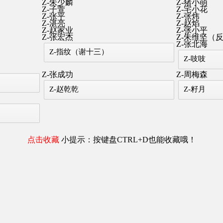
Z-朱少麟
Z-猪小萌
Z-子萱
Z-宅小花
Z-张平
Z-张炜
Z-湛亮
Z-赵焰
Z-赵家业
Z-张小平
Z-张宏杰
Z-朱维坚（
Z-张北海
Z-指纹（谢十三）
Z-吱吱
Z-张成功
Z-周梅森
Z-赵乾乾
Z-籽月
点击收藏
小提示：按键盘CTRL+D也能收藏哦！