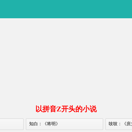
以拼音Z开头的小说
知白：《将明》
吱吱：《庶