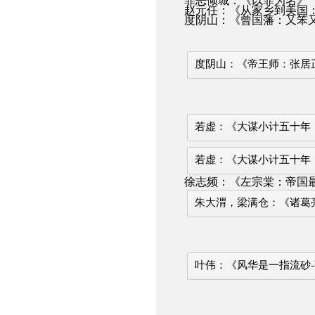
罪恶倾城：《以罪为名》
赵元任：《从家乡到美国
度阴山：《曾国藩：又笨
度阴山：《帝王师：张居
若虚：《大谋小计五十年：
若虚：《大谋小计五十年：
徐志频：《左宗棠：帝国最
朱大渭，梁满仓：《诸葛
叶伟：《风华是一指流砂