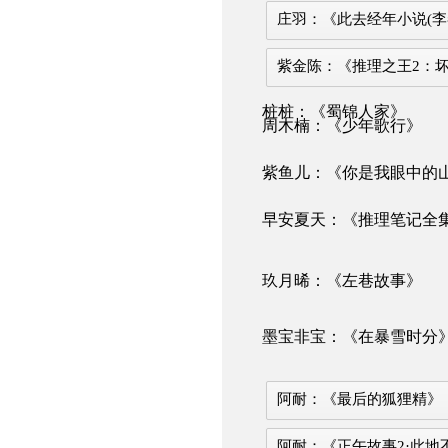
庄羽：《此去经年小说(李
紫金陈：《推理之王2：坏
桩桩：《蜀锦人家》
周木楠：《少年歌行》
紫鱼儿：《你是我眼中的
早安夏天：《推理笔记全
玖月晞：《左巷故事》
墨宝非宝：《在暴雪时分
阿耐：《最后的狐狸精》
阿耐：《正午故事2·此地