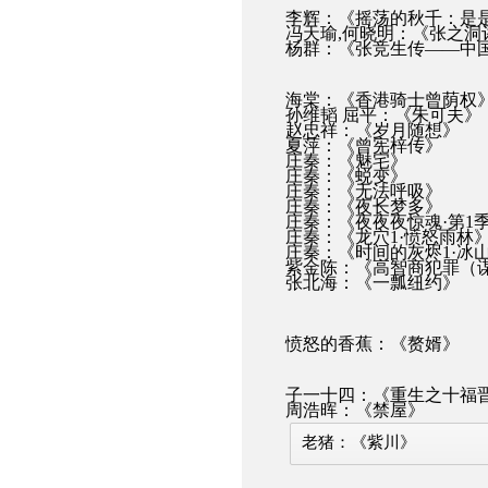
李辉：《摇荡的秋千：是
冯天瑜,何晓明：《张之洞
杨群：《张竞生传——中
海棠：《香港骑士曾荫权
孙维韬 屈平：《朱可夫》
赵忠祥：《岁月随想》
夏萍：《曾宪梓传》
庄秦：《魅宅》
庄秦：《蜕变》
庄秦：《无法呼吸》
庄秦：《夜长梦多》
庄秦：《夜夜夜惊魂·第1
庄秦：《龙穴1·愤怒雨林
庄秦：《时间的灰烬1·冰
紫金陈：《高智商犯罪（
张北海：《一瓢纽约》
愤怒的香蕉：《赘婿》
子一十四：《重生之十福
周浩晖：《禁屋》
老猪：《紫川》