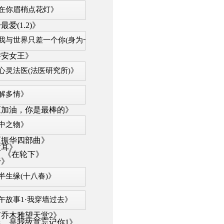
在你眉梢点花灯》
爱(1.2)》
我与世界只差一个你(身为一个胖子)》
乔安女王》
心灵法医(法医研究所)》
解多情》
《加油，你是最棒的》
中之物》
《振华四部曲》
左耳》
：《在轮下》
野》
半生缘(十八春)》
午故事1·我穿墙过去》
乔木雅望天堂2》
，是我故意忘记你1》