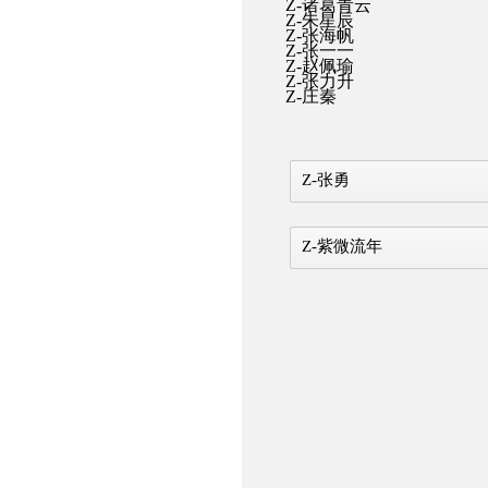
Z-诸葛青云
Z-朱星辰
Z-张海帆
Z-张一一
Z-赵佩瑜
Z-张力升
Z-庄秦
Z-张勇
Z-紫微流年