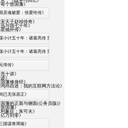
·沃克：《战争与回忆》
清有个曾国藩》
因灵魂被爱：张爱玲传》
大宋天子赵祯传奇》
鲁迅与我七十年》
周星驰外传》
谋小计五十年：诸葛亮传 第1部》
谋小计五十年：诸葛亮传 第4部》
元璋传》
葛亮十讲》
墨迹》
曾国藩修身经》
周鸿祎自述：我的互联网方法论》
间已无张居正》
国藩的正面与侧面(公务员版)》
谋曾国藩》
胜利象征：朱可夫》
从亿万到零》
三国谋将周瑜》