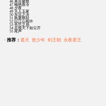
46 离合聚散
47 梅艳香冷
48 夕夜
49 天人玉家
50 东旦之决
51 孰重孰轻
52 以江山相许
53 苍茫之局
54 且视天下如尘芥
55 尾声
·
推荐：
遮天
曾少年
剑王朝
永夜君王