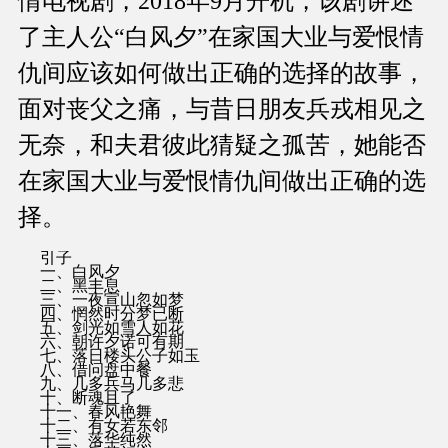
情电视剧，2018年9月开机，该剧讲述
了主人公“白风夕”在家国大业与爱恨情
仇间应该如何做出正确的选择的故事，
面对丧父之痛，与昔日朋友兵戎相见之
无奈，和夫君彼此猜疑之孤苦，她能否
在家国大业与爱恨情仇间做出正确的选
择。
引子
一、白风夕
二、黑丰息
三、一夜宣山忽如梦
四、惘然时分梦已断
五、剑光如雪人如花
六、朝许夕诺可有期
七、落日楼头公子如玉
八、借问盘中餐
九、几多兵马几多悲
十、断魂且了
十一、春风艳舞
十二、有女若东邻
十三、落华纯然