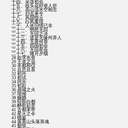
十四、采莲初会
十五、枝头花好谁人折
十六、高山流水空相念
十七、归去来兮
十八、风国惜云
十九、白凤重现
二十、人依旧情已非
二十一、惘然无回
二十二、无回之决
二十三、道是无缘何弄人
二十四、无畏何畏
二十五、四国初会
二十六、无回星会
二十七、微月夕烟
28 欲求先舍
29 王道之远
30 丰都和仪
31 且悲且喜
32 初许
33 初试
34 同步
35 初起
36 鼎城之火
37 琅倾
38 赐婚
39 轻取白都
40 醉歌起意
41 古都末帝
42 星火之令
43 镜鉴
44 落英山头落英魂
45 裂痕