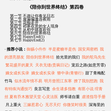
《陪你到世界终结》第四卷
第一节 不愿让你看见日志
第二节 屋漏偏逢连夜雨
第三节 花痴走开
第四节 祁寒在意的女人现身
第五节 从初中就喜欢你
第六节 陪你到世界终结
第七节 HappyEnd(1)
第七节 HappyEnd(2)
·
推荐小说：
御赐小仵作
半是蜜糖半是伤
国安局密档
我
的漂亮朋友
陪你到世界终结
拾光里的我们
我的鸵鸟先生
繁花盛开的夏天
天衣无缝(贵琬日记)
宠后之路(如意芳霏)
嫡女成长实录
嫡女成长实录
簪中录(青簪行)
甜了青梅配
竹马
似水流年情不易
明月曾照江东寒
撩了我别想跑
我
有特殊沟通技巧
良言写意
余生请多指教
有匪小说
绾青
丝
夏有乔木雅望天堂
心灵法医
师爷请自重
虐渣指导手册
月上重火
三嫁惹君心
无尽天灯
你微笑时很美
深海里的