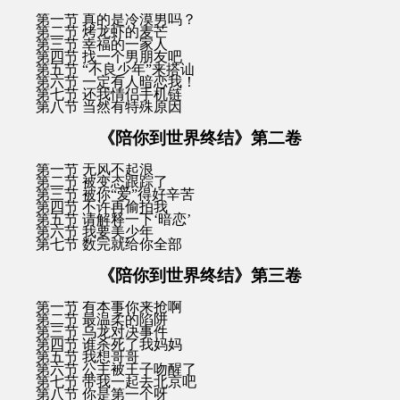
第一节 真的是冷漠男吗？
第二节 烤龙虾的麦芒
第三节 幸福的一家人
第四节 找一个男朋友吧
第五节 “不良少年”来搭讪
第六节 一定有人暗恋我！
第七节 还我情侣手机链
第八节 当然有特殊原因
《陪你到世界终结》第二卷
第一节 无风不起浪
第二节 被变态跟踪了
第三节 被你“爱”得好辛苦
第四节 不许再偷拍我
第五节 请解释一下‘暗恋’
第六节 我要美少年
第七节 数完就给你全部
《陪你到世界终结》第三卷
第一节 有本事你来抢啊
第二节 最温柔的陷阱
第三节 乌龙对决事件
第四节 谁杀死了我妈妈
第五节 我想哥哥
第六节 公主被王子吻醒了
第七节 带我一起去北京吧
第八节 你是第一个呀