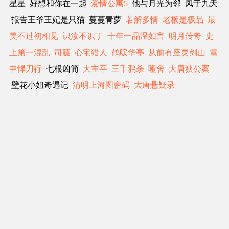
星星 好想和你在一起
爱情公寓5
他与月光为邻 凤于九天
报告王爷王妃是只猫 蔓蔓青萝
若解多情
老板是极品
最
美不过初相见
识汝不识丁
十年一品温如言
明月传奇
史
上第一混乱
司藤
心宅猎人
鹤唳华亭
从前有座灵剑山
雪
中悍刀行
七根凶简
大主宰
三千鸦杀
哑舍
大唐狄公案
壁花小姐奇遇记
清明上河图密码
大唐悬疑录