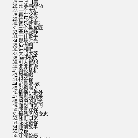
25.一张门票
26.比赛与醉酒
27.一个大坑
28.再生父母
29.音乐教室
30.音乐教室2
31.三个臭皮匠
32.全场寂静
33.十佳歌手
34.那段时光
35.后悔啊
36.讲和吧
37.大起大落
38.hard模式
39.引人遐想
40.养养再说
41.舆论危机
42.感动哦
43.报答你
44.都是邪-教
45.以德服人
46.插播小番外
47.离别与到来
48.淡淡的思念
49.面对面复习
50.我喜欢你
51.最熟悉的变态
52.冰哥归来
53.花花送你
54.睡前故事
55.咬你
56.江湖险恶