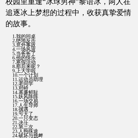
校园里重逢“冰球男神”黎语冰，两人在
追逐冰上梦想的过程中，收获真挚爱情
的故事。
1.我的同桌
2.绝地反击
3.意外事故
4.一场风波
5.当爸爸了
6.他的快乐
7.寒假活动
8.那后来呢？
9.上大学啦
10.一个计划
11.运动员助理
12.老同学
13.对峙
14.寡廉鲜耻
15.妖风阵阵
16.一场交易
17.人生导师
18.偶遇
19.亏大了
20.一只变态
21.决斗
22.第三次
23.人狗殊途
24.破坏与挑衅