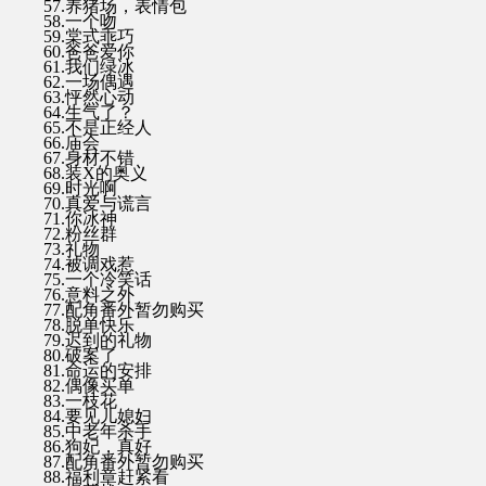
57.养猪场，表情包
58.一个吻
59.棠式乖巧
60.爸爸爱你
61.我们绿冰
62.一场偶遇
63.怦然心动
64.生气了？
65.不是正经人
66.庙会
67.身材不错
68.装X的奥义
69.时光啊
70.真爱与谎言
71.你冰神
72.粉丝群
73.礼物
74.被调戏惹
75.一个冷笑话
76.意料之外
77.配角番外暂勿购买
78.脱单快乐
79.迟到的礼物
80.破案了
81.命运的安排
82.偶像买单
83.一枝花
84.要见儿媳妇
85.中老年杀手
86.狗妃，真好
87.配角番外暂勿购买
88.福利章赶紧看