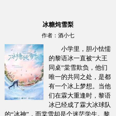
冰糖炖雪梨
作者：酒小七
小学里，胆小怯懦
的黎语冰一直被“大王
同桌”棠雪欺负，他们
唯一的共同之处，是都
有一个冰上梦想。当他
们在霖大重逢时，黎语
冰已经成了霖大冰球队
的“冰神”，而棠雪却是个迷茫学生。黎