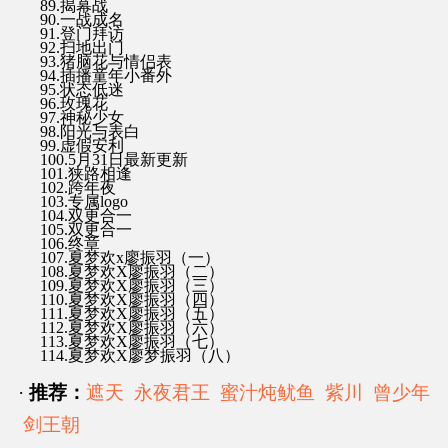
89.揭幕战
90.一战成名
91.登门拜访
92.扫地出门
93.猪脑花与情侣表
94.插播童年小番外
95.状态低迷
96.玫瑰花
97.神秘少女
98.阳光与表白
99.虚假安利
100.5月31日最新更新
101.狭路相逢
102.跨年夜
103.专属logo
104.双更合一
105.双更合一
106.终章
107.夏梦欢x廖振羽（一）
108.夏梦欢X廖振羽（二）
109.夏梦欢X廖振羽（三）
110.夏梦欢X廖振羽（四）
111.夏梦欢X廖振羽（五）
112.夏梦欢X廖振羽（六）
113.夏梦欢X廖振羽（七）
114.夏梦欢X廖梦振羽（八）
·
推荐：
遮天
永夜君王
蜜汁炖鱿鱼
紫川
曾少年
剑王朝