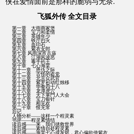
侠在爱情面前是那样的脆弱与无奈.
飞狐外传 全文目录
第一章 大雨商家堡
第二章 宝刀和柔情
第三章 英雄年少
第四章 铁厅烈火
第五章 血印石
第六章 紫衣女郎
第七章 风雨深宵古庙
第八章 江湖风波恶
第九章 毒手药王
第十章 七心海棠
第十一章 恩仇之际
第十二章 古怪的盗党
第十三章 北京众武官
第十四章 紫罗衫动红烛移
第十五章 华拳四十八
第十六章 龙潭虎穴
第十七章 天下掌門人大会
第十八章 宝刀银针
第十九章 相见欢
第二十章 恨无常
后记
人物分析——这样一个程灵素
书评——程灵素情结
读后感——来，我们拯救世界
读后感——素情自处程灵素
读后感——海棠七心成灰烬，君心偏欲傍紫衣