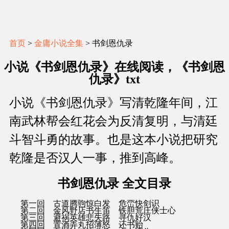
首页
>
金庸小说全集
> 书剑恩仇录
小说《书剑恩仇录》在线阅读，《书剑恩
仇录》txt
小说《书剑恩仇录》写清乾隆年间，江
南武林帮会红花会为反清复明，与清廷
斗智斗勇的故事。也是这本小说把研究
乾隆是否汉人一事，推到高峰。
书剑恩仇录 全文目录
第一回 古道腾驹惊白发 危峦快剑识
第二回 金风野店书生笛 铁胆荒庄侠士心
第三回 避祸英雄悲失路 寻仇好汉
第四回 置酒弄丸招薄怒 还书贻