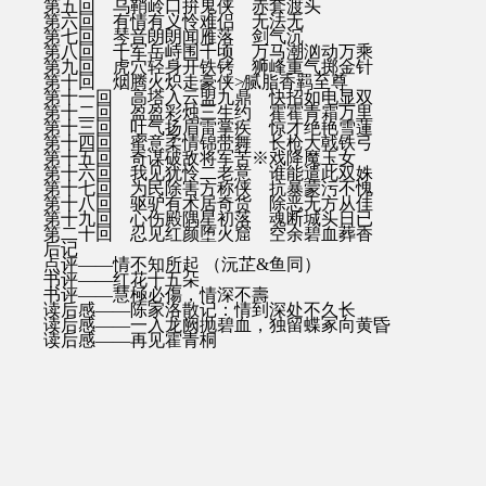
第五回 乌鞘岭口拚鬼侠 赤套渡头
第六回 有情有义怜难侣 无法无
第七回 琴音朗朗闻雁落 剑气沉
第八回 千军岳峙围千顷 万马潮汹动万乘
第九回 虎穴轻身开铁铐 狮峰重气掷金针
第十回 烟腾火炽走豪侠≯腻脂香羁至尊
第十一回 高塔入云盟九鼎 快招如电显双
第十二回 盈盈彩烛三生约 霍霍青霜万里
第十三回 吐气扬眉雷掌疾 惊才绝艳雪蓮
第十四回 蜜意柔情锦带舞 长枪大戟铁弓
第十五回 奇谋破敌将军苦※戏降魔玉女
第十六回 我见犹怜二老意 谁能遣此双姝
第十七回 为民除害方称侠 抗暴蒙污不愧
第十八回 驱驴有术居奇货 除恶无方从佳
第十九回 心伤殿隅星初落 魂断城头日已
第二十回 忍见红颜堕火窟 空余碧血葬香
后记
点评——情不知所起 （沅芷&鱼同）
书评——红花十五朵
书评——慧極必傷，情深不壽
读后感——陈家洛散记：情到深处不久长
读后感——一入龙阙抛碧血，独留蝶冢向黄昏
读后感——再见霍青桐