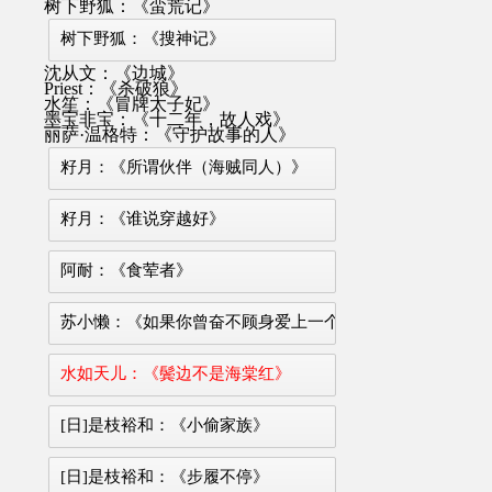
树下野狐：《蛮荒记》
树下野狐：《搜神记》
沈从文：《边城》
Priest：《杀破狼》
水笙：《冒牌太子妃》
墨宝非宝：《十二年，故人戏》
丽萨·温格特：《守护故事的人》
籽月：《所谓伙伴（海贼同人）》
籽月：《谁说穿越好》
阿耐：《食荤者》
苏小懒：《如果你曾奋不顾身爱上一个人》
水如天儿：《鬓边不是海棠红》
[日]是枝裕和：《小偷家族》
[日]是枝裕和：《步履不停》