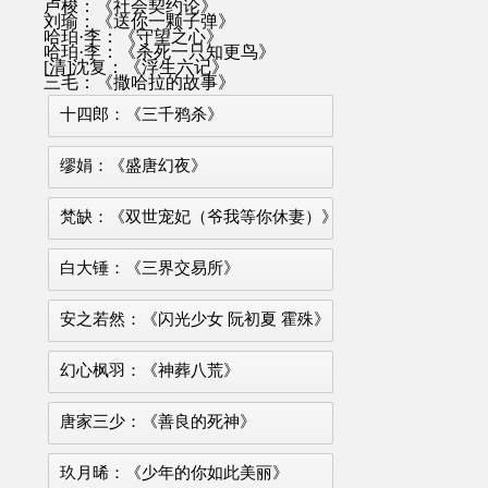
卢梭：《社会契约论》
刘瑜：《送你一颗子弹》
哈珀·李：《守望之心》
哈珀·李：《杀死一只知更鸟》
[清]沈复：《浮生六记》
三毛：《撒哈拉的故事》
十四郎：《三千鸦杀》
缪娟：《盛唐幻夜》
梵缺：《双世宠妃（爷我等你休妻）》
白大锤：《三界交易所》
安之若然：《闪光少女 阮初夏 霍殊》
幻心枫羽：《神葬八荒》
唐家三少：《善良的死神》
玖月晞：《少年的你如此美丽》