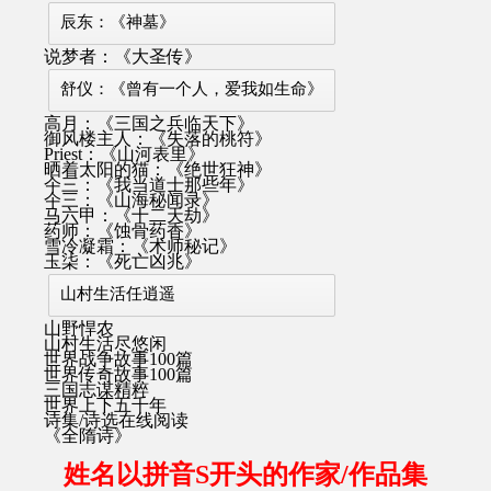
辰东：《神墓》
说梦者：《大圣传》
舒仪：《曾有一个人，爱我如生命》
高月：《三国之兵临天下》
御风楼主人：《失落的桃符》
Priest：《山河表里》
晒着太阳的猫：《绝世狂神》
仐三：《我当道士那些年》
仐三：《山海秘闻录》
马六甲：《十二天劫》
药师：《蚀骨药香》
雪冷凝霜：《术师秘记》
玉柒：《死亡凶兆》
山村生活任逍遥
山野悍农
山村生活尽悠闲
世界战争故事100篇
世界传奇故事100篇
三国志谋精粹
世界上下五千年
诗集/诗选在线阅读
《全隋诗》
姓名以拼音S开头的作家/作品集