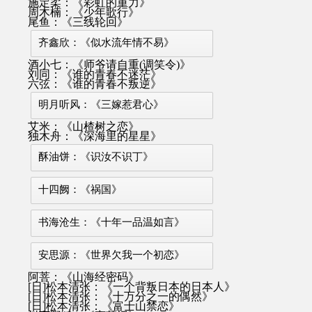
施定柔：《彩虹的重力》
周木楠：《少年歌行》
尾鱼：《三线轮回》
齐鑫欣：《似水流年情不易》
酒小七：《师爷请自重(调笑令)》
刘同：《谁的青春不迷茫》
六弦：《谁的青春不叛逆》
明月听风：《三嫁惹君心》
艾米：《山楂树之恋》
独木舟：《深海里的星星》
酥油饼：《识汝不识丁》
十四阙：《祸国》
书海沧生：《十年一品温如言》
安思源：《世界欠我一个初恋》
阿菩：《山海经密码》
[日]松本清张：《一个背叛日本的日本人》
[日]松本清张：《十万分之一的偶然》
[日]松本清张：《富士山禁恋》