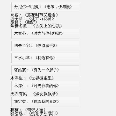
丹尼尔·卡尼曼：《思考，快与慢》
蜀客：《落花时节又逢君》
西子绪：《死亡万花筒》
巫哲：《撒野》
焦糖冬瓜：《舌尖上的心跳》
木童心：《时光与你都很甜》
四叠半宅：《怪盗鬼手S》
三水小草：《枕边有你》
张皓宸：《身为一个胖子》
木浮生：《世界微尘里》
木浮生：《时光行者的你》
天衣有风：《淑女飘飘拳》
施定柔：《你给我的喜欢》
桩桩：《蜀锦人家》
随侯珠：《拾光里的我们》