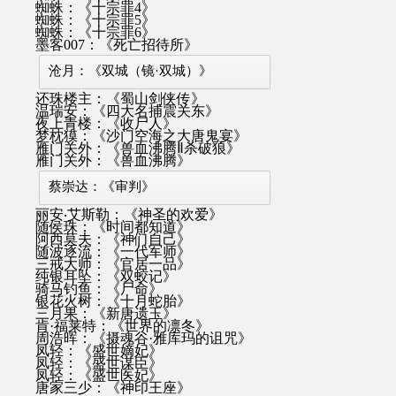
蜘蛛：《十宗罪4》
蜘蛛：《十宗罪5》
蜘蛛：《十宗罪6》
墨客007：《死亡招待所》
沧月：《双城（镜·双城）》
还珠楼主：《蜀山剑侠传》
温瑞安：《四大名捕震关东》
夜上青楼：《收尸人》
梦枕獏：《沙门空海之大唐鬼宴》
雁门关外：《兽血沸腾Ⅱ杀破狼》
雁门关外：《兽血沸腾》
蔡崇达：《审判》
丽安‧艾斯勒：《神圣的欢爱》
随侯珠：《时间都知道》
阿西莫夫：《神们自己》
随波逐流：《一代军师》
三戒大师：《官居一品》
纯银耳坠：《双蛟记》
骑马钓鱼：《尸命》
银花火树：《十月蛇胎》
三月果：《新唐遗玉》
肯·福莱特：《世界的凛冬》
周浩晖：《摄魂谷·雅库玛的诅咒》
凤轻：《盛世嫡妃》
凤轻：《盛世谋臣》
凤轻：《盛世医妃》
唐家三少：《神印王座》