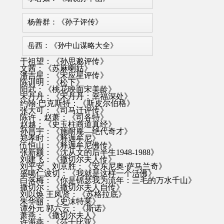
杨善群：《孙子评传》
岳西：《孙中山谋略大全》
干祖望：《孙思邈评传》
文茜：《苏麻喇姑》
潘吉星：《宋应星评传》
陈训明：《松下》
阳武：《桃花映面宋美龄》
宋丹丹：《宋丹丹：幸福深处》
约翰·巴克斯特：《斯皮尔伯格》
张大可：《司马迁评传》
陈许，赵萧：《司各特》
赵越：《史玉柱商道真经》
孙昌宇：《施耐庵—绝代奇才》
郑孝时：《释迦牟尼》
伍恒山：《释迦牟尼佛传》
张新颖：《沈从文的后半生1948-1988》
刘建飞：《撒切尔夫人传》
刘平安，刘京胜：《安东尼奥·萨马兰奇》
盛噶仁波切：《我就是这样一个活佛》
白落梅：《你是锦瑟我为流年：三毛的万水千山》
撒切尔：《撒切尔夫人自传》
刘以焕 王凤贤：《苏格拉底》
朱华丽：《史沫特莱》
谭外元 郭六云：《斯诺》
萧燕：《撒切尔夫人》
许海燕：《莎士比亚》