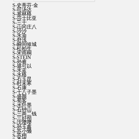
S-史蒂芬·金
S-司汤达
S-塞林格
S-莎士比亚
S-三十
S-山冈庄八
S-沙沙
S-水渝
S-舒浅
S-瞬间倾城
S-松柏生
S-宋雨桐
S-STEIN
S-孙睿
S-盛可以
S-水蓝
S-水格
S-石玉昆
S-时未寒
S-石康
S-十八子墨
S-盛颜
S-蜀客
S-水阡墨
S-石钟山
S-三两二钱
S-三好彻
S-沈璎璎
S-孙玉鑫
S-苏小懒
S-苏栩