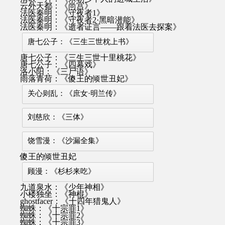
云外天都：《尚宫》
法医秦明：《守夜者1》
法医秦明：《守夜者2·黑暗潜能》
法医秦明：《逝者证言——跟着法医去探案》
唐七公子：《三生三世枕上书》
唐七公子：《三生三世十里桃花》
唐七公子：《四幕戏》
洛小阳：《三尸语》
雨落青荷：《傻王的倾世丑妃》
关心则乱：《庶女·明兰传》
刘慈欣：《三体》
饶雪漫：《沙漏全集》
傻王的倾世丑妃
顾漫：《杉杉来吃》
九道泉水：《少年神相》
小楼独坐：《神棍》
ghostfacer：《十四年猎鬼人》
蜘蛛：《十宗罪1》
蜘蛛：《十宗罪2》
蜘蛛：《十宗罪3》