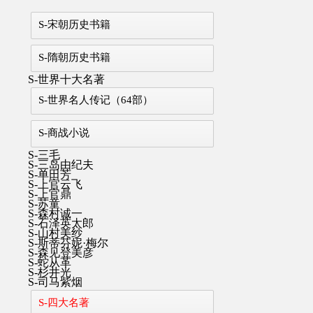
S-宋朝历史书籍
S-隋朝历史书籍
S-世界十大名著
S-世界名人传记（64部）
S-商战小说
S-三毛
S-三岛由纪夫
S-单田芳
S-上官云飞
S-上官鼎
S-苏童
S-森村诚一
S-石泽英太郎
S-山村美纱
S-斯蒂芬妮·梅尔
S-森见登美彦
S-蛇从革
S-杉井光
S-司马紫烟
S-四大名著