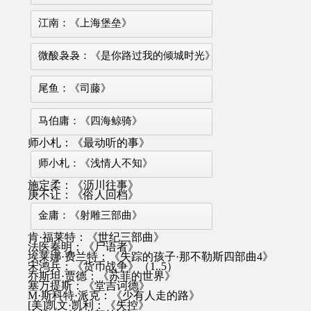
江南：《上海堡垒》
微酸袅袅：《是你路过我的倾城时光》
尾鱼：《司藤》
马伯庸：《四海鲸骑》
师小札：《最动听的事》
师小札：《浅情人不知》
施定柔：《沥川往事》
庚不让：《俗人回档》
金庸：《射雕三部曲》
肯·福莱特：《世纪三部曲》
法医秦明：《尸语者》
埃莱娜·费兰特：《失踪的孩子·那不勒斯四部曲4》
宋鸿兵：《货币战争》（1..5）
乔斯坦·贾德：《苏菲的世界》
塞万提斯：《堂吉诃德》
M·斯科特·派克：《少有人走的路》
[美]凯文·凯利：《失控》