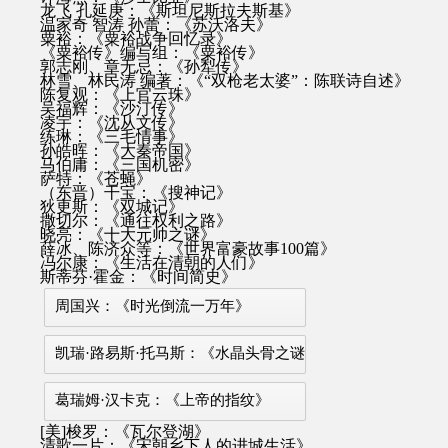
龙飞 孔延庚：《斯坦尼斯拉夫斯基》
温家奇 智涛 孙蕾：《苏沃洛夫》
粟裕：《粟裕战争回忆录》
《粟裕传》编写组：《粟裕传》
郭志刚、章无忌：《孙犁传》
林雪、林民涛 编著：《“双枪老太婆”：陈联诗自述》
陈复观：《上官云珠》
吴福辉：《沙汀传》
凌宇：《沈从文传》
练琳：《三毛情事》
孙皓晖：《大秦帝国》
马伯庸：《三国机密》
萨特：《苍蝇》
（东晋）干宝：《搜神记》
狄更斯：《双城记》
撒切尔：《通往权利之路》
晓亮：《十大元帅之谜》
薛冰、陈济众等：《世界富豪故事100篇》
冯尔康：《生活在清朝的人们》
斯蒂芬·霍金：《时间简史》
周国兴：《时光倒流一万年》
凯瑞·路易斯·托马斯：《水晶头骨之谜》
葛瑞姆·汉卡克：《上帝的指纹》
[美]梭罗：《瓦尔登湖》
清歌一片：《宋朝乡下人的进城生活》