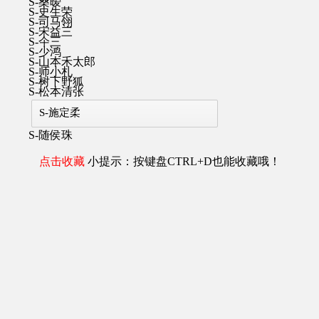
S-桑暧
S-史生荣
S-司马翎
S-宋益三
S-仐三
S-少鸿
S-山本禾太郎
S-师小札
S-树下野狐
S-松本清张
S-施定柔
S-随侯珠
点击收藏
小提示：按键盘CTRL+D也能收藏哦！