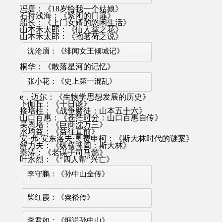
冯唐：《18岁给我一个姑娘》
石持浅海：《紧闭的门扉》
船长：《上门女婿的悠闲生活》
山本禾太郎：《仙人掌之花》
山本禾太郎：《抱茗荷之说》
沈沧眉：《绯闻女王倾城记》
桐华：《散落星河的记忆》
张小花：《史上第一混乱》
e．迈尔：《生物学思想发展的历史》
卜伽丘：《十日谈》
接培柱：《战争赌徒：山本五十六》
山口百惠：《苍茫时分：山口百惠自传》
吴恩培：《巨商沈万三》
水均益：《益往直前》
安·弗·安东洛夫·奥费申柯：《斯大林时代的谜案》
解力夫：《纵横捭阖：斯大林》
秦涛：《老谋子司马懿》
叶永烈：《“四人帮”兴亡》
李守鹏：《孙中山全传》
柴红霞：《粟裕传》
李君如：《细说孙中山》