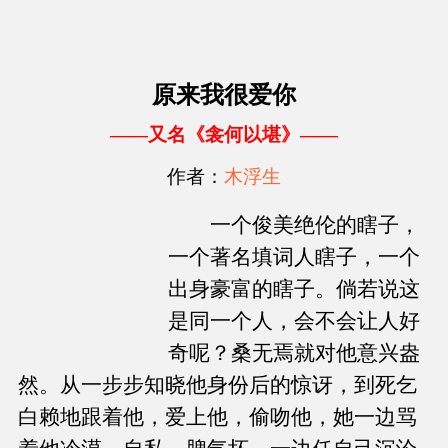
原来我很爱你
——又名《衾何以堪》——
作者：
木浮生
一个俊美绝伦的瞎子，
一个著名填词人瞎子，一个
出身豪富的瞎子。倘若说这
是同一个人，会不会让人好
奇呢？桑无焉就对他意兴盎
然。从一步步知晓他身份后的惊讶，到死乞
白赖地跟着他，爱上他，偷吻他，她一边骂