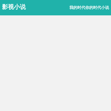
影视小说
我的时代你的时代小说