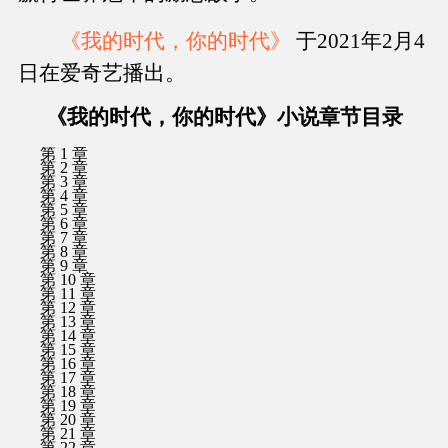
《我的时代，你的时代》
于2021年2月4
日在爱奇艺播出。
《我的时代，你的时代》小说章节目录
第 1 章
第 2 章
第 3 章
第 4 章
第 5 章
第 6 章
第 7 章
第 8 章
第 9 章
第 10 章
第 11 章
第 12 章
第 13 章
第 14 章
第 15 章
第 16 章
第 17 章
第 18 章
第 19 章
第 20 章
第 21 章
第 22 章