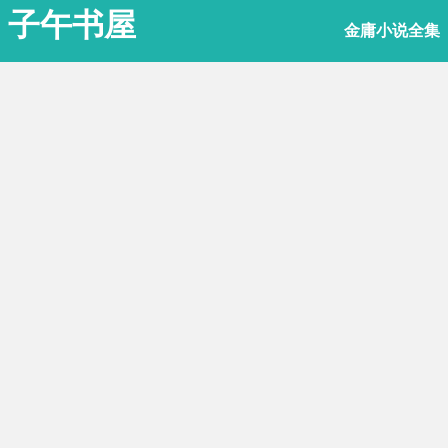
子午书屋
金庸小说全集