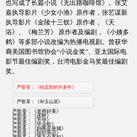
也写成了长篇小说《无出路咖啡馆》。张艾
嘉执导影片《少女小渔》原作者，张艺谋新
执导影片《金陵十三钗》原作者，《天
浴》、《梅兰芳》 原作者及编剧，《小姨多
鹤》等多部小说改编为热播电视剧。曾获华
裔美国图书馆协会“小说金奖”、亚太国际电
影节最佳编剧奖，台湾电影金马奖最佳编剧
奖。
严歌苓：《你迟到的许多年》
严歌苓：《补玉山居》
严歌苓：《老师好美》
严歌苓：《床畔》
严歌苓：《芳华》
严歌苓：《毕业歌》
严歌苓：《妈阁是座城》
严歌苓：《陆犯焉识》
严歌苓：《第九个寡妇》