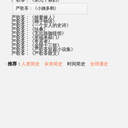
严歌苓：《小姨多鹤》
严歌苓：《娘要嫁人》
严歌苓：《穗子物语》
严歌苓：《一个女人的史诗》
严歌苓：《扶桑》
严歌苓：《无出路咖啡馆》
严歌苓：《幸福来敲门》
严歌苓：《寄居者》
严歌苓：《金陵十三钗》
严歌苓：《严歌苓短篇小说集》
严歌苓：《严歌苓散文》
·
推荐：
人类简史
未来简史
时间简史
全球通史