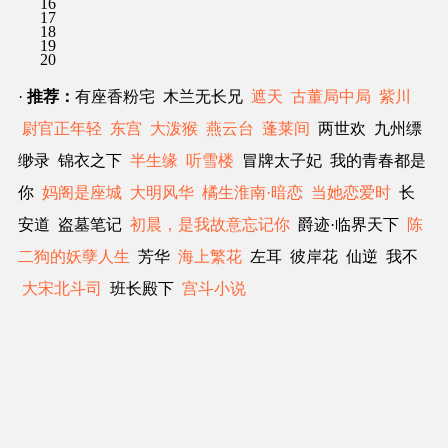
16
17
18
19
20
·
推荐：
有座香粉宅 木兰无长兄
遮天
古董局中局
紫川
尉官正年轻
东宫
大泼猴
燕云台
蓬莱间
两世欢 九州缥
缈录 锦衣之下
半生缘
听雪楼
冒牌太子妃 我的青春都是
你
妈阁是座城
大明风华
橘生淮南·暗恋
当她恋爱时
长
安道 盗墓笔记
初晨，是我故意忘记你
爵迹·临界天下
陈
二狗的妖孽人生
芳华
海上繁花
左耳 彼岸花 仙逆 我不
大宋北斗司
班长殿下
宫斗小说