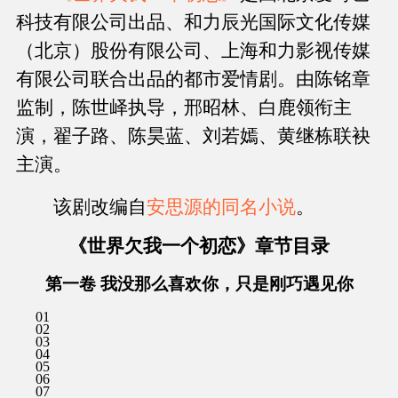
科技有限公司出品、和力辰光国际文化传媒
（北京）股份有限公司、上海和力影视传媒
有限公司联合出品的都市爱情剧。由陈铭章
监制，陈世峄执导，邢昭林、白鹿领衔主
演，翟子路、陈昊蓝、刘若嫣、黄继栋联袂
主演。
该剧改编自
安思源的同名小说
。
《世界欠我一个初恋》章节目录
第一卷 我没那么喜欢你，只是刚巧遇见你
01
02
03
04
05
06
07