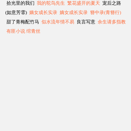
拾光里的我们
我的鸵鸟先生
繁花盛开的夏天
宠后之路
(如意芳霏)
嫡女成长实录
嫡女成长实录
簪中录(青簪行)
甜了青梅配竹马
似水流年情不易
良言写意
余生请多指教
有匪小说
绾青丝