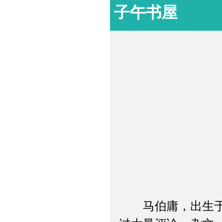
子午书屋
马伯庸，出生于内