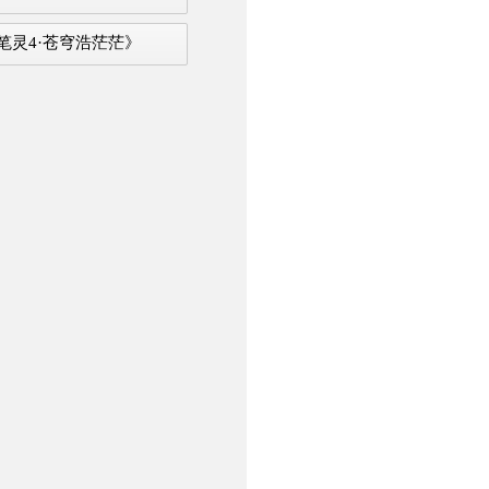
笔灵4·苍穹浩茫茫》