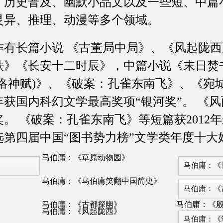
、历史普及、幽默小品文以及一些短、中篇
灵异、推理、动漫等多个领域。
长篇小说 《古董局中局》、《风起陇西
铁》《长安十二时辰》，中篇小说《末日焚
洛神赋)》、《破案：孔雀东南飞》、《宛
年获国内科幻文学最高奖项“银河奖”。 《风雨
。 《破案：孔雀东南飞》等短篇获2012
选第四届中国“图书势力榜”文学类年度十大
马伯庸：《草原动物园》
马伯庸：《
马伯庸：《马伯庸笑翻中国简史》
马伯庸：《
马伯庸：《古都探幽》
马伯庸：《
》
马伯庸：《风起陇西》
马伯庸：《