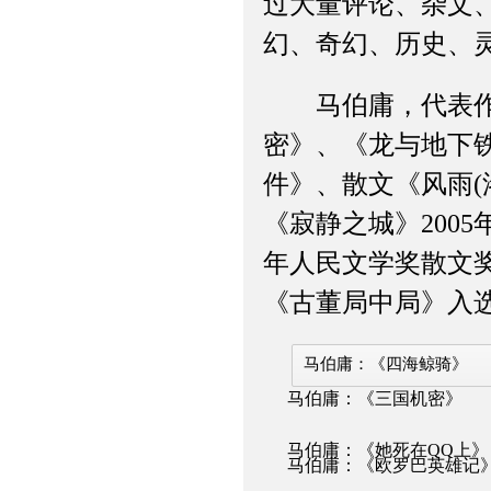
过大量评论、杂文
幻、奇幻、历史、
马伯庸，代表作有
密》、《龙与地下
件》、散文《风雨(
《寂静之城》2005
年人民文学奖散文奖
《古董局中局》入
马伯庸：《四海鲸骑》
马伯庸：《三国机密》
马伯庸：《她死在QQ上》
马伯庸：《欧罗巴英雄记