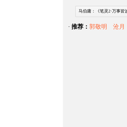
马伯庸：《笔灵2·万事皆
·
推荐：
郭敬明
沧月