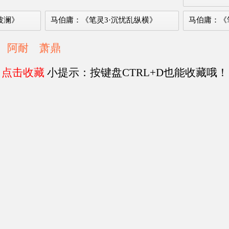
波澜》
马伯庸：《笔灵3·沉忧乱纵横》
马伯庸：《
阿耐
萧鼎
点击收藏
小提示：按键盘CTRL+D也能收藏哦！