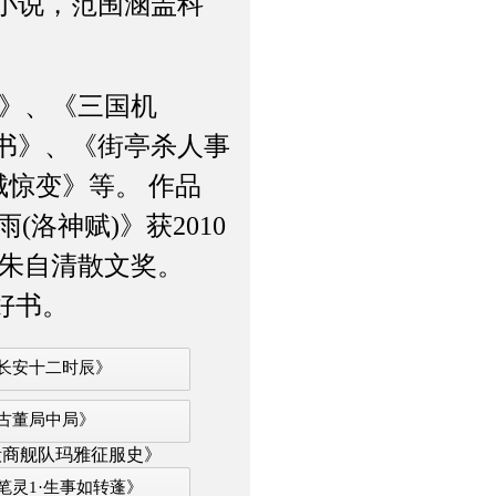
小说，范围涵盖科
》、《三国机
书》、《街亭杀人事
城惊变》等。 作品
(洛神赋)》获2010
年朱自清散文奖。
好书。
长安十二时辰》
古董局中局》
殷商舰队玛雅征服史》
笔灵1·生事如转蓬》