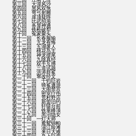
第三回 大漠风沙
第四回 黑风双煞
第五回 弯弓射雕
第六回 崖顶疑阵
第七回 比武招亲
第八回 各显神通
第九回 铁枪破犁
第十回 冤家聚头
第十一回 长春服输
第十二回 亢龙有悔
第十三回 五湖废人
第十四回 桃花岛主
第十五回 神龙摆尾
第十六回 九陰真经
第十七回 双手互搏
第十八回 三道试题
第十九回 洪涛群鲨
第二十回 窜改经文
第二十一回 千钧巨岩
第二十二回 骑鲨遨游
第二十三回 大闹禁宫
第二十四回 密室疗伤
第二十五回 荒村野店
第二十六回 新盟旧约
第二十七回 轩辕台前
第二十八回 铁掌峰顶
第二十九回 黑沼隐女
第三十回 一灯大师
第三十一回 鸯鸳锦帕
第三十二回 湍江险滩
第三十三回 来日大难
第三十四回 岛上巨变