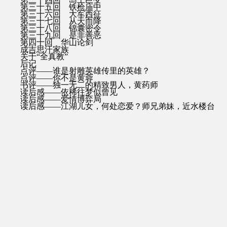
第三十五回 铁枪庙中
第三十六回 大军西征
第三十七回 从天而降
第三十八回 锦囊密令
第三十九回 是非善恶
第四十回 华山论剑
成吉思汗家族
关于“全真教”
后记
点评——谁是射雕英雄传里的英雄？
点评——你不是黄蓉
书评——独一无二的精致男人，黄药师
读后感——依稀往梦似曾见
读后感——爱情博弈局
读后感——江湖儿女，何处恋爱？师兄弟妹，近水楼台