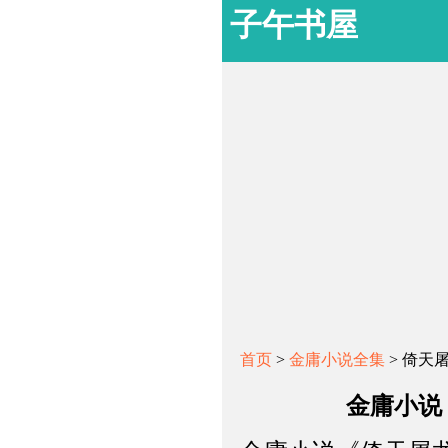
子午书屋
首页
>
金庸小说全集
> 倚天
金庸小说