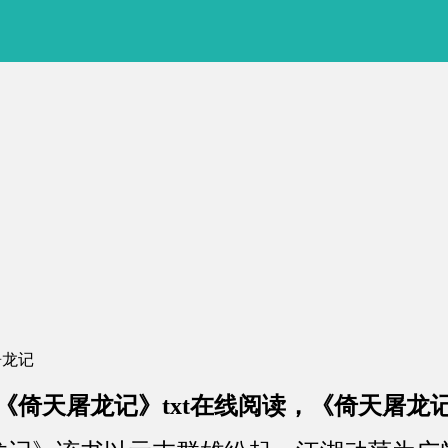
屠龙记
《倚天屠龙记》txt在线阅读，《倚天屠龙