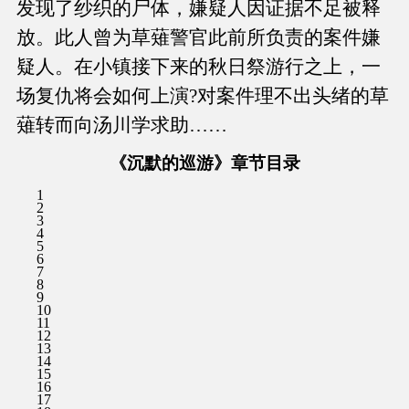
发现了纱织的尸体，嫌疑人因证据不足被释
放。此人曾为草薙警官此前所负责的案件嫌
疑人。在小镇接下来的秋日祭游行之上，一
场复仇将会如何上演?对案件理不出头绪的草
薙转而向汤川学求助……
《沉默的巡游》章节目录
1
2
3
4
5
6
7
8
9
10
11
12
13
14
15
16
17