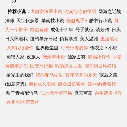
50
·
推荐小说：
大唐女法医小说
时光与你都很甜
网游之近战
法师 天宝伏妖录 慕南枝小说
怪盗鬼手S
皓衣行小说
身
为一个胖子
枕边有你
成化十四年 号手就位 滇娇传 日头
日头照着我 纽约单身日记 伪装学渣 美人温雅
巫蛊笔记
原来我很爱你
世界微尘里
时光行者的你
锦衣之下小说
蜀锦人家 夜旅人
庆余年小说
独家占有
御赐小仵作
半是
蜜糖半是伤
国安局密档
我的漂亮朋友
陪你到世界终结
拾光里的我们
我的鸵鸟先生
繁花盛开的夏天
宠后之路
(如意芳霏)
嫡女成长实录
嫡女成长实录
簪中录(青簪行)
甜了青梅配竹马
似水流年情不易
良言写意
余生请多指教
有匪小说
绾青丝