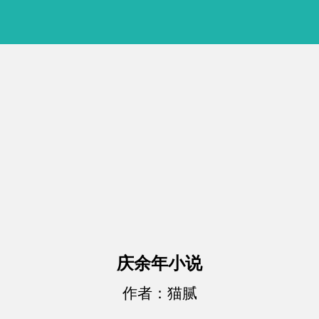
庆余年小说
作者：猫腻