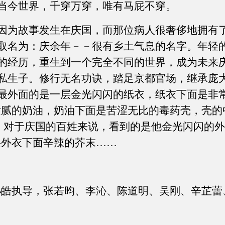
世界，千穿万穿，唯有马屁不穿。
故事发生在庆国，而那位病人很奢侈地拥有了
取名为：庆余年－－很有乡土气息的名字。年轻
的经历，重生到一个完全不同的世界，成为未来
私生子。修行无名功诀，踏足京都官场，继承庞
最外面的是一层金光闪闪的纸衣，纸衣下面是非
发腻的奶油，奶油下面是苦涩无比的毒药壳，壳的
 对于庆国的百姓来说，看到的是他金光闪闪的
层外衣下面辛辣的芥末……
》
孙皓执导，张若昀、李沁、陈道明、吴刚、辛芷蕾
。