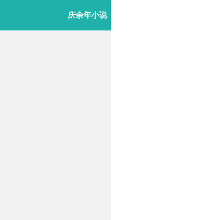
庆余年小说