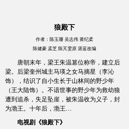
狼殿下
作者：陈玉珊 吴志伟 黄纪柔
陈健豪 孟芝 陈芃雯原 湛蓝改编
唐朝末年，梁王朱温篡位称帝，建立后
梁。后梁奎州城主马瑛之女马摘星（李沁
饰），结识了自小生长于山林间的野少年
（王大陆饰）。不谙世事的野少年为救幼狼
遭到追杀，失足坠崖，被朱温收为义子，封
为渤王。十年后，渤王…
电视剧《狼殿下》