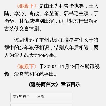
《狼殿下》
是由王为和曹华执导，王大
陆、李沁、肖战、辛芷蕾、郭书瑶主演，丁
勇岱、林佑威特别出演，颜世魁友情出演的
古装侠义言情剧。
该剧讲述了奎州城郡主摘星与生长于狼
群中的少年狼仔相识，错别八年后相遇，两
人为爱力战天命的故事。
《狼殿下》
于2020年11月19日在腾讯视
频、爱奇艺和优酷播出。
《隐秘而伟大》章节目录
第1章 楔子——黑潭