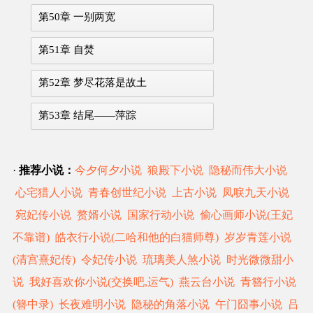
第50章 一别两宽
第51章 自焚
第52章 梦尽花落是故土
第53章 结尾——萍踪
·
推荐小说：
今夕何夕小说
狼殿下小说
隐秘而伟大小说
心宅猎人小说
青春创世纪小说
上古小说
凤唳九天小说
宛妃传小说
赘婿小说
国家行动小说
偷心画师小说(王妃
不靠谱)
皓衣行小说(二哈和他的白猫师尊)
岁岁青莲小说
(清宫熹妃传)
令妃传小说
琉璃美人煞小说
时光微微甜小
说
我好喜欢你小说(交换吧,运气)
燕云台小说
青簪行小说
(簪中录)
长夜难明小说
隐秘的角落小说
午门囧事小说
吕