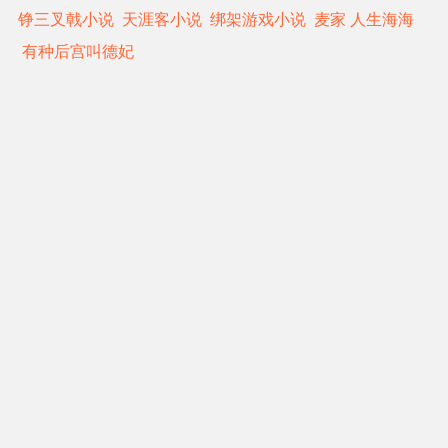
铮三叉戟小说
天涯客小说
绑架游戏小说
麦家 人生海海
有种后宫叫德妃