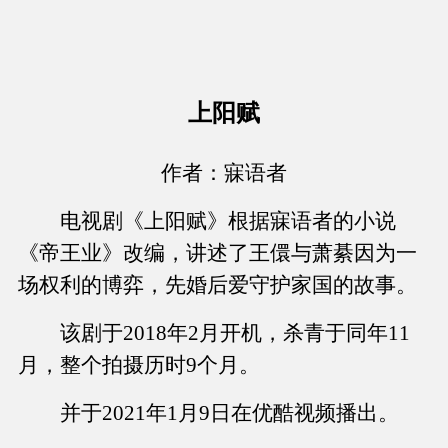
上阳赋
作者：寐语者
电视剧《上阳赋》根据寐语者的小说
《帝王业》改编，讲述了王儇与萧綦因为一
场权利的博弈，先婚后爱守护家国的故事。
该剧于2018年2月开机，杀青于同年11
月，整个拍摄历时9个月。
并于2021年1月9日在优酷视频播出。