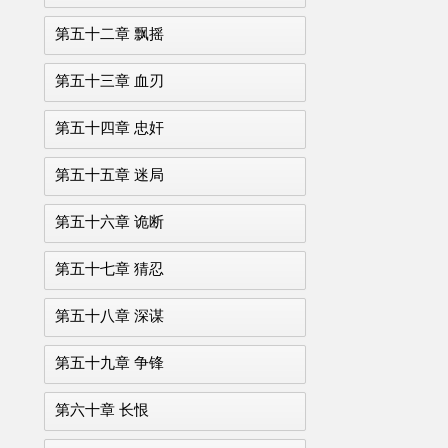
第五十二章 飘摇
第五十三章 血刃
第五十四章 忠奸
第五十五章 迷局
第五十六章 诡断
第五十七章 猜忍
第五十八章 深谋
第五十九章 争锋
第六十章 长恨