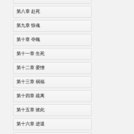
第八章 赴死
第九章 惊魂
第十章 夺魄
第十一章 生死
第十二章 爱憎
第十三章 祸福
第十四章 疏离
第十五章 彼此
第十六章 进退