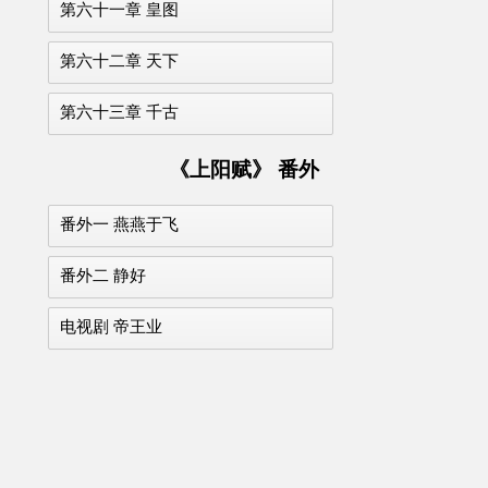
第六十一章 皇图
第六十二章 天下
第六十三章 千古
《上阳赋》 番外
番外一 燕燕于飞
番外二 静好
电视剧 帝王业