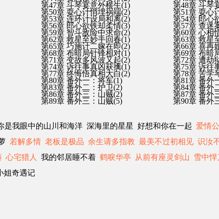
第47章 斗琴宴意外横生(1)
第48章 斗琴
第50章 耍心计悄埋祸端(2)
第51章 耍心
第53章 连环计设局和离(2)
第54章 郎心
第56章 郎心欲铁却柔情(3)
第57章 查
第59章 智斗敌险中求命(2)
第60章 心相
第62章 救星至妙手回春(1)
第63章 救星
第65章 巧施计二嫁在即(2)
第66章 喜再
第68章 布暗局针锋相对(1)
第69章 布暗
第71章 变故多风波又起(2)
第72章 遭劫
第74章 诉往事真凶获擒(1)
第75章 诉往
第77章 终悔悟真相大白(2)
第78章 苦学
第80章 番外一：将军(1)
第81章 番外
第83章 番外二：护卫(2)
第84章 番外
第86章 番外三：山贼(2)
第87章 番外
第89章 番外三：山贼(5)
第90章 番外
你是我眼中的山川和海洋 深海里的星星 好想和你在一起
爱情公
青萝
若解多情
老板是极品
余生请多指教
最美不过初相见
识汝
藤
心宅猎人
我的邻居睡不着
鹤唳华亭
从前有座灵剑山
雪中悍
小姐奇遇记