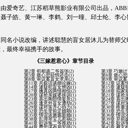
是由爱奇艺、江苏稻草熊影业有限公司出品，AB
、聂子皓、黄一琳、李鹤、刘一曈、邱士纶、李心
由同名小说改编，讲述聪慧的盲女居沐儿为替师父
愫，最终幸福携手的故事。
《三嫁惹君心》章节目录
第2章 初相遇二爷嚣张(2)
第3章 巧施计
第5章 敛心思轻悄还击(1)
第6章 敛心思
第8章 审议案盲女求亲(2)
第9章 审议案
第11章 共叙话谈婚论嫁(2)
第12章 议案
第14章 逮疑犯盲女辨凶(1)
第15章 逮疑
第17章 擒真凶两情相悦(2)
第18章 拟家
第20章 谋抢亲媒婆挨训(1)
第21章 谋抢
第23章 喜出阁郎情妾意(2)
第24章 喜出
第26章 逢意外盲女遭劫(2)
第27章 谋对
第29章 谋对策齐心协力(3)
第30章 终重
第32章 恐生变前定婚期(1)
第33章 恐生
第35章 情谊浓旖旎新婚(1)
第36章 情谊
第38章 乱弹琴宝儿惹祸(2)
第39章 弃前
第41章 欲诉冤二爷推劝(1)
第42章 欲诉
第44章 费思谋布局安排(2)
第45章 藏玄