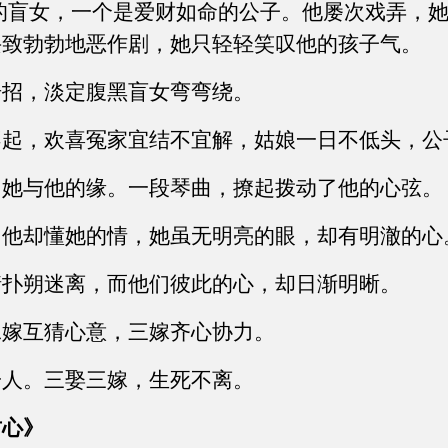
女，一个是爱财如命的公子。他屡次戏弄，她
兴致勃勃地恶作剧，她只轻轻笑叹他的孩子气。
，淡定腹黑盲女弯弯绕。
，欢喜冤家宜结不宜解，姑娘一日不低头，公
与他的缘。一段琴曲，撩起拨动了他的心弦。
却懂她的情，她虽无明亮的眼，却有明澈的心
朔迷离，而他们彼此的心，却日渐明晰。
互猜心意，三嫁齐心协力。
。三娶三嫁，生死不离。
君心》