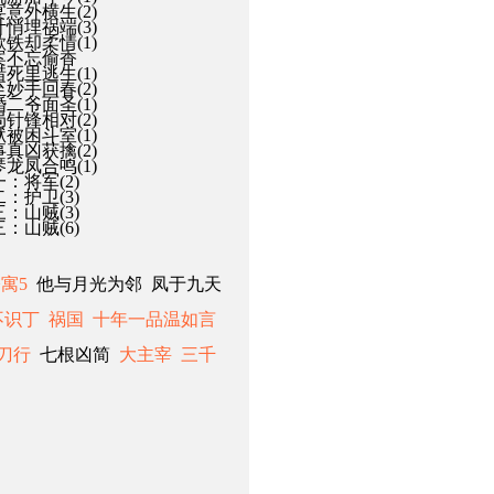
宴意外横生(2)
计悄埋祸端(3)
欲铁却柔情(1)
迷案不忘偷香
惜死里逃生(1)
至妙手回春(2)
婚二爷面圣(1)
局针锋相对(2)
狱被困斗室(1)
事真凶获擒(2)
琴龙凤合鸣(1)
一：将军(2)
二：护卫(3)
三：山贼(3)
三：山贼(6)
寓5
他与月光为邻 凤于九天
不识丁
祸国
十年一品温如言
刀行
七根凶简
大主宰
三千