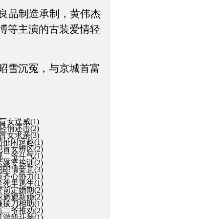
B良品制造承制，黄伟杰
博等主演的古装爱情轻
昭雪沉冤，与京城首富
盲女逞威(1)
轻悄还击(2)
盲女求亲(3)
情扯闲逗趣(1)
犯盲女辨凶(2)
规二爷斗气(1)
亲媒婆挨训(2)
阁郎情妾意(3)
策齐心协力(1)
逢死里逃生(1)
变前定婚期(2)
浓旖旎新婚(2)
嫌拔刀相助(1)
冤二爷推劝(2)
机游船斗琴(1)