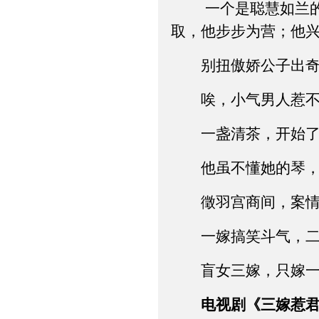
一个是聪慧如兰的盲
取，他步步为营；他
别扭傲娇公子出奇招
唉，小气男人惹不起
一盏清茶，开始了她
他虽不懂她的琴，他
徵羽宫商间，案情扑
一嫁搞笑斗气，二嫁
盲女三嫁，只嫁一人
电视剧《三嫁惹