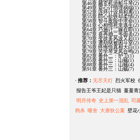
第46章 藏玄机游船斗琴(2)
第49章 耍心计悄埋祸端(1)
第52章 连环计设局和离(1)
第55章 郎心欲铁却柔情(2)
第58章 智斗敌险中求命(1)
第61章 心相惜死里逃生(2)
第64章 巧施计二嫁在即(1)
第67章 喜再婚二爷面圣(2)
第70章 变故多风波又起(1)
第73章 遭劫狱被困斗室(2)
第76章 终悔悟真相大白(1)
第79章 苦学琴龙凤合鸣(2)
第82章 番外二：护卫(1)
第85章 番外三：山贼(1)
第88章 番外三：山贼(4)
第91章 番外三：山贼(7)
·
推荐：
无尽天灯
烈火军校 
报告王爷王妃是只猫 蔓蔓
明月传奇
史上第一混乱
司
鸦杀
哑舍
大唐狄公案
壁花