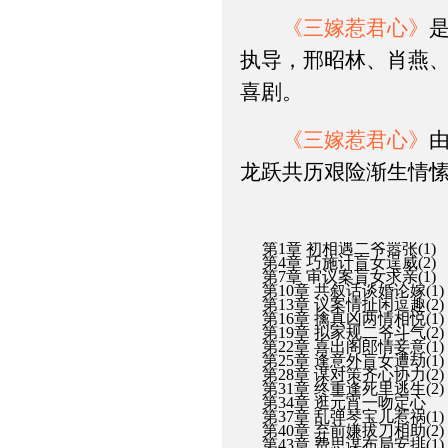
《三嫁惹君心》
执导，邢昭林、肖燕
喜剧。
《三嫁惹君心》
龙跃共历艰险渐生情
第1章 初相遇二爷嚣张(1)
第4章 巧施计盲女逞威(2)
第7章 审议案盲女求亲(1)
第10章 共叙话谈婚论嫁(1)
第13章 议案情扯闲逗趣(2)
第16章 擒真凶两情相悦(1)
第19章 拟家规二爷斗气(2)
第22章 喜出阁郎情妾意(1)
第25章 逢意外盲女遭劫(1)
第28章 谋对策齐心协力(2)
第31章 终重逢死里逃生(2)
第34章 逛元宵一吻定心
第37章 乱弹琴宝儿惹祸(1)
第40章 弃前嫌拔刀相助(2)
第43章 费思谋布局安排(1)