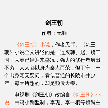
剑王朝
作者：无罪
《剑王朝》小说
，作者无罪。《剑王
朝》小说全文讲述的是自连灭韩、赵、魏三
国，大秦已经迎来盛况，强大的修行者层出
不穷，人人都以身为秦人而荣，但丁宁，一
个出身毫无疑问，看似普通的长陵市井少
年，每天所想的，却是颠覆大秦。
电视剧《剑王朝》改编自
《剑王朝》小
说
，由冯小刚监制，李现、李一桐等领衔主