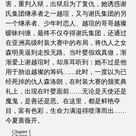
害，重判入狱，出狱后为了复仇，她诱惑谢
氏集团继承者之一越瑄，又与谢氏集团的另
一个继承者、少年时恋人、越瑄的哥哥越璨
暧昧纠缠，最终不仅夺得谢氏集团，还通过
在亚洲高级时装大赛中的布局，将仇人之女
森明美逼到走投无路。当叶婴假戏真做，渐
渐爱上谢越瑄时，却亲耳听到：她不过是他
用于胁迫越璨的筹码……此时，一度以为已
经死掉的仇人森洛朗，在时装大赛的颁奖典
礼上，出现在叶婴面前……无论是天使还是
魔鬼，是善还是恶。在这里，都是鲜艳夺
目，富有色彩，生命力满溢得喷薄而出……
今夏蔷薇开。
Chapter 1
Chapter 2