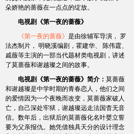
朵娇艳的蔷薇在一点点的绽放。
电视剧《第一夜的蔷薇》
《第一夜的蔷薇》
是由徐辅军导演， 罗
法杰制片， 明晓溪编剧，霍建华、 陈伟霆、
戚薇等主演的一部当代题材类电视剧，讲述
了莫蔷薇和谢越璨之间的故事。
电视剧《第一夜的蔷薇》简介：
莫蔷薇
和谢越璨是中学时期的青春恋人，他们之间
的爱情因为一个夜晚而改变，莫蔷薇家破人
亡，自己深处牢狱，谢越璨远走法国杳无音
信。数年后，出狱后的莫蔷薇化名叶婴立誓
要为父亲报仇。她凭借独具天分的设计理念