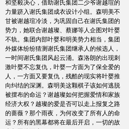
和坚毅决心，借助谢氏集团二少爷谢越瑄的
力量跻入谢氏集团成衣设计小组。森明美不
甘被谢越瑄冷淡，为巩固自己在谢氏集团的
势力，她联合谢越璨、蔡娜等人企图对叶婴
不轨。集团内部叶婴和明美势力相当，集团
外媒体纷纷猜测谢氏集团继承人的候选人，
一时间谢氏集团风起云涌。森洛朗的出现刺
激叶婴不忘复仇，叶婴一方面为了保全爱的
人，一方面又要复仇，残酷的现实将叶婴推
向纠结的深渊。森明美这颗棋子该如何逃脱
被摆布的命运？谢越璨如何把握爱情和家族
经济大权？越璨的爱是否可以走上报复之路
的蔷薇？那个雨夜，为何改变了所有人的命
运？所有的黑幕都将在最后开启，一切的故