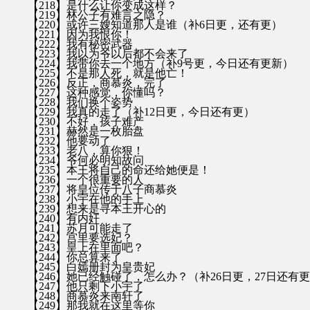
【218】是什么让你变成这样？
【219】林公子有难言之隐？
【220】或许三嫂知道那人是谁（补6日更，还有更）
【221】因为我恨你！
【222】我有秘密武器
【223】我以为爷以后都不会来了
【224】我带你去一个地方（补9号更，今日还有更新）
【225】不是那人死，就是他亡！
【226】反正，商慕炎，完了
【227】这种感觉，你懂吗？
【228】我们换个姿势
【229】我真的走了（补12日更，今日还有更）
【230】不好，孩子难产
【231】赫然是一枚胎盘
【232】他要动了
【233】老八，算你狠！
【234】爷何必明知故问
【235】本王将自己的命还给她便是！
【236】一个很重要的人
【237】将皇位传于八子商慕炎
【238】小宇在他的手上
【239】想来是寻本王开心的
【240】有内奸
【241】苏月可能走了
【242】宫里要选妃？
【243】皇上在里面吧？
【244】你总算来了
【245】白嫣册封为皇贵妃
【246】她已经触碰了，怎么办？（补26日更，27日还有
【247】他只剩下小宇了
【248】商慕炎来南轩了
【249】那我就在这里等你