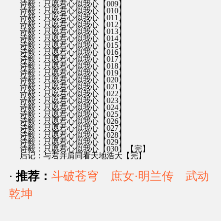
诗毅：只愿君心似我心【009】
诗毅：只愿君心似我心【010】
诗毅：只愿君心似我心【011】
诗毅：只愿君心似我心【012】
诗毅：只愿君心似我心【013】
诗毅：只愿君心似我心【014】
诗毅：只愿君心似我心【015】
诗毅：只愿君心似我心【016】
诗毅：只愿君心似我心【017】
诗毅：只愿君心似我心【018】
诗毅：只愿君心似我心【019】
诗毅：只愿君心似我心【020】
诗毅：只愿君心似我心【021】
诗毅：只愿君心似我心【022】
诗毅：只愿君心似我心【023】
诗毅：只愿君心似我心【024】
诗毅：只愿君心似我心【025】
诗毅：只愿君心似我心【026】
诗毅：只愿君心似我心【027】
诗毅：只愿君心似我心【028】
诗毅：只愿君心似我心【029】
诗毅：只愿君心似我心【030】【完】
后记：与君并肩同看天地浩大【完】
·
推荐：
斗破苍穹
庶女·明兰传
武动
乾坤