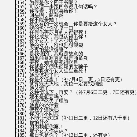
【154】为何是你？四王爷呢？
【155】可以借一步跟四爷说几句话吗？
【156】你等着，有惊喜给你！
【157】回头啊，商慕炎
【158】你不能杀她！
【159】这仅有的一次机会，你是要给这个女人？
【160】我的也让你先咬一口
【161】任何伤害苏月的人都得死！
【162】你化成灰，我也认得出你！
【163】这个女人下了不少功夫
【164】他的女人，谁也别想觊觎
【165】今夜怕是没得睡了
【166】是我做的，我就是故意的
【167】如果商慕寒真的就是商慕炎
【168】要死，她也要死得瞑目
【169】你就是个彻头彻尾的大骗子
【170】想要将这个女人生生逼死！
【171】她应该死了吧
【172】你是个混蛋！（补7月4日二更，5日还有更）
【173】就算毁天灭地，我也一定要找到她
【174】她又错了
【175】这种情况下，再娶？（补7月6日二更，7日还有更
【176】她不是想要吗？
【177】而他俨然失了理智
【178】她真的还活着
【179】便死个痛快吧
【180】你为何不问我
【181】不能让他知道（补11日二更，12日还有八千更）
【182】你怕什么
【183】因为我想你嘛！
【184】那个女人你认识？
【185】那日也是你？（补13日二更，还有更）