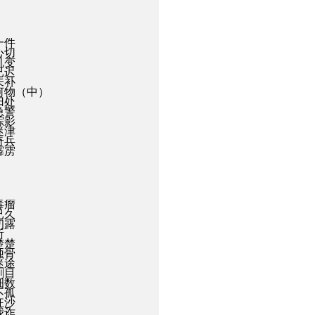
一件
心切
机变
已迟
未补
为何物（中）
归处
急警
踪影
迷津
奇兵
霹雳
毒瘤
已久
初露
所
楚楚
蚀骨
迷途
剧目
细数
不孤
狂沙
我诈