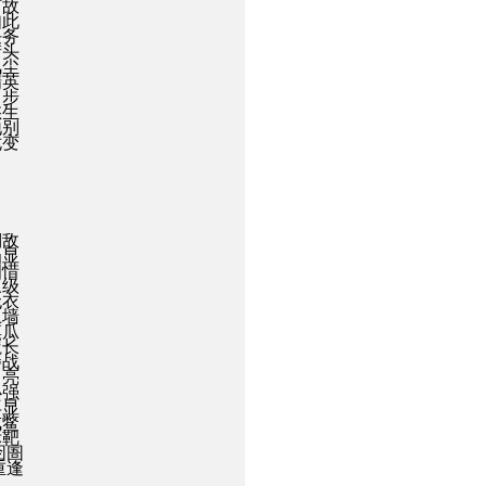
何故
如此
任务
街头
风尘
精英
留步
愁生
地别
诡变
制敌
凸显
相惜
三级
无衣
上墙
摸瓜
魔长
屡战
名亮
必强
再显
成鳖
标靶
囹圄
重逢