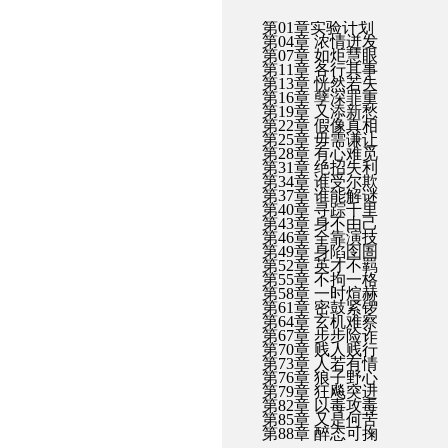
第01章实验计划
第04章 浓情迸发
第07章 如炬慧眼
第11章 各行其事
第13章 恍然若失
第16章 孽深罪重
第19章 又添新愁
第22章 假像真相
第25章 毋需谦让
第28章 有心难觅
第31章 绝招失利
第34章 谁受尔欺
第37章 谁能解谜
第40章 寻踪千里
第43章 身不由己
第46章 全靠演技
第49章 身陷囹圄
第52章 英才不羁
第55章 不拘一格
第58章 一时煊赫
第61章 密鼓紧锣
第64章 玄机难察
第67章 步步险诈
第70章 贱人贱行
第73章 人若有情
第76章 狼子野心
第79章 狂飚突进
第82章 以毒攻毒
第85章 又是何苦
第88章 醉态可掬