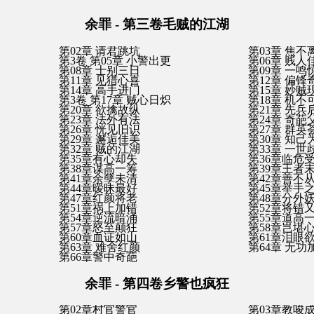
余罪 - 第三卷毛贼的江湖
第02章 请君跳坑
第03章 焦不
第3卷 第05章 小警出更
第06章 贱人
第08章 士别三日
第09章 一鸣
第11章 见猎心喜
第12章 偏锋
第14章 高手进门
第15章 妙贼
第3卷 第17章 贼心日炽
第18章 机不
第20章 欲擒故纵
第21章 先兵
第23章 法外有法
第24章 奇葩
第26章 恍见旧识
第27章 群英
第29章 邂逅佳美
第30章 知己
第32章 贼的江湖
第33章 一世
第35章有心却失
第36章临危
第38章谋高一筹
第39章王者
第41章余孽未清
第42章善不
第44章暧昧最好
第45章举手
第47章红颜将老
第48章分外
第51章祸上加错
第52章将错
第54章逆流暗涌
第55章道高
第57章怒至颠狂
第58章岂堪
第60章血证如山
第61章泪眼
第63章 难舍红颜
第64章 无功
第66章警中奇葩
余罪 - 第四卷乡警也疯狂
第02章村官警官
第03章教唆