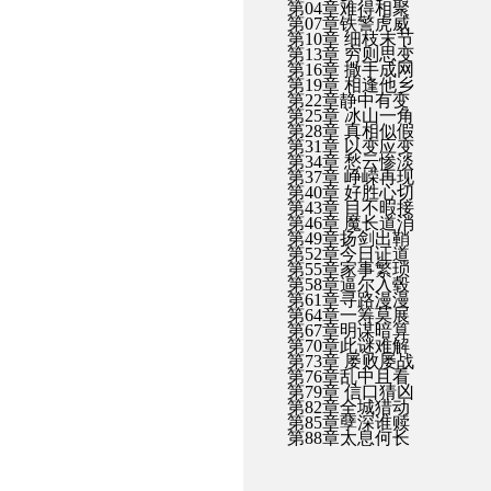
第04章难得相聚
第07章铁警虎威
第10章 细枝末节
第13章 穷则思变
第16章 撒手成网
第19章 相逢他乡
第22章静中有变
第25章 冰山一角
第28章 真相似假
第31章 以变应变
第34章 愁云惨淡
第37章 峥嵘再现
第40章 好胜心切
第43章 目不暇接
第46章 魔长道消
第49章扬剑出鞘
第52章今日证道
第55章家事繁琐
第58章逼尔入毂
第61章寻路漫漫
第64章一筹莫展
第67章明谋暗算
第70章此谜难解
第73章 屡败屡战
第76章乱中且看
第79章 信口猜凶
第82章全城猎动
第85章孽深谁赎
第88章太息何长