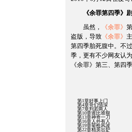
《余罪第四季》
虽然，
《余罪》
盗版，导致
《余罪》
第四季胎死腹中。不
季，更有不少网友认
《余罪》第三、第四
第1章好事上门
第4章哥们情深
第7章判若两人
第10章谁比谁狠
第13章神奇一刀
第16章人外有人
第19章晕枪风波
第22章精英出炉