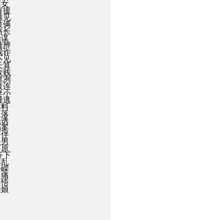
媒女
有援
难见
伎俩
路长
为谋
难辨
我诈
不见
天算
敌贱
凛冽
枝连
妻小
难逃
笑料
起落
先诱
档案
搭伴
美男
可原
齐下
越乱
峥嵘
之痛
不悟
亲娘