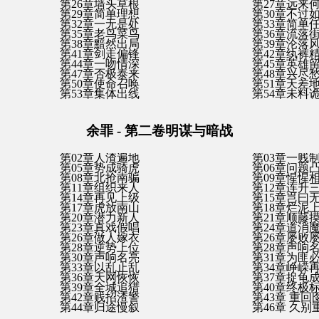
第26章墙头草根
第27章远来
第29章简单理想
第30章不过
第32章一无是处
第33章简单
第35章老鸟菜鸟
第36章流落
第38章黯然出局
第39章沦落
第41章剑走偏锋
第42章纨裤
第44章一吻情深
第45章英雄
第47章否极泰来
第48章兴尽
第50章使命召唤
第51章天差
第53章集体出线
第54章未料
余罪 - 第二卷明谋与暗战
第02章人渣遍地
第03章一贱
第05章势成骑虎
第06章问题
第08章北抢南骗
第09章惺惺
第11章组织来人
第12章连升
第14章再见上级
第15章岂曰
第17章虎放南山
第18章烂泥
第20章潜力新人
第21章顺藤
第23章真戏假唱
第24章道消
第26章做人嫁衣
第26章屡败
第28章逆势上位
第28章声响
第30章声响名亮
第31章为匪
第33章以乱止乱
第34章峥嵘
第36章天网恢恢
第37章捉龟
第39章全城追猎
第40章终极
第42章贱招渣警
第43章 重回
第44章归途慢叙
第46章 久别