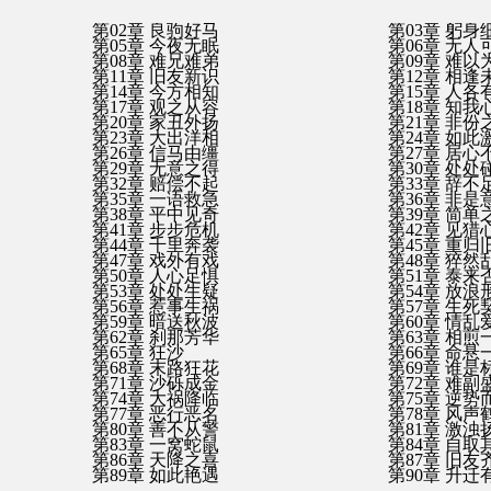
第02章 良驹好马
第03章 躬身
第05章 今夜无眠
第06章 无人
第08章 难兄难弟
第09章 难以
第11章 旧友新识
第12章 相逢
第14章 今方相知
第15章 人各
第17章 观之从容
第18章 知我
第20章 家丑外扬
第21章 非份
第23章 大出洋相
第24章 如此
第26章 信马由缰
第27章 居心
第29章 无意之得
第30章 处处
第32章 赔偿不起
第33章 辞不
第35章 一语救急
第36章 非是
第38章 平中见奇
第39章 简单
第41章 步步危机
第42章 见猎
第44章 千里奔袭
第45章 重归
第47章 戏外有戏
第48章 猝然
第50章 人心足惧
第51章 泰来
第53章 处处生疑
第54章 放浪
第56章 惹事生祸
第57章 生死
第59章 暗送秋波
第60章 情乱
第62章 刹那芳华
第63章 相煎
第65章 狂沙
第66章 命悬
第68章 末路狂花
第69章 谁是
第71章 沙砾成金
第72章 难副
第74章 大祸降临
第75章 逆势
第77章 恶行恶名
第78章 风声
第80章 善不从警
第81章 激浊
第83章 一窝蛇鼠
第84章 自取
第86章 天降之喜
第87章 旧友
第89章 如此艳遇
第90章 升迁