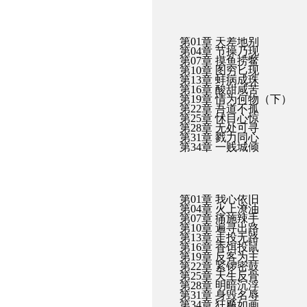
第01章 天差地别
第04章 节操乃现
第07章 摸鱼捞鳖
第10章 图穷匕现
第13章 蚌病成珠
第16章 酸甜咸苦
第19章 情为何物（下）
第22章 吾道不孤
第25章 怵目心惊
第28章 无处可寻
第31章 戮力同心
第34章 一贱城倾
第01章 我心依旧
第04章 火上潦油
第07章 痛施辣手
第10章 遍寻出路
第13章 走投无路
第16章 香饵投鼠
第19章 反客为主
第22章 紧锣密鼓
第25章 天生反骨
第28章 明暗沉浮
第31章 身毁名辱
第34章 狂飚如画