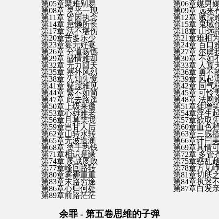
第05章聚难别易
第06章媒男
第08章 灵光一现
第09章 远来
第11章 皆因执念
第12章 贼踪
第14章 怠懒所长
第15章 鬼域
第17章 法不堪伤
第18章 山远
第20章苦多乐少
第21章难相
第23章宴无好宴
第24章 百口
第26章 分道扬镳
第27章 尔虞
第29章 盛情难却
第30章 不如
第32章 无力回天
第33章 人算
第35章 塞外风烈
第36章 勇不
第38章 先知先觉
第39章 风起
第41章 疑踪难见
第42章 同气
第44章 繁不如简
第45章 可怜
第47章 此去路遥
第48章 法网
第50章上级来邀
第51章徒增
第53章心雄难老
第54章浮生
第56章且莫笑我
第57章欲取
第59章岂甘人后
第60章血色
第62章山转水转
第63章三贱
第65章无波造澜
第66章计曰
第68章 烫手热钱
第69章其情
第71章相识是缘
第72章 多管
第74章 屡战屡败
第75章惑乱
第77章峰回路转
第78章方见
第80章雾霾重重
第81章切肤
第83章末路穷途
第84章执迷
第86章心归何处
第87章白发
第89章前路茫茫
余罪 - 第五卷思维的子弹