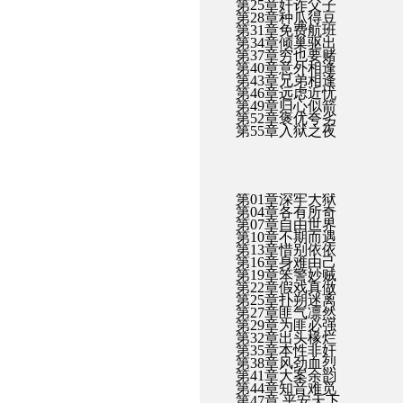
第25章奸诈父子
第28章种瓜得豆
第31章免费航班
第34章倾巢驱出
第37章穷也要赌
第40章意外相逢
第43章兄弟相逢
第46章远虑近忧
第49章归心似箭
第52章褒优夸劣
第55章入狱之夜
第01章深牢大狱
第04章各有所奇
第07章自由世界
第10章不期而遇
第13章惜别依依
第16章身难由己
第19章笨警妙贼
第22章假戏真做
第25章扑朔迷离
第27章匪气凛然
第29章为匪必强
第32章出头椽烂
第35章本性非奸
第38章风劲血烈
第41章大案余韵
第44章知音难觅
第47章 平安天下