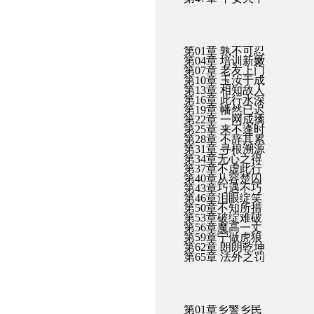
第01章 孰不可忍
第04章 培训新嫩
第07章 老友上门
第10章 玉汝于成
第13章 相知故人
第16章 此行水深
第19章 幡然已迟
第22章 一网成擒
第25章 来不逢时
第28章 不辞其累
第31章 寻根溯源
第34章无心之得
第37章不虚此行
第40章从容楚囚
第43章巧遇不巧
第46章泪眼绽笑
第50章不知所措
第53章破绽难破
第56章魔高一丈
第59章宁做虎狼
第62章 朗朗乾坤
第65章 法外之罚
第01章乡警乡民