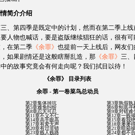
剧情简介介绍
第三、第四季是既定中的计划，然而在第二季上线
主要人物也喊话，要是盗版继续猖狂的话，很有可
过，在第二季
《余罪》
也提前一天上线后，网友们
为，如果剧情还是这般瞎掰乱造，那
《余罪》
三、
季中的故事究竟会有何走向呢？我们拭目以待！
《余罪》 目录列表
余罪 - 第一卷菜鸟总动员
第2章集体掉坑
第3章孰假孰
第5章难免纠纷
第6章刨底寻
第8章忍无可忍
第9章对错难
第11章不义不仁
第12章一贱
第14章高手眼高
第15章看我
第17章有爱无声
第18章屡屡
第20章有过非错
第21章暗箱
第23章贱人贱路
第24章都不