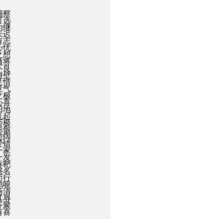
细察
可选
为继
未迟
有志
心忧
之想
激将
不良
碰壁
足惜
意气
之极
心喜
旧地
乱起
否极
形骸
契阔
爱错
一家
一发
标靶
盛名
而行
鹤唳
扬清
其辱
齐聚
有喜