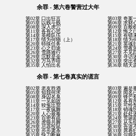
余罪 - 第六卷警营过大年
第02章 口出狂言
第03章 奇案
第05章 以贱斗贱
第06章 求财
第08章 深入虎穴
第09章 百般
第11章 各有心思
第12章 悔之
第14章 英模队伍
第15章 有错
第17章 情为何物（上）
第18章 情
第20章 特殊任务
第21章 英魂
第23章 心之归途
第24章 雪夜
第26章 雪路难行
第27章 不见
第29章 沉默是金
第30章 寻访
第32章 万马齐喑
第33章 突出
第35章 人怕出名
第36章 晴天
余罪 - 第七卷真实的谎言
第02章 老友胜酒
第03章 遍是
第05章 知我何求
第06章 闻名
第08章 身囚名臭
第09章 锋芒
第11章 一见如故
第12章 各有
第14章 狡兔出窟
第15章 可怜
第17章 一夜疯舞
第18章 销魂
第20章 人心最毒
第21章 处处
第23章 百密有疏
第24章 荒诞
第26章 虎狼共舞
第27章 从头
第29章 忌器投鼠
第30章 吾道
第32章 步步肃杀
第33章 席卷
第35章 快刀断麻
第36章 尔狠