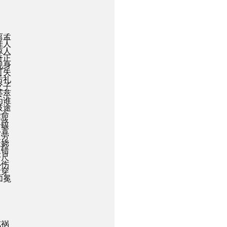
离孟
佳人
惊人
奇正
现身
可失
后礼
父子
荟萃
为谁
歧途
受命
末路
从警
之劳
妖娆
又错
一尺
心伤
欲穿
加冕
成祸