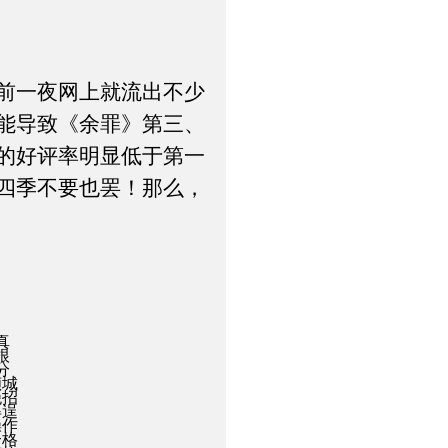
前一夜网上就流出不少
能导致《余罪》第三、
的好评率明显低于第一
四季不要也罢！那么，
真
根
分
倾城
绝招
得逞
操作
合格