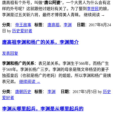
唐高祖有个外号，叫做“
唐公阿婆
”，一个大男人为什么会有这
样的外号呢？这就跟他讨媳妇有关了。为了娶到
李世民
的娘，
李渊是过五关斩六将，最终才博得美人青睐。 继续阅读
→
分类
：
帝王故事
标签
：
唐高祖
、
李渊
日期
：
2017年8月24
日
by
历史爱好者
唐高祖李渊和杨广的关系，李渊简介
发表回复
李渊和杨广的关系
：表兄弟关系。李渊生于566年，而杨广生
于569年。李渊长杨广三岁。李渊的母亲是隋文帝杨坚的妻子
独孤皇后（也就是杨广的老妈）的姐姐，所以李渊和杨广是姨
表兄弟。
继续阅读
→
分类
：
唐朝历史
标签
：
李渊
日期
：
2017年5月5日
by
历史
爱好者
李渊从哪里起兵，李渊是从哪里起兵的