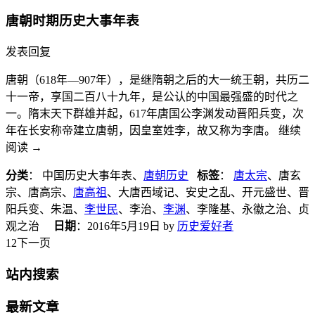
唐朝时期历史大事年表
发表回复
唐朝（618年—907年），是继隋朝之后的大一统王朝，共历二
十一帝，享国二百八十九年，是公认的中国最强盛的时代之
一。隋末天下群雄并起，617年唐国公李渊发动晋阳兵变，次
年在长安称帝建立唐朝，因皇室姓李，故又称为李唐。 继续
阅读
→
分类
： 中国历史大事年表、
唐朝历史
标签
：
唐太宗
、唐玄
宗、唐高宗、
唐高祖
、大唐西域记、安史之乱、开元盛世、晋
阳兵变、朱温、
李世民
、李治、
李渊
、李隆基、永徽之治、贞
观之治
日期
：
2016年5月19日
by
历史爱好者
1
2下一页
站内搜索
最新文章