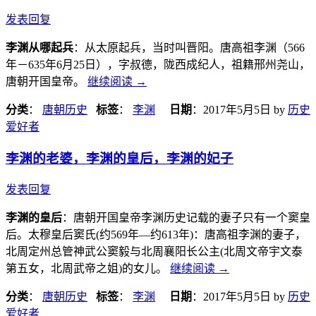
发表回复
李渊从哪起兵
：从太原起兵，当时叫晋阳。唐高祖李渊（566
年－635年6月25日），字叔德，陇西成纪人，祖籍邢州尧山，
唐朝开国皇帝。
继续阅读
→
分类
：
唐朝历史
标签
：
李渊
日期
：
2017年5月5日
by
历史
爱好者
李渊的老婆，李渊的皇后，李渊的妃子
发表回复
李渊的皇后
：唐朝开国皇帝李渊历史记载的妻子只有一个窦皇
后。太穆皇后窦氏(约569年—约613年)：唐高祖李渊的妻子，
北周定州总管神武公窦毅与北周襄阳长公主(北周文帝宇文泰
第五女，北周武帝之姐)的女儿。
继续阅读
→
分类
：
唐朝历史
标签
：
李渊
日期
：
2017年5月5日
by
历史
爱好者