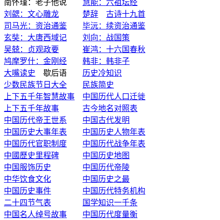
南怀瑾：老子他说
慧能：六祖坛经
刘勰：文心雕龙
楚辞
古诗十九首
司马光：资治通鉴
毕沅：续资治通鉴
玄奘：大唐西域记
刘向：战国策
吴兢：贞观政要
崔鸿：十六国春秋
鸠摩罗什：金刚经
韩非：韩非子
大嘴读史
歇后语
历史冷知识
少数民族节日大全
民族简史
上下五千年智慧故事
中国历代人口迁徙
上下五千年故事
古今地名对照表
中国历代帝王世系
中国古代发明
中国历史大事年表
中国历史人物年表
中国历代官职制度
中国历代战争年表
中國歷史里程碑
中国历史地图
中国服饰历史
中国历代帝陵
中华饮食文化
中国历史之最
中国历史事件
中国历代特务机构
二十四节气表
国学知识一千条
中国名人绰号故事
中国历代度量衡