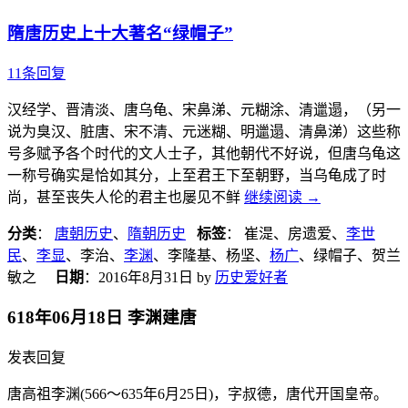
隋唐历史上十大著名“绿帽子”
11条回复
汉经学、晋清淡、唐乌龟、宋鼻涕、元糊涂、清邋遢，（另一
说为臭汉、脏唐、宋不清、元迷糊、明邋遢、清鼻涕）这些称
号多赋予各个时代的文人士子，其他朝代不好说，但唐乌龟这
一称号确实是恰如其分，上至君王下至朝野，当乌龟成了时
尚，甚至丧失人伦的君主也屡见不鲜
继续阅读
→
分类
：
唐朝历史
、
隋朝历史
标签
： 崔湜、房遗爱、
李世
民
、
李显
、李治、
李渊
、李隆基、杨坚、
杨广
、绿帽子、贺兰
敏之
日期
：
2016年8月31日
by
历史爱好者
618年06月18日 李渊建唐
发表回复
唐高祖李渊(566～635年6月25日)，字叔德，唐代开国皇帝。