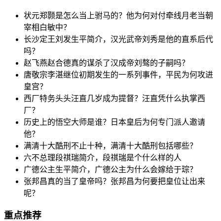
状元郑颢是怎么当上驸马的？他为何对付牵线月老当朝
宰相白敏中？
长沙定王刘发生平简介，汉光武帝刘秀是他的直系后代
吗？
赵飞燕赵合德真的谋杀了汉成帝刘骜的子嗣吗？
唐敬宗李湛继位初期发生的一系列事件，平民为何攻进
皇宫？
西厂特务头头汪直几岁成为提督？汪直凭什么执掌西
厂？
历史上的悟空大师是谁？日本皇后为何专门派人邀请
他？
满清十大酷刑不止十种，满清十大酷刑包括哪些？
六不总理段祺瑞简介，段祺瑞是个什么样的人
广德公主生平简介，广德公主为什么会嫁给于琮？
张邦昌真的当了皇帝吗？张邦昌为何要把皇位让出来
呢？
重点推荐