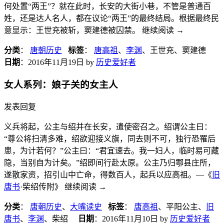
何处置“两王”？就在此时，长安的大街小巷，不管是普通百
姓，还是达人名人，都在议论“两王”的最终结局。根据最终民
意显示：王世充被斩，窦建德被囚禁。 继续阅读
→
分类
：
唐朝历史
标签
：
唐高祖
、
李渊
、王世充、窦建德
日期
：
2016年11月19日
by
历史爱好者
女人系列：娘子关的女主人
发表回复
义兵将起，公主与绍并在长安，遣使密召之。绍谓公主曰：
“尊公将扫清多难，绍欲迎接义旗，同去则不可，独行恐罹后
患，为计若何？”公主曰：“君宜速去。我一妇人，临时易可藏
隐，当别自为计矣。”绍即间行赴太原。公主乃归鄠县庄所，
遂散家资，招引山中亡命，得数百人，起兵以应高祖。—《
旧
唐书
·柴绍传附》 继续阅读
→
分类
：
唐朝历史
、
大嘴读史
标签
：
唐高祖
、平阳公主、
旧
唐书
、
李渊
、柴绍
日期
：
2016年11月10日
by
历史爱好者