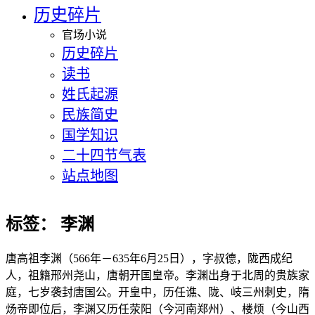
历史碎片
官场小说
历史碎片
读书
姓氏起源
民族简史
国学知识
二十四节气表
站点地图
标签：
李渊
唐高祖李渊（566年－635年6月25日），字叔德，陇西成纪
人，祖籍邢州尧山，唐朝开国皇帝。李渊出身于北周的贵族家
庭，七岁袭封唐国公。开皇中，历任谯、陇、岐三州刺史，隋
炀帝即位后，李渊又历任荥阳（今河南郑州）、楼烦（今山西