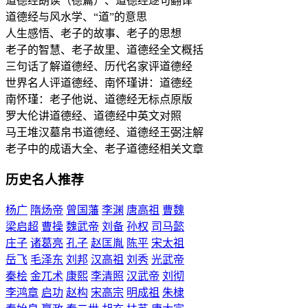
道德经朗读（德篇）、道德经逐句翻译
道德经与风水学、“道”的意思
人生感悟、老子的故事、老子的思想
老子的智慧、老子故里、道德经全文概括
三句话了解道德经、历代名家评道德经
世界名人评道德经、南怀瑾讲：道德经
南怀瑾：老子他说、道德经无标点原版
罗大伦讲道德经、道德经中英文对照
马王堆汉墓帛书道德经、道德经王弼注解
老子中的成语大全、老子道德经相关文章
历史名人推荐
杨广
隋炀帝
曾国藩
李渊
唐高祖
曹魏
梁启超
曹操
魏武帝
刘备
孙权
司马懿
庄子
诸葛亮
孔子
赵匡胤
陈平
宋太祖
岳飞
毛泽东
刘邦
汉高祖
刘秀
光武帝
秦桧
金兀术
康熙
李清照
汉武帝
刘彻
李鸿章
启功
赵构
宋高宗
明成祖
朱棣