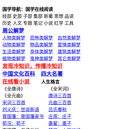
国学导航：国学在线阅读
经部 史部 子部 集部 新著 思想 品读
历史 人文 专题 笔记 小说 红学 工具
周公解梦
人物类解梦
恐怖类解梦
自然类解梦
动物类解梦
物品类解梦
爱情类解梦
生活类解梦
身体类解梦
建筑类解梦
植物类解梦
鬼神类解梦
其它类解梦
发现冷知识，传播冷知识
中国文化百科
四大名著
在线看小说
人生格言
《全唐诗》 《全宋词》
《全元曲》
唐诗三百首
宋词三百首
元曲三百首
刘义庆：世说新语
吕氏春秋
曾国藩：曾国藩家书
庄周：庄子
荀况：荀子
墨翟：墨子