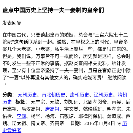
盘点中国历史上坚持一夫一妻制的皇帝们
发表回复
在中国古代，只要谈起皇帝的婚姻，总会与“三宫六院七十二
嫔妃”这句话联系到一起。诚然，在皇权之上的时代，皇帝多
娶几个大老婆、小老婆，私生活上糜烂一些，都是很正常的。
但是，我们说，万事皆不可一概而论，历史就是这样，总会时
不时发生一些不正常的事情。据赵炎查阅相关史料，统计发
现，至少有十位皇帝坚持了一夫一妻制，且是在官修正史中除
了“一妻”以外再没有其他女人的，确实难能可贵！ 继续阅读
→
分类
：
元朝历史
、
南北朝历史
、
唐朝历史
、
辽朝历史
、
隋朝
历史
标签
： 元宁宗、元钦、刘知远、北周孝闵帝、南吴、后
晋高祖、后汉高祖、
唐高祖
、宇文觉、懿璘质班、明孝宗、朱
佑樘、
李渊
、杨坚、杨溥、石敬塘、耶律阿保机、萧道成、西
魏、辽太祖、隋文帝、齐高帝
日期
：
2016年11月4日
by
历
史爱好者