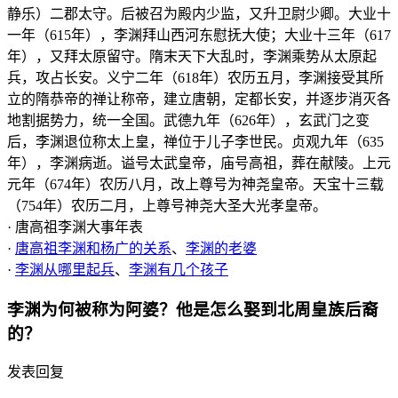
静乐）二郡太守。后被召为殿内少监，又升卫尉少卿。大业十
一年（615年），李渊拜山西河东慰抚大使；大业十三年（617
年），又拜太原留守。隋末天下大乱时，李渊乘势从太原起
兵，攻占长安。义宁二年（618年）农历五月，李渊接受其所
立的隋恭帝的禅让称帝，建立唐朝，定都长安，并逐步消灭各
地割据势力，统一全国。武德九年（626年），玄武门之变
后，李渊退位称太上皇，禅位于儿子李世民。贞观九年（635
年），李渊病逝。谥号太武皇帝，庙号高祖，葬在献陵。上元
元年（674年）农历八月，改上尊号为神尧皇帝。天宝十三载
（754年）农历二月，上尊号神尧大圣大光孝皇帝。
· 唐高祖李渊大事年表
·
唐高祖李渊和杨广的关系
、
李渊的老婆
·
李渊从哪里起兵
、
李渊有几个孩子
李渊为何被称为阿婆？他是怎么娶到北周皇族后裔
的？
发表回复