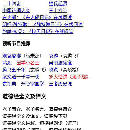
二十四史
姓氏起源
中国诗词大会
三十六计
东史郎：《东史郎日记》在线阅读
明妮·魏特琳：《魏特琳日记》在线阅读
约翰·拉贝：《拉贝日记》在线阅读
视听节目推荐
观复嘟嘟
（马未都）
袁游
（袁腾飞）
鸿观
国学小名士
吴晓波频道
腾飞五千年
（袁腾飞）
晓说
（高晓松）
梁文道一千零一夜
罗大伦讲《弟子规》
袁视角
开心学国学
王者历史课
道德经全文及译文
老子简介、老子名言、道德经简介
道德经全文及译文、道德经下载
道德经全文讲解、道德经朗读（道篇）