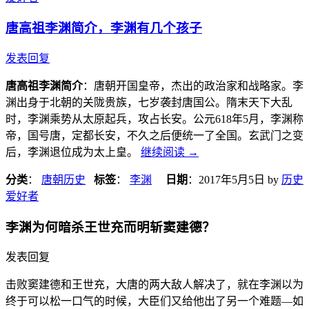
唐高祖李渊简介，李渊有几个孩子
发表回复
唐高祖李渊简介
：唐朝开国皇帝，杰出的政治家和战略家。李
渊出身于北朝的关陇贵族，七岁袭封唐国公。隋末天下大乱
时，李渊乘势从太原起兵，攻占长安。公元618年5月，李渊称
帝，国号唐，定都长安，不久之后便统一了全国。玄武门之变
后，李渊退位成为太上皇。
继续阅读
→
分类
：
唐朝历史
标签
：
李渊
日期
：
2017年5月5日
by
历史
爱好者
李渊为何暗杀王世充而明斩窦建德？
发表回复
击败窦建德和王世充，大唐的两大敌人解决了，就在李渊以为
终于可以松一口气的时候，大臣们又给他出了另一个难题—如