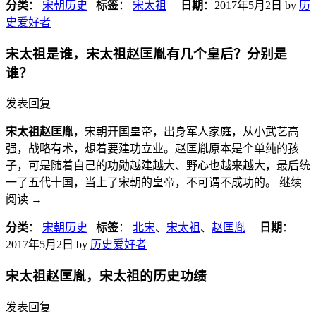
分类
：
宋朝历史
标签
：
宋太祖
日期
：
2017年5月2日
by
历
史爱好者
宋太祖是谁，宋太祖赵匡胤有几个皇后？分别是
谁？
发表回复
宋太祖赵匡胤
，宋朝开国皇帝，出身军人家庭，从小武艺高
强，战略有术，想着要建功立业。赵匡胤原本是个单纯的孩
子，可是随着自己的功勋越建越大、野心也越来越大，最后统
一了五代十国，当上了宋朝的皇帝，不可谓不成功的。 继续
阅读
→
分类
：
宋朝历史
标签
：
北宋
、
宋太祖
、
赵匡胤
日期
：
2017年5月2日
by
历史爱好者
宋太祖赵匡胤，宋太祖的历史功绩
发表回复