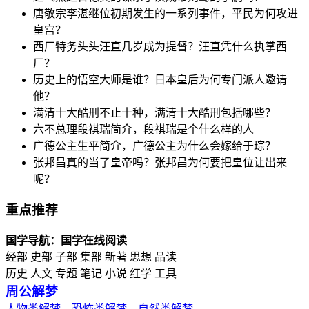
唐敬宗李湛继位初期发生的一系列事件，平民为何攻进
皇宫？
西厂特务头头汪直几岁成为提督？汪直凭什么执掌西
厂？
历史上的悟空大师是谁？日本皇后为何专门派人邀请
他？
满清十大酷刑不止十种，满清十大酷刑包括哪些？
六不总理段祺瑞简介，段祺瑞是个什么样的人
广德公主生平简介，广德公主为什么会嫁给于琮？
张邦昌真的当了皇帝吗？张邦昌为何要把皇位让出来
呢？
重点推荐
国学导航：国学在线阅读
经部 史部 子部 集部 新著 思想 品读
历史 人文 专题 笔记 小说 红学 工具
周公解梦
人物类解梦
恐怖类解梦
自然类解梦