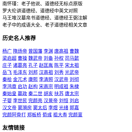
南怀瑾：老子他说、道德经无标点原版
罗大伦讲道德经、道德经中英文对照
马王堆汉墓帛书道德经、道德经王弼注解
老子中的成语大全、老子道德经相关文章
历史名人推荐
杨广
隋炀帝
曾国藩
李渊
唐高祖
曹魏
梁启超
曹操
魏武帝
刘备
孙权
司马懿
庄子
诸葛亮
孔子
赵匡胤
陈平
宋太祖
岳飞
毛泽东
刘邦
汉高祖
刘秀
光武帝
秦桧
金兀术
康熙
李清照
汉武帝
刘彻
李鸿章
启功
赵构
宋高宗
明成祖
朱棣
秦始皇
嬴政
秦二世
胡亥
扶苏
唐太宗
子婴
李世民
完颜亮
汉景帝
刘恒
刘启
汉文帝
窦漪房
窦太后
李煜
光绪
郭嘉
完颜阿骨打
郑板桥
荀彧
祖大寿
完颜亶
友情链接