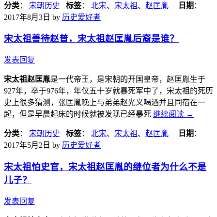
分类
：
宋朝历史
标签
：
北宋
、
宋太祖
、
赵匡胤
日期
：
2017年8月3日
by
历史爱好者
宋太祖善待赵普，宋太祖赵匡胤后裔是谁？
发表回复
宋太祖赵匡胤
是一代帝王，是宋朝的开国皇帝，赵匡胤生于
927年，卒于976年，年仅五十岁就暴死军中了，宋太祖的死历
史上很多猜测，张匡胤晚上与弟弟赵光义喝酒并且同宿在一
起，但是早晨起床的时候就被发现已经暴死
继续阅读
→
分类
：
宋朝历史
标签
：
北宋
、
宋太祖
、
赵匡胤
日期
：
2017年5月2日
by
历史爱好者
宋太祖怕史官，宋太祖赵匡胤的继位者为什么不是
儿子？
发表回复