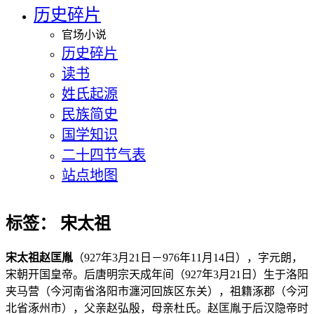
历史碎片
官场小说
历史碎片
读书
姓氏起源
民族简史
国学知识
二十四节气表
站点地图
标签：
宋太祖
宋太祖赵匡胤
（927年3月21日－976年11月14日），字元朗，
宋朝开国皇帝。后唐明宗天成年间（927年3月21日）生于洛阳
夹马营（今河南省洛阳市瀍河回族区东关），祖籍涿郡（今河
北省涿州市），父亲赵弘殷，母亲杜氏。赵匡胤于后汉隐帝时