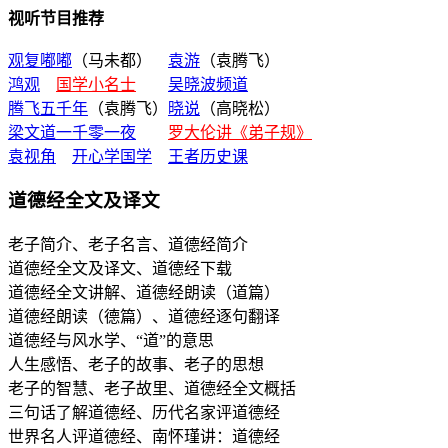
视听节目推荐
观复嘟嘟
（马未都）
袁游
（袁腾飞）
鸿观
国学小名士
吴晓波频道
腾飞五千年
（袁腾飞）
晓说
（高晓松）
梁文道一千零一夜
罗大伦讲《弟子规》
袁视角
开心学国学
王者历史课
道德经全文及译文
老子简介、老子名言、道德经简介
道德经全文及译文、道德经下载
道德经全文讲解、道德经朗读（道篇）
道德经朗读（德篇）、道德经逐句翻译
道德经与风水学、“道”的意思
人生感悟、老子的故事、老子的思想
老子的智慧、老子故里、道德经全文概括
三句话了解道德经、历代名家评道德经
世界名人评道德经、南怀瑾讲：道德经