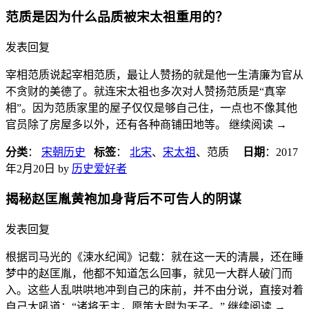
范质是因为什么品质被宋太祖重用的？
发表回复
宰相范质说起宰相范质，最让人赞扬的就是他一生清廉为官从
不贪财的美德了。就连宋太祖也多次对人赞扬范质是“真宰
相”。因为范质家里的屋子仅仅是够自己住，一点也不像其他
官员除了房屋多以外，还有各种商铺田地等。 继续阅读
→
分类
：
宋朝历史
标签
：
北宋
、
宋太祖
、范质
日期
：
2017
年2月20日
by
历史爱好者
揭秘赵匡胤黄袍加身背后不可告人的阴谋
发表回复
根据司马光的《涑水纪闻》记载：就在这一天的清晨，还在睡
梦中的赵匡胤，他都不知道怎么回事，就见一大群人破门而
入。这些人乱哄哄地冲到自己的床前，并不由分说，直接对着
自己大吼道：“诸将无主，愿策太尉为天子。” 继续阅读
→