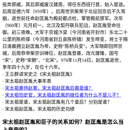
投奔郭威，其后郭威废汉建周，得任东西班行首，始入宦途。
后周显德六年（959年），后周世宗柴荣于北征回京后不久驾
崩，逝世前任命赵匡胤为殿前都点检，掌管殿前禁军。次年
（960年）元月初一，北汉及契丹联兵犯边，赵匡胤受命往
御。初三夜晚，大军于京城汴梁（今河南省开封市）东北二十
公里的陈桥驿（今河南省封丘县陈桥镇）发生哗变，将士于隔
日清晨拥立赵匡胤为帝，史称“陈桥兵变”。大军随即回师京
城，后周恭帝柴宗训禅位，赵匡胤登基，改元建隆，国号
“宋”，史称“宋朝”、“北宋”。976年11月14日，赵匡胤逝世，
享年四十九岁，在位十六年。
· 王立群读宋史之《宋太祖赵匡胤》
· 宋太祖赵匡胤大事年表
·
宋太祖善待赵普，宋太祖赵匡胤后裔是谁？
·
宋太祖怕史官，宋太祖赵匡胤的继位者为什么不是儿子？
· 宋太祖是谁，宋太祖赵匡胤有几个皇后？分别是谁？
· 宋太祖赵匡胤，宋太祖的历史功绩
宋太祖赵匡胤和臣子的关系如何？赵匡胤是怎么当
上皇帝的？