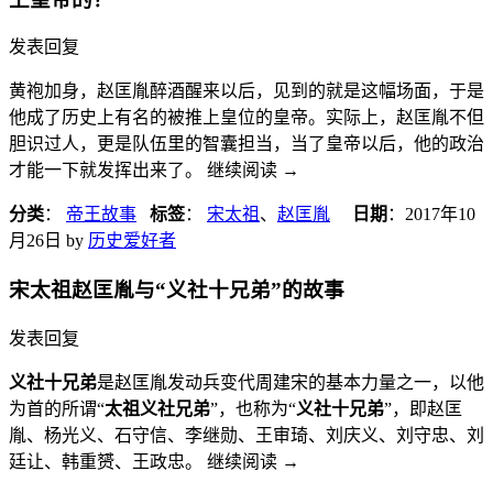
发表回复
黄袍加身，赵匡胤醉酒醒来以后，见到的就是这幅场面，于是
他成了历史上有名的被推上皇位的皇帝。实际上，赵匡胤不但
胆识过人，更是队伍里的智囊担当，当了皇帝以后，他的政治
才能一下就发挥出来了。 继续阅读
→
分类
：
帝王故事
标签
：
宋太祖
、
赵匡胤
日期
：
2017年10
月26日
by
历史爱好者
宋太祖赵匡胤与“义社十兄弟”的故事
发表回复
义社十兄弟
是赵匡胤发动兵变代周建宋的基本力量之一，以他
为首的所谓“
太祖义社兄弟
”，也称为“
义社十兄弟
”，即赵匡
胤、杨光义、石守信、李继勋、王审琦、刘庆义、刘守忠、刘
廷让、韩重赟、王政忠。 继续阅读
→