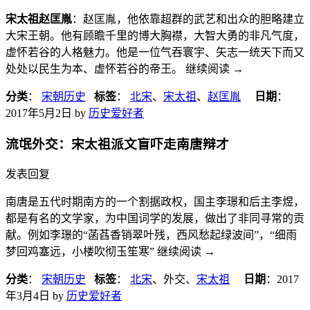
宋太祖赵匡胤
：赵匡胤，他依靠超群的武艺和出众的胆略建立
大宋王朝。他有顾瞻千里的博大胸襟，大智大勇的非凡气度，
虚怀若谷的人格魅力。他是一位气吞寰宇、矢志一统天下而又
处处以民生为本、虚怀若谷的帝王。 继续阅读
→
分类
：
宋朝历史
标签
：
北宋
、
宋太祖
、
赵匡胤
日期
：
2017年5月2日
by
历史爱好者
流氓外交：宋太祖派文盲吓走南唐辩才
发表回复
南唐是五代时期南方的一个割据政权，国主李璟和后主李煜，
都是有名的文学家，为中国词学的发展，做出了非同寻常的贡
献。例如李璟的“菡萏香销翠叶残，西风愁起绿波间”，“细雨
梦回鸡塞远，小楼吹彻玉笙寒” 继续阅读
→
分类
：
宋朝历史
标签
：
北宋
、外交、
宋太祖
日期
：
2017
年3月4日
by
历史爱好者