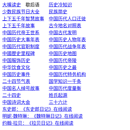
大嘴读史
歇后语
历史冷知识
少数民族节日大全
民族简史
上下五千年智慧故事
中国历代人口迁徙
上下五千年故事
古今地名对照表
中国历代帝王世系
中国古代发明
中国历史大事年表
中国历史人物年表
中国历代官职制度
中国历代战争年表
中國歷史里程碑
中国历史地图
中国服饰历史
中国历代帝陵
中华饮食文化
中国历史之最
中国历史事件
中国历代特务机构
二十四节气表
国学知识一千条
中国名人绰号故事
中国历代度量衡
二十四史
姓氏起源
中国诗词大会
三十六计
东史郎：《东史郎日记》在线阅读
明妮·魏特琳：《魏特琳日记》在线阅读
约翰·拉贝：《拉贝日记》在线阅读