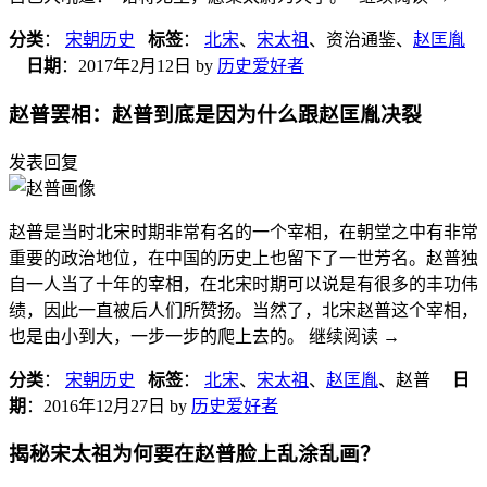
分类
：
宋朝历史
标签
：
北宋
、
宋太祖
、资治通鉴、
赵匡胤
日期
：
2017年2月12日
by
历史爱好者
赵普罢相：赵普到底是因为什么跟赵匡胤决裂
发表回复
赵普是当时北宋时期非常有名的一个宰相，在朝堂之中有非常
重要的政治地位，在中国的历史上也留下了一世芳名。赵普独
自一人当了十年的宰相，在北宋时期可以说是有很多的丰功伟
绩，因此一直被后人们所赞扬。当然了，北宋赵普这个宰相，
也是由小到大，一步一步的爬上去的。 继续阅读
→
分类
：
宋朝历史
标签
：
北宋
、
宋太祖
、
赵匡胤
、赵普
日
期
：
2016年12月27日
by
历史爱好者
揭秘宋太祖为何要在赵普脸上乱涂乱画？