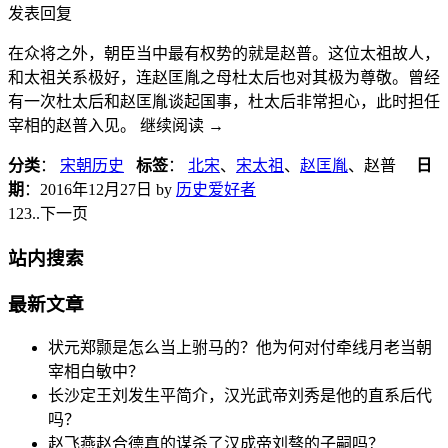
发表回复
在众将之外，朝臣当中最有权势的就是赵普。这位太祖故人，
和太祖关系极好，连赵匡胤之母杜太后也对其极为尊敬。曾经
有一次杜太后和赵匡胤谈起国事，杜太后非常担心，此时担任
宰相的赵普入见。 继续阅读
→
分类
：
宋朝历史
标签
：
北宋
、
宋太祖
、
赵匡胤
、赵普
日
期
：
2016年12月27日
by
历史爱好者
1
23
..
下一页
站内搜索
最新文章
状元郑颢是怎么当上驸马的？他为何对付牵线月老当朝
宰相白敏中？
长沙定王刘发生平简介，汉光武帝刘秀是他的直系后代
吗？
赵飞燕赵合德真的谋杀了汉成帝刘骜的子嗣吗？