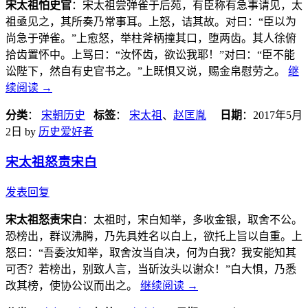
宋太祖怕史官
：宋太祖尝弹雀于后苑，有臣称有急事请见，太
祖亟见之，其所奏乃常事耳。上怒，诘其故。对曰：“臣以为
尚急于弹雀。”上愈怒，举柱斧柄撞其口，堕两齿。其人徐俯
拾齿置怀中。上骂曰：“汝怀齿，欲讼我耶！”对曰：“臣不能
讼陛下，然自有史官书之。”上既惧又说，赐金帛慰劳之。
继
续阅读
→
分类
：
宋朝历史
标签
：
宋太祖
、
赵匡胤
日期
：
2017年5月
2日
by
历史爱好者
宋太祖怒责宋白
发表回复
宋太祖怒责宋白
：太祖时，宋白知举，多收金银，取舍不公。
恐榜出，群议沸腾，乃先具姓名以白上，欲托上旨以自重。上
怒曰：“吾委汝知举，取舍汝当自决，何为白我？我安能知其
可否？若榜出，别致人言，当斫汝头以谢众！”白大惧，乃悉
改其榜，使协公议而出之。
继续阅读
→