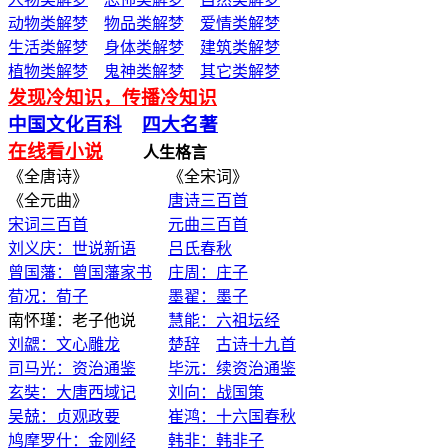
动物类解梦
物品类解梦
爱情类解梦
生活类解梦
身体类解梦
建筑类解梦
植物类解梦
鬼神类解梦
其它类解梦
发现冷知识，传播冷知识
中国文化百科
四大名著
在线看小说
人生格言
《全唐诗》 《全宋词》
《全元曲》
唐诗三百首
宋词三百首
元曲三百首
刘义庆：世说新语
吕氏春秋
曾国藩：曾国藩家书
庄周：庄子
荀况：荀子
墨翟：墨子
南怀瑾：老子他说
慧能：六祖坛经
刘勰：文心雕龙
楚辞
古诗十九首
司马光：资治通鉴
毕沅：续资治通鉴
玄奘：大唐西域记
刘向：战国策
吴兢：贞观政要
崔鸿：十六国春秋
鸠摩罗什：金刚经
韩非：韩非子