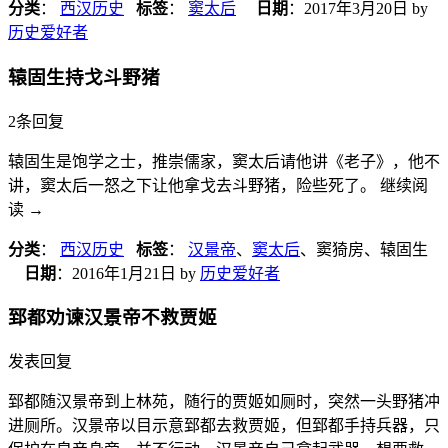
分类
：
西汉历史
标签
：
窦太后
日期
：
2017年3月20日
by
历史爱好者
辕固生持戈斗野猪
2条回复
辕固生是饱学之士，推崇儒家，窦太后请他讲《老子》，他不
讲，窦太后一怒之下让他拿戈去斗野猪，险些死了。 继续阅
读
→
分类
：
西汉历史
标签
：
汉景帝
、
窦太后
、窦猗房、辕固生
日期
：
2016年1月21日
by
历史爱好者
郅都劝谏汉景帝不救贾姬
发表回复
郅都随汉景帝到上林苑，随行的贾姬如厕时，突然一头野猪冲
进厕所。汉景帝以目示意郅都去救贾姬，但郅都手持兵器，只