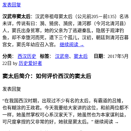
发表回复
汉武帝窦太后
：汉武帝祖母窦太后（公元前205－前135）名讳
未详，传说有曰：漪、猗房、漪房，清河郡（今河北清河县）
人，窦氏出身贫寒，她的父亲为了逃避秦乱，隐居于观津钓
鱼，却不幸堕河而死，遗下三个孤儿，汉初，朝廷到清河召募
宫女，窦氏年幼应召入宫。
继续阅读
→
分类
：
西汉历史
标签
：
汉武帝
、
窦太后
日期
：
2017年5月
22日
by
历史爱好者
窦太后简介：如何评价西汉的窦太后
发表回复
“在我国西汉时期，出现过不少有名的太后，有霸道的吕雉，
也有糊涂的王政君。今天我要给大家讲的这位，和前两位都不
一样，她虽然掌权可心系汉家天下，她虽然也为本家谋利益，
可尺度拿捏的又非常的好，她就是窦太后。” 继续阅读
→