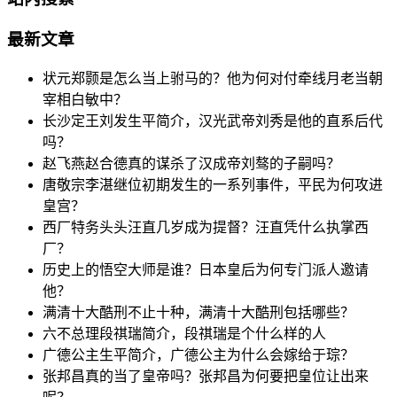
最新文章
状元郑颢是怎么当上驸马的？他为何对付牵线月老当朝
宰相白敏中？
长沙定王刘发生平简介，汉光武帝刘秀是他的直系后代
吗？
赵飞燕赵合德真的谋杀了汉成帝刘骜的子嗣吗？
唐敬宗李湛继位初期发生的一系列事件，平民为何攻进
皇宫？
西厂特务头头汪直几岁成为提督？汪直凭什么执掌西
厂？
历史上的悟空大师是谁？日本皇后为何专门派人邀请
他？
满清十大酷刑不止十种，满清十大酷刑包括哪些？
六不总理段祺瑞简介，段祺瑞是个什么样的人
广德公主生平简介，广德公主为什么会嫁给于琮？
张邦昌真的当了皇帝吗？张邦昌为何要把皇位让出来