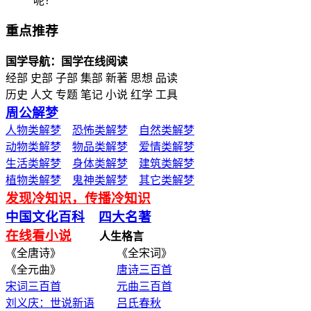
呢？
重点推荐
国学导航：国学在线阅读
经部 史部 子部 集部 新著 思想 品读
历史 人文 专题 笔记 小说 红学 工具
周公解梦
人物类解梦
恐怖类解梦
自然类解梦
动物类解梦
物品类解梦
爱情类解梦
生活类解梦
身体类解梦
建筑类解梦
植物类解梦
鬼神类解梦
其它类解梦
发现冷知识，传播冷知识
中国文化百科
四大名著
在线看小说
人生格言
《全唐诗》 《全宋词》
《全元曲》
唐诗三百首
宋词三百首
元曲三百首
刘义庆：世说新语
吕氏春秋