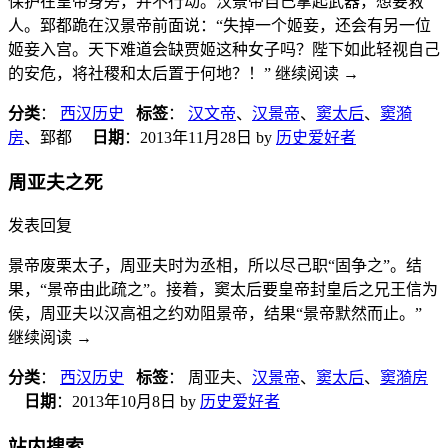
保护在皇帝身旁，并不行动。汉景帝自己拿起武器，想要救
人。郅都跪在汉景帝前面说：“失掉一个姬妾，还会有另一位
姬妾入宫。天下难道会缺贾姬这种女子吗？陛下如此轻视自己
的安危，将社稷和太后置于何地？！” 继续阅读
→
分类
：
西汉历史
标签
：
汉文帝
、
汉景帝
、
窦太后
、
窦漪
房
、郅都
日期
：
2013年11月28日
by
历史爱好者
周亚夫之死
发表回复
景帝废栗太子，周亚夫时为丞相，所以尽己职“固争之”。结
果，“景帝由此疏之”。接着，窦太后要皇帝封皇后之兄王信为
侯，周亚夫以汉高祖之约劝阻景帝，结果“景帝默然而止。”
继续阅读
→
分类
：
西汉历史
标签
： 周亚夫、
汉景帝
、
窦太后
、
窦漪房
日期
：
2013年10月8日
by
历史爱好者
站内搜索