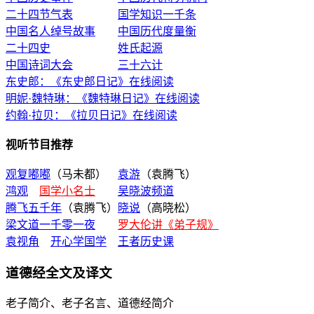
二十四节气表
国学知识一千条
中国名人绰号故事
中国历代度量衡
二十四史
姓氏起源
中国诗词大会
三十六计
东史郎：《东史郎日记》在线阅读
明妮·魏特琳：《魏特琳日记》在线阅读
约翰·拉贝：《拉贝日记》在线阅读
视听节目推荐
观复嘟嘟
（马未都）
袁游
（袁腾飞）
鸿观
国学小名士
吴晓波频道
腾飞五千年
（袁腾飞）
晓说
（高晓松）
梁文道一千零一夜
罗大伦讲《弟子规》
袁视角
开心学国学
王者历史课
道德经全文及译文
老子简介、老子名言、道德经简介