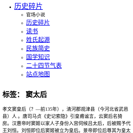
历史碎片
官场小说
历史碎片
读书
姓氏起源
民族简史
国学知识
二十四节气表
站点地图
标签：
窦太后
孝文窦皇后（？—前135年），清河郡观津县（今河北省武邑
县）人 。唐司马贞《史记索隐》引皇甫谧言，云窦后名猗
房。汉惠帝时窦姬以家人子身份入宫伺候吕太后，后被赐予代
王刘恒。刘恒即位后窦姬被立为皇后。景帝即位后尊其为皇太