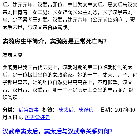
后。建元元年，汉武帝即位，尊其为太皇太后。窦太后与汉文
帝刘恒育有一女二男：长女馆陶长公主刘嫖，长子汉景帝刘
启、少子梁孝王刘武。汉武帝建元六年（公元前135年），窦
太后去世，与汉文帝合葬霸陵。
窦漪房生平简介，窦漪房是正常死亡吗？
发表回复
窦漪房是我国古代历史上，汉朝时期的第二位临朝称制的太
后，是一位极其出色的女政治家。她的一生，丈夫、儿子、孙
子都是皇帝，她的地位自然更是高高在上，不可仰望。汉文
帝、汉景帝、汉武帝，哪一个不是历史上杰出的皇帝呢？ 继
续阅读
→
分类
：
后宫故事
标签
：
窦太后
、
窦漪房
日期
：
2017年10
月29日
by
历史爱好者
汉武帝窦太后，窦太后与汉武帝关系如何？