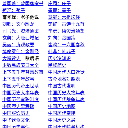
曾国藩：曾国藩家书
庄周：庄子
荀况：荀子
墨翟：墨子
南怀瑾：老子他说
慧能：六祖坛经
刘勰：文心雕龙
楚辞
古诗十九首
司马光：资治通鉴
毕沅：续资治通鉴
玄奘：大唐西域记
刘向：战国策
吴兢：贞观政要
崔鸿：十六国春秋
鸠摩罗什：金刚经
韩非：韩非子
大嘴读史
歇后语
历史冷知识
少数民族节日大全
民族简史
上下五千年智慧故事
中国历代人口迁徙
上下五千年故事
古今地名对照表
中国历代帝王世系
中国古代发明
中国历史大事年表
中国历史人物年表
中国历代官职制度
中国历代战争年表
中國歷史里程碑
中国历史地图
中国服饰历史
中国历代帝陵
中华饮食文化
中国历史之最
中国历史事件
中国历代特务机构