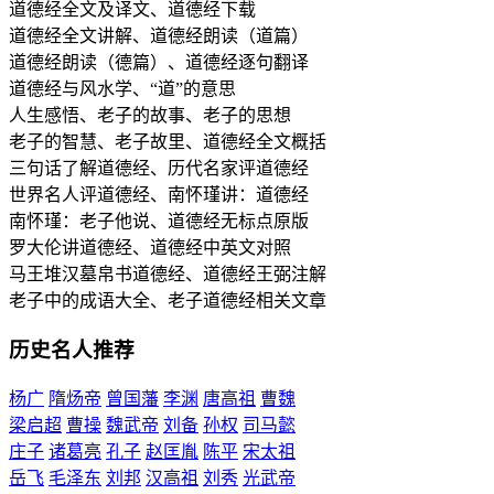
道德经全文及译文、道德经下载
道德经全文讲解、道德经朗读（道篇）
道德经朗读（德篇）、道德经逐句翻译
道德经与风水学、“道”的意思
人生感悟、老子的故事、老子的思想
老子的智慧、老子故里、道德经全文概括
三句话了解道德经、历代名家评道德经
世界名人评道德经、南怀瑾讲：道德经
南怀瑾：老子他说、道德经无标点原版
罗大伦讲道德经、道德经中英文对照
马王堆汉墓帛书道德经、道德经王弼注解
老子中的成语大全、老子道德经相关文章
历史名人推荐
杨广
隋炀帝
曾国藩
李渊
唐高祖
曹魏
梁启超
曹操
魏武帝
刘备
孙权
司马懿
庄子
诸葛亮
孔子
赵匡胤
陈平
宋太祖
岳飞
毛泽东
刘邦
汉高祖
刘秀
光武帝