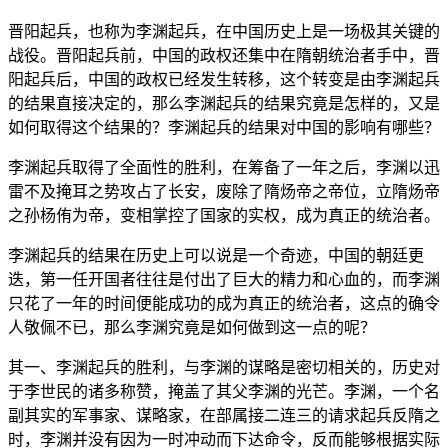
晋阳起兵，也称为李渊起兵，在中国历史上是一场极其关键的
战役。晋阳起兵前，中国的政权还集中在隋朝统治者手中，晋
阳起兵后，中国的政权已经发生转移，这个转变是由李渊起兵
的结果直接决定的，那么李渊起兵的结果究竟是怎样的，又是
如何取得这个结果的？李渊起兵的结果对中国的影响有哪些？
李渊起兵取得了全面性的胜利，在筹备了一年之后，李渊以迅
雷不及掩耳之势攻占了长安，废除了隋炀帝之帝位，立隋炀帝
之孙杨侑为帝，变相掌控了国家的实权，成为真正的统治者。
李渊起兵的结果在历史上可以说是一个奇迹，中国的朝廷更
迭，第一任开国者往往是付出了巨大的精力和心血的，而李渊
只花了一年的时间便能成功的成为真正的统治者，这点的确令
人敬佩不已，那么李渊究竟是如何做到这一点的呢？
其一、李渊起兵的胜利，与李渊的谋略是密切相关的，历史对
于李世民的诸多称赞，掩盖了其父李渊的光芒。李渊，一个名
副其实的军事家、谋略家，在部属接二连三的请求起兵反隋之
时，李渊并没有因为一时冲动而下达命令，反而能够根据实际