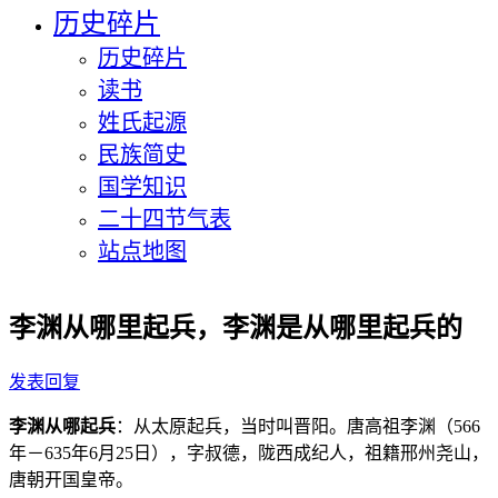
历史碎片
历史碎片
读书
姓氏起源
民族简史
国学知识
二十四节气表
站点地图
李渊从哪里起兵，李渊是从哪里起兵的
发表回复
李渊从哪起兵
：从太原起兵，当时叫晋阳。唐高祖李渊（566
年－635年6月25日），字叔德，陇西成纪人，祖籍邢州尧山，
唐朝开国皇帝。