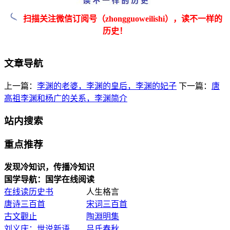
扫描关注微信订阅号（zhongguoweilishi），读不一样的
历史！
文章导航
上一篇：
李渊的老婆，李渊的皇后，李渊的妃子
下一篇：
唐
高祖李渊和杨广的关系，李渊简介
站内搜索
重点推荐
发现冷知识，传播冷知识
国学导航：国学在线阅读
在线读历史书
人生格言
唐诗三百首
宋词三百首
古文觀止
陶淵明集
刘义庆：世说新语
吕氏春秋