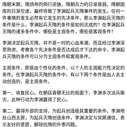
隋朝末期，隋炀帝的倒行逆施，隋朝兵力的日渐衰弱，隋朝国
库的日渐空虚，最终导致了李渊起兵灭隋事件的发生。任何一
件事情的发生必然有它发生的先决条件，那么李渊起兵灭隋的
条件是什么，李渊起兵灭隋的条件是如何达成的？在李渊起兵
灭隋的诸多条件中，哪些是主观条件，哪些是客观条件？
李渊决定起兵灭隋，并不是一时的心血来潮，而且经过李渊深
思熟虑，考察各个先决条件是否达成后才下达的命令，李渊起
兵灭隋的条件可以分为主观条件和客观条件。
主观条件，即是由个性化的条件，以个人的主观能力性决定的
条件。在李渊起兵灭隋的条件中，有以下两个条件是由人去主
动创造的，是主观条件。
第一、收复民心。在朝廷昏聩无比的局面下，李渊多次派兵赈
灾，此种行动为李渊赢得了民心。
第二、赢得外部的支持，为起兵创造极其重要的条件。李渊地
处山西太原，为起兵灭隋创造条件，李渊决定与突厥通信，表
示友好的意愿，解除抗隋的外患问题。