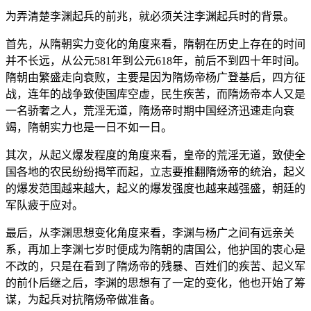
为弄清楚李渊起兵的前兆，就必须关注李渊起兵时的背景。
首先，从隋朝实力变化的角度来看，隋朝在历史上存在的时间
并不长远，从公元581年到公元618年，前后不到四十年时间。
隋朝由繁盛走向衰败，主要是因为隋炀帝杨广登基后，四方征
战，连年的战争致使国库空虚，民生疾苦，而隋炀帝本人又是
一名骄奢之人，荒淫无道，隋炀帝时期中国经济迅速走向衰
竭，隋朝实力也是一日不如一日。
其次，从起义爆发程度的角度来看，皇帝的荒淫无道，致使全
国各地的农民纷纷揭竿而起，立志要推翻隋炀帝的统治，起义
的爆发范围越来越大，起义的爆发强度也越来越强盛，朝廷的
军队疲于应对。
最后，从李渊思想变化角度来看，李渊与杨广之间有远亲关
系，再加上李渊七岁时便成为隋朝的唐国公，他护国的衷心是
不改的，只是在看到了隋炀帝的残暴、百姓们的疾苦、起义军
的前仆后继之后，李渊的思想有了一定的变化，他也开始了筹
谋，为起兵对抗隋炀帝做准备。