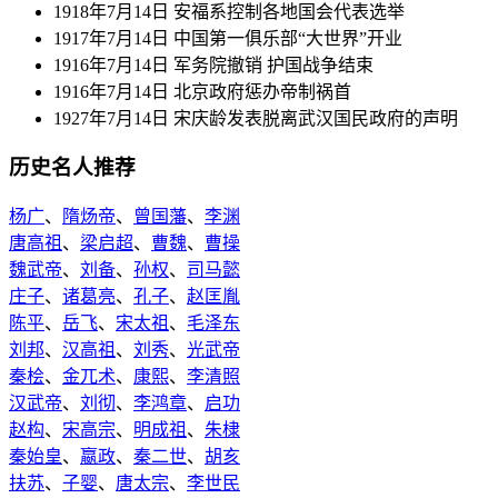
1918年7月14日 安福系控制各地国会代表选举
1917年7月14日 中国第一俱乐部“大世界”开业
1916年7月14日 军务院撤销 护国战争结束
1916年7月14日 北京政府惩办帝制祸首
1927年7月14日 宋庆龄发表脱离武汉国民政府的声明
历史名人推荐
杨广
、
隋炀帝
、
曾国藩
、
李渊
唐高祖
、
梁启超
、
曹魏
、
曹操
魏武帝
、
刘备
、
孙权
、
司马懿
庄子
、
诸葛亮
、
孔子
、
赵匡胤
陈平
、
岳飞
、
宋太祖
、
毛泽东
刘邦
、
汉高祖
、
刘秀
、
光武帝
秦桧
、
金兀术
、
康熙
、
李清照
汉武帝
、
刘彻
、
李鸿章
、
启功
赵构
、
宋高宗
、
明成祖
、
朱棣
秦始皇
、
嬴政
、
秦二世
、
胡亥
扶苏
、
子婴
、
唐太宗
、
李世民