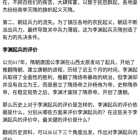
在，不顾百姓们的疾苦，大肆挥霍，以致于民怨群起，各地豪
杰纷纷高举灭隋的旗帜起义灭隋。
第二、朝廷兵力的流失。为了镇压各地的农民起义，朝廷不断
派出兵力，最终导致关中兵力薄弱，这为李渊起兵灭隋创造了
有力的先决条件。
李渊起兵的评价
公元617年，隋朝唐国公李渊在山西太原发动了起兵，开始了
推翻隋朝、建立唐朝的进程，历经了近五个月的时间，李渊起
兵取得了全面性的胜利，推翻了隋炀帝暴政的统治，但李渊却
并没有自立为王，而是册立了隋炀帝之孙杨侑为帝，史称隋恭
帝，在稳定局势之后，李渊才废除了隋恭帝，开创了唐朝。
那么历史上对于李渊起兵的评价是怎样的，李渊起兵的评价依
据是什么，分别从哪些方面来评价李渊起兵的？在这些关于李
渊起兵的评价中，最关键的评价是什么？
翻阅历史资料，可以从以下三个角度出发，作出对李渊起兵的
评价。