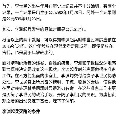
首先，李世民的出生年月在历史上记录并不十分确切，有两个
记录，一个记录是出生于公元598年1月28日，另外一个记录则
是公元599年1月23日。
其次，李渊起兵发生的具体时间是公元617年。
根据以上的两个数据，可以得知李渊起兵时李世民年龄应该在
18-19岁之间，这个年龄放在现代来看是刚成年，即便是放在
古代，也是属于年龄较小的。
面对隋朝统治者的残暴，百姓的疾苦，李渊和李世民深深地感
到愤慨并决定要改变这一现状，李渊起兵时前需要做很多准备
工作，在不方便出面的事宜上，李渊均交付给次子李世民协助
处理，李世民身上所具备的精明、干练、聪慧的素质，使得他
在面对并处理棘手问题时显得游刃有余。在这些准备工作中更
是历练了李世民的政治手段、开阔了李世民的见识，为唐朝贞
观之治的出现奠定了基础，埋下了伏笔。
李渊起兵灭隋的条件