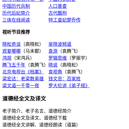
中国历代兵制
人口普查
历代后妃简介
古代酷刑
三体在线阅读
特工皇妃楚乔传
视听节目推荐
晓松奇谈
（高晓松）
吴晓波频道
观复嘟嘟
（马未都）
袁游
（袁腾飞）
鸿观
（宋鸿兵）
罗辑思维
（罗振宇）
腾飞五千年
（袁腾飞）
晓说
（高晓松）
北京电视台《档案》
袁视角
（袁腾飞）
梁宏达：老梁数英雄
钱文忠：百家姓
梁文道一千零一夜
罗大伦讲《弟子规》
道德经全文及译文
老子简介、老子名言、道德经简介
道德经全文及译文、道德经下载
道德经全文讲解、道德经朗读（道篇）