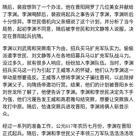
随后，裴寂想到了一个办法，他在晋阳网罗了几位美女并献给
了李渊。李渊喝醉后，裴寂将起兵之事告诉了李渊，李渊听后
十分惊异。李世民借机向父亲细说了这个计划，并分析了当今
局势，起初李渊不同意，随后被李世民和刘文静等人说服，决
定在晋阳起兵抗隋。
李渊以刘武周和突厥南下为由，招兵买马扩充军队实力。偷偷
派遣李世民、刘文静等人在各地招募兵马以扩充军队战斗力。
没过多久，就有很多人响应，纷纷加入李渊队伍。当时，李渊
招兵买马这一行为引起了王威等人的怀疑，他们认为李渊这一
举动是想要造反。王威等人想将李渊父子骗往晋祠，以此除掉
李渊父子，向隋炀帝邀功行赏。结果，他们的计划被晋阳乡长
刘世龙所了解了，他便告诉了李渊。李渊和李世民决定先下手
为强，他们污蔑告发王威和高君雅勾结突厥，想要让突厥族人
攻打中原。随后，恰逢突厥兵进攻晋阳，李渊将俩人斩首示
众。
经过一系列的准备工作，公元617年农历七月份，李渊在晋阳
正式起兵。随后，李渊和李世民父子率领三万军队浩浩汤汤攻