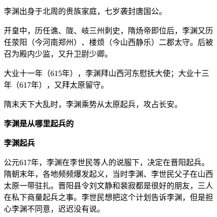
李渊出身于北周的贵族家庭，七岁袭封唐国公。
开皇中，历任谯、陇、岐三州刺史，隋炀帝即位后，李渊又历
任荥阳（今河南郑州）、楼烦（今山西静乐）二郡太守。后被
召为殿内少监，又升卫尉少卿。
大业十一年（615年），李渊拜山西河东慰抚大使；大业十三
年（617年），又拜太原留守。
隋末天下大乱时，李渊乘势从太原起兵，攻占长安。
李渊是从哪里起兵的
李渊起兵
公元617年，李渊在李世民等人的说服下，决定在晋阳起兵。
隋朝末年，各地频频爆发起义，当时李渊、李世民父子在山西
太原一带驻扎。晋阳县令刘文静和裴寂都是很好的朋友，三人
在私下商量起兵之事。李世民想把这个计划告诉李渊，但是担
心李渊不同意，迟迟没有说。