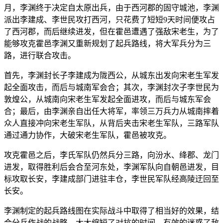
月，李渊终于决定自太原出兵，由于西河郡的固守城池，李渊
派出李建成、李世民攻打西河，只花费了短短9天时间便攻占
了西河郡，而后继续进发，但在霍邑遭遇了强敌宋老生，为了
能够攻克霍邑李渊又重新规划了起兵路线，将大军兵分为三
路，进行联合攻击。
首先，李渊封长子李建成为陇西公，从城东出发向宋老生军发
起全面攻击，而后与城南军会合；其次，李渊封次子李世民为
敦煌公，从城南向宋老生军发起全面进攻，而后与城东军会
合；最后，由李渊亲自出任大将军，率领三万兵力从城南摔着
众人直接冲向宋老生军队，从背后夹击宋老生军队，三路军队
通过通力协作，大破宋老生军队，霍邑被攻克。
攻克霍邑之后，李氏军队仍然兵分三路，向汾水、绛郡、龙门
进发，取得胜利后会合至河东处，李渊军队向自朝邑进发，目
标攻取长安，李建成部门进驻丰仓，李世民军队经高陵迂回至
长安。
李渊制定的起兵路线图在实际战斗中取得了相当好的效果，结
合分兵作战的战略，大大缩短了对抗的时间，有效的迷惑了敌