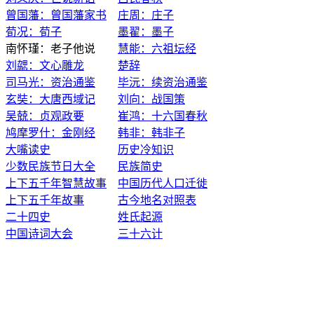
曾国藩：曾国藩家书
庄周：庄子
荀况：荀子
墨翟：墨子
南怀瑾：老子他说
慧能：六祖坛经
刘勰：文心雕龙
楚辞
司马光：资治通鉴
毕沅：续资治通鉴
玄奘：大唐西域记
刘向：战国策
吴兢：贞观政要
崔鸿：十六国春秋
鸠摩罗什：金刚经
韩非：韩非子
大嘴读史
历史冷知识
少数民族节日大全
民族简史
上下五千年智慧故事
中国历代人口迁徙
上下五千年故事
古今地名对照表
二十四史
姓氏起源
中国诗词大会
三十六计