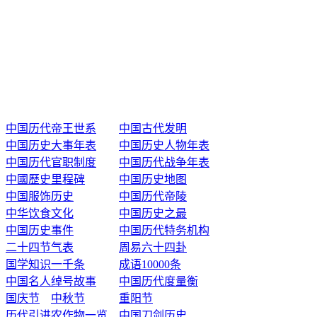
中国历代帝王世系
中国古代发明
中国历史大事年表
中国历史人物年表
中国历代官职制度
中国历代战争年表
中國歷史里程碑
中国历史地图
中国服饰历史
中国历代帝陵
中华饮食文化
中国历史之最
中国历史事件
中国历代特务机构
二十四节气表
周易六十四卦
国学知识一千条
成语10000条
中国名人绰号故事
中国历代度量衡
国庆节
中秋节
重阳节
历代引进农作物一览
中国刀剑历史