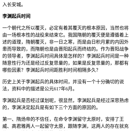
入长安城。
李渊起兵时间
一个朝代之所以覆灭，必定有着其覆灭的根本原因，当然也将
由一场根本性的战役来结束它。我国隋朝的覆灭便是遵循着上
述的道理，隋朝覆灭，非一日之寒，而是由日积月累的内因外
患而导致的，而隋朝也是由晋阳起兵而终结的。作为晋阳战争
的领导者，李渊起兵时间具体是怎样的？李渊起兵时间是一种
随意性行为还是经过反复思量的，如果是反复思量的，那都有
哪些因素？李渊起兵时间距胜利时间相隔多久？
历史上关于李渊起兵的具体时间，并没有一个十分确切的说
法，资料中的描述是公元617年6月。
李渊起兵是否经过谋划呢，很显然，李渊起兵是经过深思熟虑
的，李渊决定起兵是有如下三个方面的原因的。
第一、隋炀帝的不信任，在命令李渊留守太原时，安排了王
威、高君雅两人一起留守太原，跟随李渊，这两人的存在就充