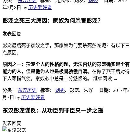
分类
：
东汉历史
标签
： 光武帝、刘发、
刘秀
日期
：
2017
年2月8日
by
历史爱好者
彭宠之死三大原因：家奴为何杀害彭宠？
发表回复
彭宠最后死于家奴之手，那家奴为何要杀死彭宠呢？有以下三
点原因。
原因之一：彭宠个人的性格问题，无法否认的彭宠确实是个有
能力的人，但是他为人也是极易骄傲自满。
在做了燕王后对待
下人颐指气使，家奴心中总是十分怨恨的。 继续阅读
→
分类
：
东汉历史
标签
：
刘秀
、彭宠、朱浮
日期
：
2017年2
月7日
by
历史爱好者
东汉彭宠谋反：从功臣到罪臣只一步之遥
发表回复