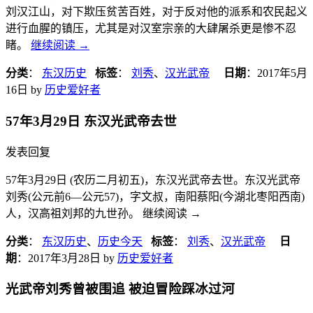
刘汉江山，对下欺压贫苦百姓，对于反对他的派系和农民起义
进行血腥的镇压，尤其是对汉室宗亲的大肆屠杀更是惨不忍
睹。
继续阅读
→
分类
：
东汉历史
标签
：
刘秀
、
汉光武帝
日期
：
2017年5月
16日
by
历史爱好者
57年3月29日 东汉光武帝去世
发表回复
57年3月29日 (农历二月初五)，东汉光武帝去世。东汉光武帝
刘秀(公元前6—公元57)，字文叔，南阳蔡阳(今湖北枣阳西南)
人，汉高祖刘邦的九世孙。 继续阅读
→
分类
：
东汉历史
、
历史今天
标签
：
刘秀
、
汉光武帝
日
期
：
2017年3月28日
by
历史爱好者
光武帝刘秀曾被围追 被迫冒险踩冰过河