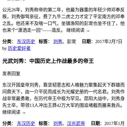
公元26年，刘秀称帝的第二年，他最为器重的年轻少帅邓奉反
叛，刘秀御驾亲征，费了九牛二虎之力才定了平定南方的邓奉
之乱。他还来不及喘一口气，坐镇渔阳的彭宠也坐不住了，他
也来个“潇洒走一回”——造反。 继续阅读
→
分类
：
东汉历史
标签
：
刘秀
、彭宠
日期
：
2017年2月7日
by
历史爱好者
光武刘秀：中国历史上作战最多的帝王
发表回复
东汉开国皇帝刘秀，靠坚韧意志和人格魅力聚集起天下群雄而
问鼎天下，由一介平民而成长为光耀史册的一代名君。刘秀作
战非常最勇敢，在历代帝王中极为罕见。昆阳大战中，刘秀身
先士卒，带领13人冲出王莽42万大军的围追堵截而搬来救兵。
继续阅读
→
分类
：
东汉历史
标签
：
刘秀
、
汉光武帝
日期
：
2017年1月