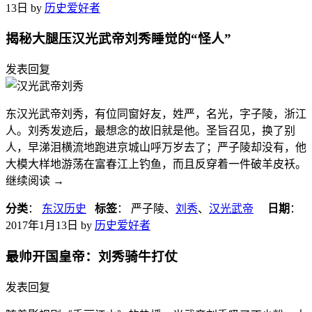
13日
by
历史爱好者
揭秘大腿压汉光武帝刘秀睡觉的“怪人”
发表回复
东汉光武帝刘秀，有位同窗好友，姓严，名光，字子陵，浙江
人。刘秀发迹后，最想念的故旧就是他。圣旨召见，换了别
人，早涕泪横流地跑进京城山呼万岁去了；严子陵却没有，他
大模大样地游荡在富春江上钓鱼，而且反穿着一件破羊皮袄。
继续阅读
→
分类
：
东汉历史
标签
： 严子陵、
刘秀
、
汉光武帝
日期
：
2017年1月13日
by
历史爱好者
最帅开国皇帝：刘秀骑牛打仗
发表回复