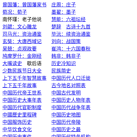
曾国藩：曾国藩家书
庄周：庄子
荀况：荀子
墨翟：墨子
南怀瑾：老子他说
慧能：六祖坛经
刘勰：文心雕龙
楚辞
古诗十九首
司马光：资治通鉴
毕沅：续资治通鉴
玄奘：大唐西域记
刘向：战国策
吴兢：贞观政要
崔鸿：十六国春秋
鸠摩罗什：金刚经
韩非：韩非子
大嘴读史
歇后语
历史冷知识
少数民族节日大全
民族简史
上下五千年智慧故事
中国历代人口迁徙
上下五千年故事
古今地名对照表
中国历代帝王世系
中国古代发明
中国历史大事年表
中国历史人物年表
中国历代官职制度
中国历代战争年表
中國歷史里程碑
中国历史地图
中国服饰历史
中国历代帝陵
中华饮食文化
中国历史之最
中国历史事件
中国历代特务机构