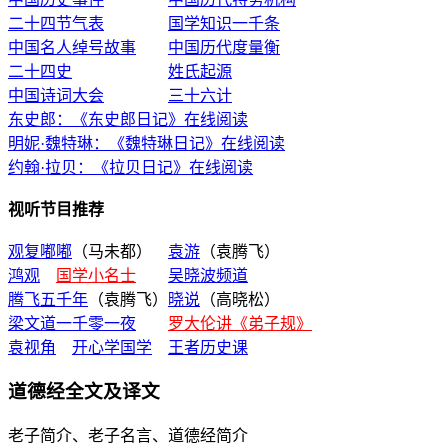
二十四节气表
国学知识一千条
中国名人绰号故事
中国历代度量衡
二十四史
姓氏起源
中国诗词大会
三十六计
东史郎：《东史郎日记》在线阅读
明妮·魏特琳：《魏特琳日记》在线阅读
约翰·拉贝：《拉贝日记》在线阅读
视听节目推荐
观复嘟嘟
（马未都）
袁游
（袁腾飞）
鸿观
国学小名士
吴晓波频道
腾飞五千年
（袁腾飞）
晓说
（高晓松）
梁文道一千零一夜
罗大伦讲《弟子规》
袁视角
开心学国学
王者历史课
道德经全文及译文
老子简介、老子名言、道德经简介