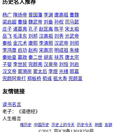
历史名人推荐
杨广
隋炀帝
曾国藩
李渊
唐高祖
曹魏
梁启超
曹操
魏武帝
刘备
孙权
司马懿
庄子
诸葛亮
孔子
赵匡胤
陈平
宋太祖
岳飞
毛泽东
刘邦
汉高祖
刘秀
光武帝
秦桧
金兀术
康熙
李清照
汉武帝
刘彻
李鸿章
启功
赵构
宋高宗
明成祖
朱棣
秦始皇
嬴政
秦二世
胡亥
扶苏
唐太宗
子婴
李世民
完颜亮
汉景帝
刘恒
刘启
汉文帝
窦漪房
窦太后
李煜
光绪
郭嘉
完颜阿骨打
郑板桥
荀彧
祖大寿
完颜亶
友情链接
读书名言
老子：《道德经》
人生格言
唯历史
中国历史
历史上的今天
历史今天
地图
友链
©2017 京ICP备13018250号