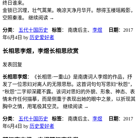
终日谁来。
金锁已沉埋，壮气蒿莱。晚凉天净月华开。想得玉楼瑶殿影，
空照秦淮。 继续阅读
→
分类
：
五代十国历史
标签
： 南唐后主、
李煜
日期
：
2017
年6月4日
by
历史爱好者
长相思李煜，李煜长相思欣赏
发表回复
长相思李煜
：《长相思·一重山》是南唐词人李煜的作品，抒
发了一位思妇对离人的无限思愁。这首词句句写思妇“秋怨”，
“秋怨”二字却深藏不露。该词对思妇的外貌、形象、神态、表
情未作任何描摹，而是侧重于表现出她的眼中之景，以折现其
胸中之情，用笔极其空灵。 继续阅读
→
分类
：
五代十国历史
标签
： 南唐后主、
李煜
日期
：
2017
年6月4日
by
历史爱好者