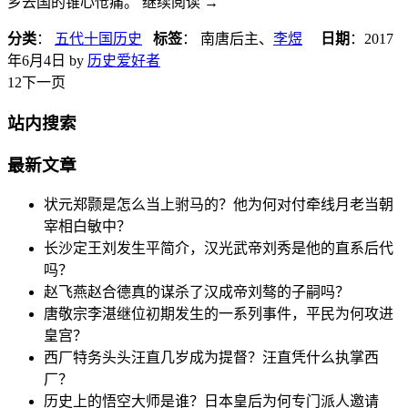
乡去国的锥心怆痛。 继续阅读
→
分类
：
五代十国历史
标签
： 南唐后主、
李煜
日期
：
2017
年6月4日
by
历史爱好者
1
2下一页
站内搜索
最新文章
状元郑颢是怎么当上驸马的？他为何对付牵线月老当朝
宰相白敏中？
长沙定王刘发生平简介，汉光武帝刘秀是他的直系后代
吗？
赵飞燕赵合德真的谋杀了汉成帝刘骜的子嗣吗？
唐敬宗李湛继位初期发生的一系列事件，平民为何攻进
皇宫？
西厂特务头头汪直几岁成为提督？汪直凭什么执掌西
厂？
历史上的悟空大师是谁？日本皇后为何专门派人邀请