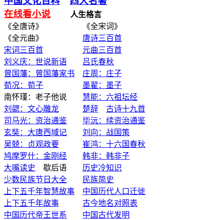
中国文化百科
四大名著
在线看小说
人生格言
《全唐诗》 《全宋词》
《全元曲》
唐诗三百首
宋词三百首
元曲三百首
刘义庆：世说新语
吕氏春秋
曾国藩：曾国藩家书
庄周：庄子
荀况：荀子
墨翟：墨子
南怀瑾：老子他说
慧能：六祖坛经
刘勰：文心雕龙
楚辞
古诗十九首
司马光：资治通鉴
毕沅：续资治通鉴
玄奘：大唐西域记
刘向：战国策
吴兢：贞观政要
崔鸿：十六国春秋
鸠摩罗什：金刚经
韩非：韩非子
大嘴读史
歇后语
历史冷知识
少数民族节日大全
民族简史
上下五千年智慧故事
中国历代人口迁徙
上下五千年故事
古今地名对照表
中国历代帝王世系
中国古代发明