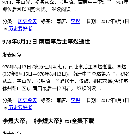
978)，宇重光，初名从嘉，号钟隐。南唐中主李璟子。961年
即位后常以国势为忧。 继续阅读
→
分类
：
历史今天
标签
： 南唐、
李煜
日期
：
2017年8月1日
by
历史爱好者
978年8月13日 南唐李后主李煜逝世
发表回复
978年8月13日 (农历七月初七)，南唐李后主李煜逝世。李煜
(937年8月15日―978年8月13日)，南唐中主李璟第六子，初名
从嘉，字重光，号钟隐、莲峰居士，汉族，祖籍彭城(今江苏
徐州铜山区)，南唐最后一位国君。 继续阅读
→
分类
：
历史今天
标签
： 南唐、
李煜
日期
：
2017年8月1日
by
历史爱好者
李煜大帝，《李煜大帝》txt全集下载
发表回复