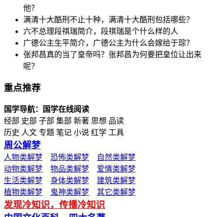
他？
满清十大酷刑不止十种，满清十大酷刑包括哪些？
六不总理段祺瑞简介，段祺瑞是个什么样的人
广德公主生平简介，广德公主为什么会嫁给于琮？
张邦昌真的当了皇帝吗？张邦昌为何要把皇位让出来
呢？
重点推荐
国学导航：国学在线阅读
经部 史部 子部 集部 新著 思想 品读
历史 人文 专题 笔记 小说 红学 工具
周公解梦
人物类解梦
恐怖类解梦
自然类解梦
动物类解梦
物品类解梦
爱情类解梦
生活类解梦
身体类解梦
建筑类解梦
植物类解梦
鬼神类解梦
其它类解梦
发现冷知识，传播冷知识