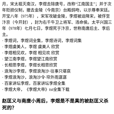
月，宋太祖灭南汉，李煜去除唐号，改称“江南国主”；并于次
年贬损仪制，撤去金陵（今南京）台殿鸱吻，以示尊奉宋廷。
开宝八年（975年），宋军攻破金陵，李煜被迫降宋，被俘至
汴京（今开封），封为右千牛卫上将军、违命侯。太平兴国三
年（978年）七月七日，李煜死于汴京，世称南唐后主、李后
主。
· 李煜词，李煜词全集，李煜诗词，李煜词集
· 李煜虞美人，李煜 虞美人 欣赏
· 李煜相见欢，李煜 相见欢 欣赏
· 望江南李煜，李煜望江南欣赏
· 长相思李煜，李煜长相思欣赏
· 浪淘沙李煜，李煜浪淘沙·往事只堪哀
· 李煜浪淘沙，浪淘沙令·帘外雨潺潺
· 百家讲坛李煜，百家讲坛李煜全集
· 李煜大帝，《李煜大帝》txt全集下载
赵匡义与南唐小周后，李煜是不是真的被赵匡义杀
死的？