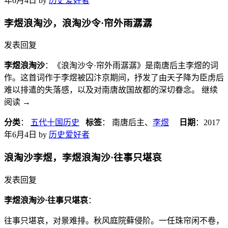
年6月4日
by
历史爱好者
李煜浪淘沙，浪淘沙令·帘外雨潺潺
发表回复
李煜浪淘沙
：《浪淘沙令·帘外雨潺潺》是南唐后主李煜的词
作。这首词作于李煜被囚汴京期间，抒发了由天子降为臣虏后
难以排遣的失落感，以及对南唐故国故都的深切眷念。 继续
阅读
→
分类
：
五代十国历史
标签
： 南唐后主、
李煜
日期
：
2017
年6月4日
by
历史爱好者
浪淘沙李煜，李煜浪淘沙·往事只堪哀
发表回复
李煜浪淘沙·往事只堪哀
：
往事只堪哀，对景难排。秋风庭院藓侵阶。一任珠帘闲不卷，