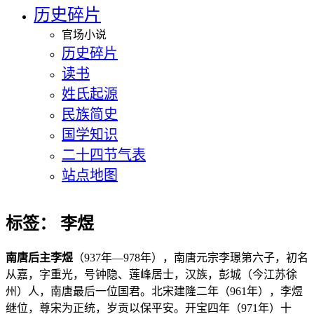
历史碎片
官场小说
历史碎片
读书
姓氏起源
民族简史
国学知识
二十四节气表
站点地图
标签：
李煜
南唐后主李煜
（937年―978年），南唐元宗李璟第六子，初名
从嘉，字重光，号钟隐、莲峰居士，汉族，彭城（今江苏徐
州）人，南唐最后一位国君。北宋建隆二年（961年），李煜
继位，尊宋为正统，岁贡以保平安。开宝四年（971年）十