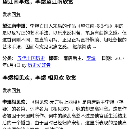
望江南李煜，李煜望江南欣赏
发表回复
望江南李煜
：李煜亡国入宋后的作品《望江南·多少恨》用的
是以反写正的艺术手法，以乐来反衬苦，笔意有曲婉之感。但
这首词则不同，是直笔明写、正见正写直抒胸臆、坦吐愁恨的
艺术手法，因而有愈见沉痛之感。 继续阅读
→
分类
：
五代十国历史
标签
： 南唐后主、
李煜
日期
：
2017
年6月4日
by
历史爱好者
李煜相见欢，李煜 相见欢 欣赏
发表回复
李煜相见欢
：《相见欢·无言独上西楼》是南唐后主李煜（存
疑）的名篇，词牌名为《相见欢》，咏的却是离别愁。这是作
者被囚于宋国时所作。词中的缭乱离愁不过是他宫廷生活结束
后的一个插曲，由于当时已经归降宋朝，这里所表现的是他离