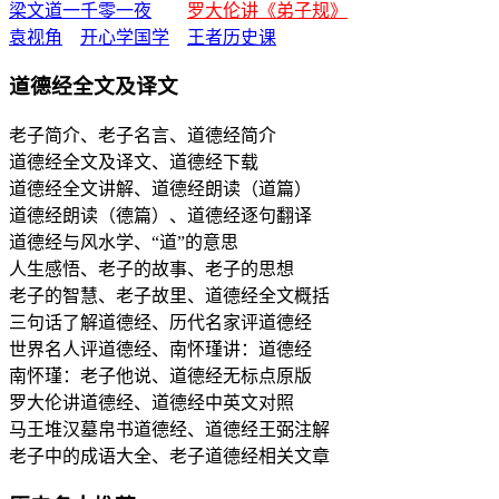
梁文道一千零一夜
罗大伦讲《弟子规》
袁视角
开心学国学
王者历史课
道德经全文及译文
老子简介、老子名言、道德经简介
道德经全文及译文、道德经下载
道德经全文讲解、道德经朗读（道篇）
道德经朗读（德篇）、道德经逐句翻译
道德经与风水学、“道”的意思
人生感悟、老子的故事、老子的思想
老子的智慧、老子故里、道德经全文概括
三句话了解道德经、历代名家评道德经
世界名人评道德经、南怀瑾讲：道德经
南怀瑾：老子他说、道德经无标点原版
罗大伦讲道德经、道德经中英文对照
马王堆汉墓帛书道德经、道德经王弼注解
老子中的成语大全、老子道德经相关文章