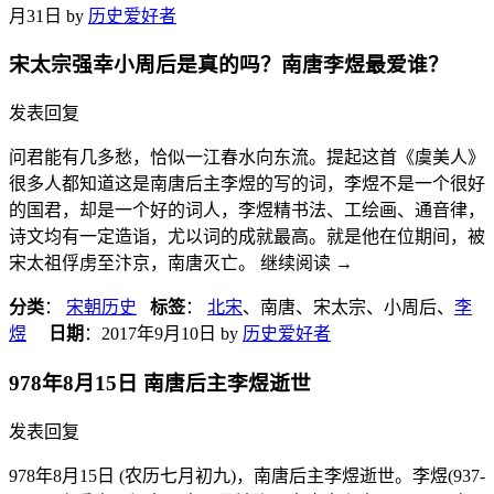
月31日
by
历史爱好者
宋太宗强幸小周后是真的吗？南唐李煜最爱谁？
发表回复
问君能有几多愁，恰似一江春水向东流。提起这首《虞美人》
很多人都知道这是南唐后主李煜的写的词，李煜不是一个很好
的国君，却是一个好的词人，李煜精书法、工绘画、通音律，
诗文均有一定造诣，尤以词的成就最高。就是他在位期间，被
宋太祖俘虏至汴京，南唐灭亡。 继续阅读
→
分类
：
宋朝历史
标签
：
北宋
、南唐、宋太宗、小周后、
李
煜
日期
：
2017年9月10日
by
历史爱好者
978年8月15日 南唐后主李煜逝世
发表回复
978年8月15日 (农历七月初九)，南唐后主李煜逝世。李煜(937-