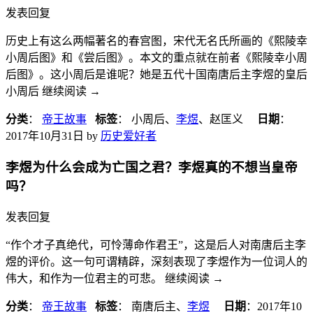
发表回复
历史上有这么两幅著名的春宫图，宋代无名氏所画的《熙陵幸
小周后图》和《尝后图》。本文的重点就在前者《熙陵幸小周
后图》。这小周后是谁呢？她是五代十国南唐后主李煜的皇后
小周后 继续阅读
→
分类
：
帝王故事
标签
： 小周后、
李煜
、赵匡义
日期
：
2017年10月31日
by
历史爱好者
李煜为什么会成为亡国之君？李煜真的不想当皇帝
吗？
发表回复
“作个才子真绝代，可怜薄命作君王”，这是后人对南唐后主李
煜的评价。这一句可谓精辟，深刻表现了李煜作为一位词人的
伟大，和作为一位君主的可悲。 继续阅读
→
分类
：
帝王故事
标签
： 南唐后主、
李煜
日期
：
2017年10