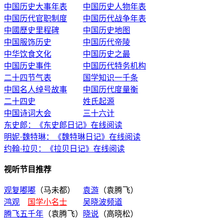
中国历史大事年表
中国历史人物年表
中国历代官职制度
中国历代战争年表
中國歷史里程碑
中国历史地图
中国服饰历史
中国历代帝陵
中华饮食文化
中国历史之最
中国历史事件
中国历代特务机构
二十四节气表
国学知识一千条
中国名人绰号故事
中国历代度量衡
二十四史
姓氏起源
中国诗词大会
三十六计
东史郎：《东史郎日记》在线阅读
明妮·魏特琳：《魏特琳日记》在线阅读
约翰·拉贝：《拉贝日记》在线阅读
视听节目推荐
观复嘟嘟
（马未都）
袁游
（袁腾飞）
鸿观
国学小名士
吴晓波频道
腾飞五千年
（袁腾飞）
晓说
（高晓松）