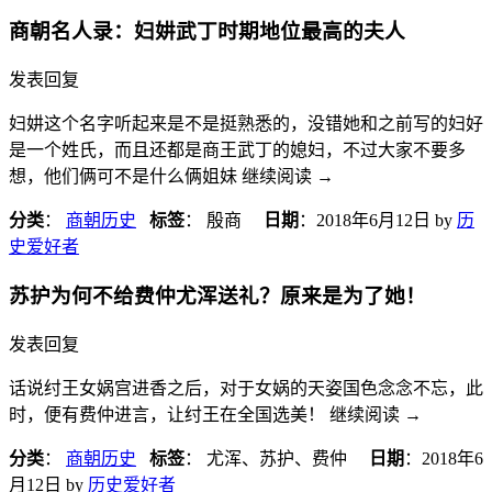
商朝名人录：妇妌​武丁​时期地位最高的夫人
发表回复
妇妌这个名字听起来是不是挺熟悉的，没错她和之前写的妇好
是一个姓氏，而且还都是商王武丁的媳妇，不过大家不要多
想，他们俩可不是什么俩姐妹 继续阅读
→
分类
：
商朝历史
标签
： 殷商
日期
：
2018年6月12日
by
历
史爱好者
苏护为何不给​费仲​尤浑送礼？原来是为了她！
发表回复
话说纣王女娲宫进香之后，对于女娲的天姿国色念念不忘，此
时，便有费仲进言，让纣王在全国选美！ 继续阅读
→
分类
：
商朝历史
标签
： 尤浑、苏护、费仲
日期
：
2018年6
月12日
by
历史爱好者