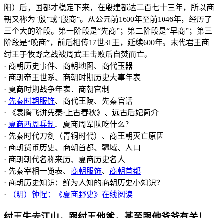
阳）后，国都才稳定下来，在殷建都达二百七十三年，所以商
朝又称为“殷”或“殷商”。从公元前1600年至前1046年，经历了
三个大的阶段。第一阶段是“先商”；第二阶段是“早商”；第三
阶段是“晚商”，前后相传17世31王，延续600年。末代君王商
纣王于牧野之战被周武王击败后自焚而亡。
· 商朝历史事件、商朝地图、商代玉器
· 商朝帝王世系、商朝时期历史大事年表
· 夏商时期战争年表、商朝官制
·
先秦时期服饰
、商代王陵、先秦官话
· 《袁腾飞讲先秦·上古春秋》、远古后妃简介
·
夏商西周兵制
、夏商周军队吃什么？
· 先秦时代刀剑（青铜时代）、商王朝灭亡原因
· 商朝货币历史、商朝首都、疆域、人口
· 商朝朝代名称来历、夏商历史名人
· 先秦宰相一览表、
商朝服饰
、
商朝首都
· 商朝历史知识：鲜为人知的商朝历史小知识？
·
（明）钟惺：《夏商野史》在线阅读
​纣王​失去江山，跟​纣王​他爹，甚至跟他爷爷有关！