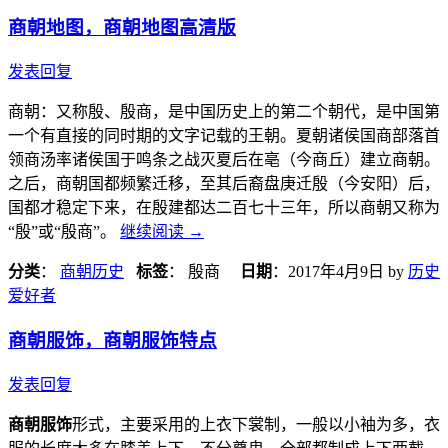
商朝地图，商朝地图高清版
发表回复
商朝：又称殷、殷商，是中国历史上的第二个朝代，是中国第
一个有直接的同时期的文字记载的王朝。夏朝诸侯国商部落首
领商汤率诸侯国于鸣条之战灭夏后在亳（今商丘）建立商朝。
之后，商朝国都频繁迁移，至其后裔盘庚迁殷（今安阳）后，
国都才稳定下来，在殷建都达二百七十三年，所以商朝又称为
“殷”或“殷商”。
继续阅读
→
分类
：
商朝历史
标签
： 殷商
日期
：
2017年4月9日
by
历史
爱好者
商朝服饰，商朝服饰特点
发表回复
商朝服饰
形式，主要采用的上衣下裳制，一般以小袖为多，衣