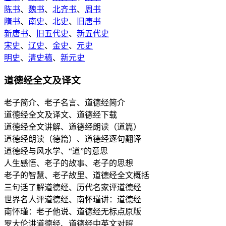
陈书
、
魏书
、
北齐书
、
周书
隋书
、
南史
、
北史
、
旧唐书
新唐书
、
旧五代史
、
新五代史
宋史
、
辽史
、
金史
、
元史
明史
、
清史稿
、
新元史
道德经全文及译文
老子简介、老子名言、道德经简介
道德经全文及译文、道德经下载
道德经全文讲解、道德经朗读（道篇）
道德经朗读（德篇）、道德经逐句翻译
道德经与风水学、“道”的意思
人生感悟、老子的故事、老子的思想
老子的智慧、老子故里、道德经全文概括
三句话了解道德经、历代名家评道德经
世界名人评道德经、南怀瑾讲：道德经
南怀瑾：老子他说、道德经无标点原版
罗大伦讲道德经、道德经中英文对照