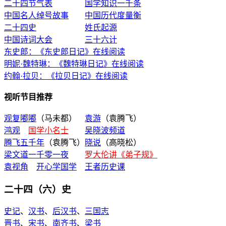
二十四节气表
国学知识一千条
中国名人绰号故事
中国历代度量衡
二十四史
姓氏起源
中国诗词大会
三十六计
东史郎：《东史郎日记》在线阅读
明妮·魏特琳：《魏特琳日记》在线阅读
约翰·拉贝：《拉贝日记》在线阅读
视听节目推荐
观复嘟嘟
（马未都）
袁游
（袁腾飞）
鸿观
国学小名士
吴晓波频道
腾飞五千年
（袁腾飞）
晓说
（高晓松）
梁文道一千零一夜
罗大伦讲《弟子规》
袁视角
开心学国学
王者历史课
二十四（六）史
史记
、
汉书
、
后汉书
、
三国志
晋书
、
宋书
、
南齐书
、
梁书