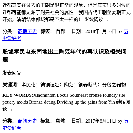
迁都其实在过去的王朝是很正常的现象，但是其实很多时候的
迁都可能都是源于封建社会的属性！我国古代王朝至夏朝正式
开始，清朝结束都城都是不太一样的！ 继续阅读
→
分类
：
商朝历史
标签
： 首都
日期
：
2018年1月16日
by
历
史爱好者
殷墟孝民屯东南地出土陶范年代的再认识及相关问
题
发表回复
关键词：
孝民屯；铸铜遗址；陶范；铜器断代；分殷之器物
KEY WORDS:
Xiaomintun Locus Southeast bronze foundry site
pottery molds Bronze dating Dividing up the gains from Yin 继续阅
读
→
分类
：
商朝历史
标签
： 殷墟
日期
：
2017年8月11日
by
历
史爱好者