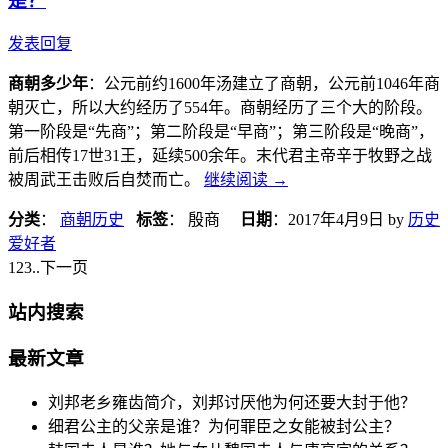
是？
发表回复
商朝多少年
：公元前约1600年汤建立了商朝，公元前1046年商
朝灭亡，所以大约经历了554年。商朝经历了三个大的阶段。
第一阶段是“先商”；第二阶段是“早商”；第三阶段是“晚商”，
前后相传17世31王，延续500余年。末代君主帝辛于牧野之战
被周武王击败后自焚而亡。
继续阅读
→
分类
：
商朝历史
标签
： 殷商
日期
：
2017年4月9日
by
历史
爱好者
1
23
..
下一页
站内搜索
最新文章
刘邦老乡雍齿简介，刘邦讨厌他为何还要大封于他？
细君公主的父亲是谁？为何罪臣之女能被封公主？