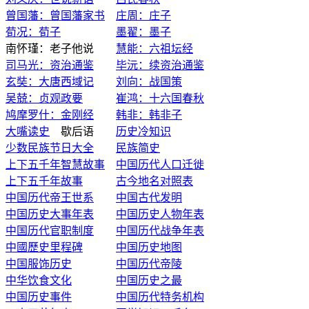
曾国藩：曾国藩家书
庄周：庄子
荀况：荀子
墨翟：墨子
南怀瑾：老子他说
慧能：六祖坛经
司马光：资治通鉴
毕沅：续资治通鉴
玄奘：大唐西域记
刘向：战国策
吴兢：贞观政要
崔鸿：十六国春秋
鸠摩罗什：金刚经
韩非：韩非子
大嘴读史
歇后语
历史冷知识
少数民族节日大全
民族简史
上下五千年智慧故事
中国历代人口迁徙
上下五千年故事
古今地名对照表
中国历代帝王世系
中国古代发明
中国历史大事年表
中国历史人物年表
中国历代官职制度
中国历代战争年表
中國歷史里程碑
中国历史地图
中国服饰历史
中国历代帝陵
中华饮食文化
中国历史之最
中国历史事件
中国历代特务机构