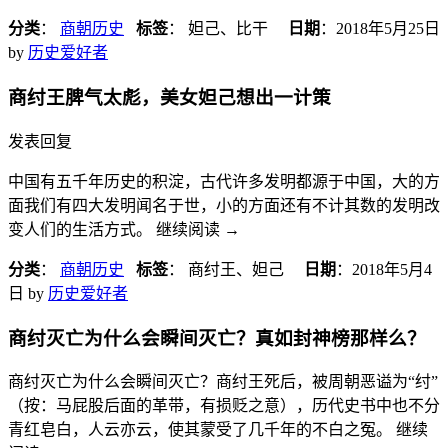
分类
：
商朝历史
标签
： 妲己、比干
日期
：
2018年5月25日
by
历史爱好者
商纣王脾气太彪，美女​妲己想出一计策
发表回复
中国有五千年历史的积淀，古代许多发明都源于中国，大的方
面我们有四大发明闻名于世，小的方面还有不计其数的发明改
变人们的生活方式。 继续阅读
→
分类
：
商朝历史
标签
： 商纣王、妲己
日期
：
2018年5月4
日
by
历史爱好者
商纣灭亡为什么会瞬间灭亡？真如封神榜那样么？
商纣灭亡为什么会瞬间灭亡？商纣王死后，被周朝恶谥为“纣”
（按：马屁股后面的革带，有损贬之意），历代史书中也不分
青红皂白，人云亦云，使其蒙受了几千年的不白之冤。 继续