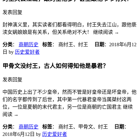
发表回复
封神演义里，其实读者们都看得明白，纣王失去江山，跟他亵
渎女娲娘娘是有关系，但关系绝对不大！ 继续阅读
→
分类
：
商朝历史
标签
： 商纣王、纣王
日期
：
2018年6月12
日
by
历史爱好者
甲骨文没​纣王​，古人如何得知他是暴君？
发表回复
中国历史上出了不少皇帝，然而不管是好皇帝还是坏皇帝，他
们的名字都传到了后世，其中第一代暴君皇帝当属桀纣这两
位，一位是夏朝的末代君主，另一位是商朝的亡国君主 继续
阅读
→
分类
：
商朝历史
标签
： 商纣王、甲骨文、纣王
日期
：
2018年6月12日
by
历史爱好者