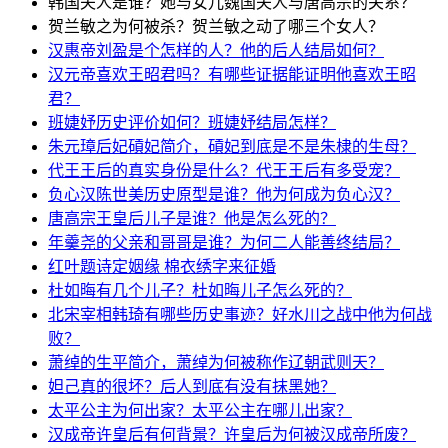
韩国夫人是谁？她与女儿魏国夫人与唐高宗的关系？
贺兰敏之为何被杀？贺兰敏之动了哪三个女人？
汉惠帝刘盈是个怎样的人？他的后人结局如何？
汉元帝喜欢王昭君吗？有哪些证据能证明他喜欢王昭
君？
班婕妤历史评价如何？班婕妤结局怎样？
朱元璋后妃碽妃简介，碽妃到底是不是朱棣的生母？
代王王后的真实身份是什么？代王王后有多受宠？
负心汉陈世美历史原型是谁？他为何成为负心汉？
唐高宗王皇后儿子是谁？他是怎么死的？
年羹尧的父亲和哥哥是谁？为何二人能善终结局？
红叶题诗定姻缘 棉衣绣字来征婚
杜如晦有几个儿子？杜如晦儿子怎么死的？
北宋宰相韩琦有哪些历史事迹？好水川之战中他为何战
败？
萧绰的生平简介，萧绰为何被称作辽朝武则天？
妲己真的很坏？后人到底有没有抹黑她？
太平公主为何出家？太平公主在哪儿出家？
汉成帝许皇后有何背景？许皇后为何被汉成帝所废？