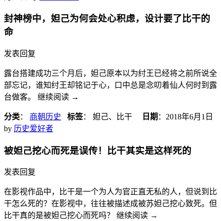
封神榜中，妲己为何会处心积虑，设计要了​比干​的
命
发表回复
露台搭建成功三个月后，妲己原本以为纣王已经将之前所说全
部忘记，谁知纣王却铭记于心，口中总是念叨着仙人何时到露
台做客。 继续阅读
→
分类
：
商朝历史
标签
： 妲己、比干
日期
：
2018年6月1日
by
历史爱好者
被妲己挖心而死是误传！​比干​其实是这样死的
发表回复
在影视作品中，比干是一个为人为官正直无私的人，但说到比
干怎么死的？在影视中，往往被描述成被苏妲己挖心致死。但
比干真的是被妲己挖心而死吗？ 继续阅读
→