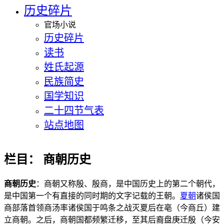
历史碎片
官场小说
历史碎片
读书
姓氏起源
民族简史
国学知识
二十四节气表
站点地图
栏目：
商朝历史
商朝历史
：商朝又称殷、殷商，是中国历史上的第二个朝代，
是中国第一个有直接的同时期的文字记载的王朝。
夏朝
诸侯国
商部落首领商汤率诸侯国于鸣条之战灭夏后在亳（今商丘）建
立商朝。之后，商朝国都频繁迁移，至其后裔盘庚迁殷（今安