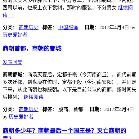
服的长度大多在膝盖上下，不分尊卑，全部都制成上下两截。
西周以前，也采上衣下裳制，那时的服装，不分男女
继续阅
读
→
分类
：
商朝历史
标签
：
中国服饰
日期
：
2017年4月9日
by
历史爱好者
商朝首都，商朝的都城
发表回复
商朝都城
：商汤灭夏后，定都于亳（今河南商丘）。商代前期
多次迁都，到盘庚在位时，定都于殷（今河南安阳），并固定
下来，从此商朝也称殷朝。以下是目前公认的商都，按时间先
后排列：
继续阅读
→
分类
：
商朝历史
标签
： 殷商、首都
日期
：
2017年4月9日
by
历史爱好者
商朝多少年？商朝最后一个国王是？灭亡商朝的