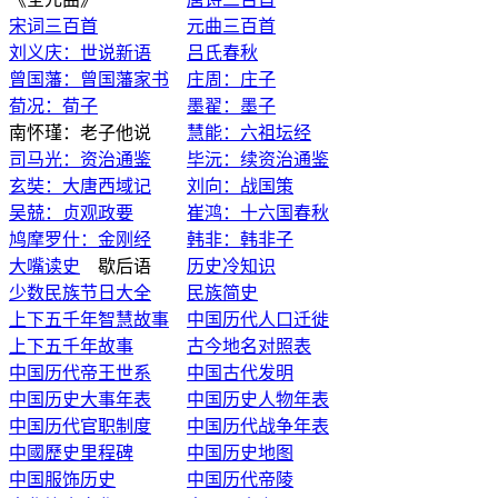
宋词三百首
元曲三百首
刘义庆：世说新语
吕氏春秋
曾国藩：曾国藩家书
庄周：庄子
荀况：荀子
墨翟：墨子
南怀瑾：老子他说
慧能：六祖坛经
司马光：资治通鉴
毕沅：续资治通鉴
玄奘：大唐西域记
刘向：战国策
吴兢：贞观政要
崔鸿：十六国春秋
鸠摩罗什：金刚经
韩非：韩非子
大嘴读史
歇后语
历史冷知识
少数民族节日大全
民族简史
上下五千年智慧故事
中国历代人口迁徙
上下五千年故事
古今地名对照表
中国历代帝王世系
中国古代发明
中国历史大事年表
中国历史人物年表
中国历代官职制度
中国历代战争年表
中國歷史里程碑
中国历史地图
中国服饰历史
中国历代帝陵