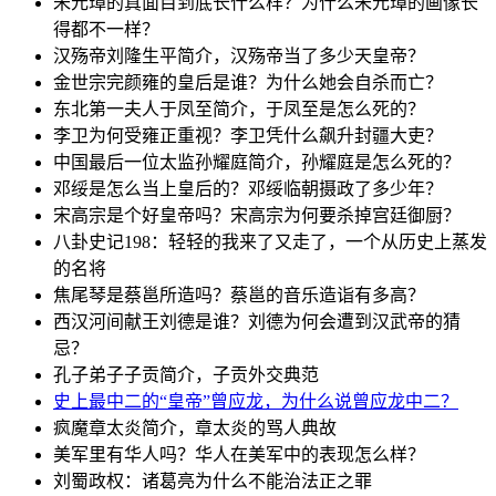
朱元璋的真面目到底长什么样？为什么朱元璋的画像长
得都不一样？
汉殇帝刘隆生平简介，汉殇帝当了多少天皇帝？
金世宗完颜雍的皇后是谁？为什么她会自杀而亡？
东北第一夫人于凤至简介，于凤至是怎么死的？
李卫为何受雍正重视？李卫凭什么飙升封疆大吏？
中国最后一位太监孙耀庭简介，孙耀庭是怎么死的？
邓绥是怎么当上皇后的？邓绥临朝摄政了多少年？
宋高宗是个好皇帝吗？宋高宗为何要杀掉宫廷御厨？
八卦史记198：轻轻的我来了又走了，一个从历史上蒸发
的名将
焦尾琴是蔡邕所造吗？蔡邕的音乐造诣有多高？
西汉河间献王刘德是谁？刘德为何会遭到汉武帝的猜
忌？
孔子弟子子贡简介，子贡外交典范
史上最中二的“皇帝”曾应龙，为什么说曾应龙中二？
疯魔章太炎简介，章太炎的骂人典故
美军里有华人吗？华人在美军中的表现怎么样？
刘蜀政权：诸葛亮为什么不能治法正之罪