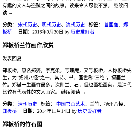
有趣的文人与盗贼之间的故事，读来令人忍俊不禁。 继续阅
读
→
分类
：
宋朝历史
、
明朝历史
、
清朝历史
标签
：
曾国藩
、
郑
板桥
日期
：
2016年9月30日
by
历史爱好者
郑板桥兰竹画作欣赏
发表回复
郑板桥，原名郑燮，字克柔，号理庵，又号板桥，人称板桥先
生，为“扬州八怪”之一，其诗、书、画世称“三绝”，擅画兰
竹。郑燮一生画竹最多，次则兰、石，但也画松画菊，是清代
比较有代表性的文人画家。 继续阅读
→
分类
：
清朝历史
标签
：
中国书画艺术
、兰竹、扬州八怪、
郑板桥
日期
：
2014年11月14日
by
历史爱好者
郑板桥的竹石图