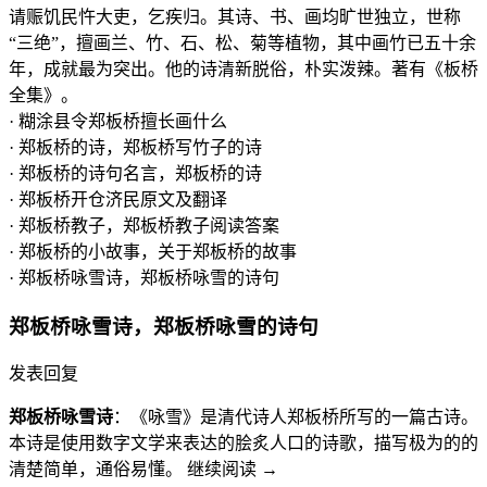
请赈饥民忤大吏，乞疾归。其诗、书、画均旷世独立，世称
“三绝”，擅画兰、竹、石、松、菊等植物，其中画竹已五十余
年，成就最为突出。他的诗清新脱俗，朴实泼辣。著有《板桥
全集》。
· 糊涂县令郑板桥擅长画什么
· 郑板桥的诗，郑板桥写竹子的诗
· 郑板桥的诗句名言，郑板桥的诗
· 郑板桥开仓济民原文及翻译
· 郑板桥教子，郑板桥教子阅读答案
· 郑板桥的小故事，关于郑板桥的故事
· 郑板桥咏雪诗，郑板桥咏雪的诗句
郑板桥咏雪诗，郑板桥咏雪的诗句
发表回复
郑板桥咏雪诗
：《咏雪》是清代诗人郑板桥所写的一篇古诗。
本诗是使用数字文学来表达的脍炙人口的诗歌，描写极为的的
清楚简单，通俗易懂。 继续阅读
→