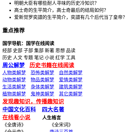
明朝大臣有哪些耐人寻味的历史冷知识？
高士奇的生平简介，高士奇最后的结局如何？
爱新觉罗奕譞的生平简介，奕譞有几个后代当了皇帝？
重点推荐
国学导航：国学在线阅读
经部 史部 子部 集部 新著 思想 品读
历史 人文 专题 笔记 小说 红学 工具
周公解梦
历史书籍在线阅读
人物类解梦
恐怖类解梦
自然类解梦
动物类解梦
物品类解梦
爱情类解梦
生活类解梦
身体类解梦
建筑类解梦
植物类解梦
鬼神类解梦
其它类解梦
发现趣知识，传播趣知识
中国文化百科
四大名著
在线看小说
人生格言
《全唐诗》 《全宋词》
《全元曲》
唐诗三百首