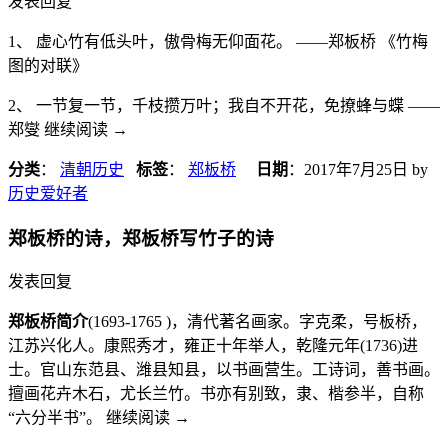
发表回复
1、 虚心竹有低头叶，傲骨梅无仰面花。 ——郑板桥 《竹梅
图的对联》
2、 一节复一节，千枝攒万叶；我自不开花，免撩蜂与蝶 ——
郑燮 继续阅读
→
分类
：
清朝历史
标签
：
郑板桥
日期
：
2017年7月25日
by
历史爱好者
郑板桥的诗，郑板桥写竹子的诗
发表回复
郑板桥简介
(1693-1765 )，清代著名画家。字克柔，号板桥，
江苏兴化人。康熙秀才，雍正十年举人，乾隆元年(1736)进
士。官山东范县、潍县知县，以书画营生。工诗词，善书画。
擅画花卉木石，尤长兰竹。书亦有别致，隶、楷参半，自称
“六分半书”。 继续阅读
→