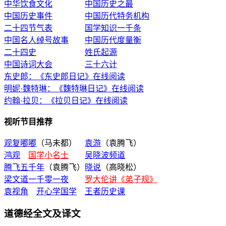
中华饮食文化
中国历史之最
中国历史事件
中国历代特务机构
二十四节气表
国学知识一千条
中国名人绰号故事
中国历代度量衡
二十四史
姓氏起源
中国诗词大会
三十六计
东史郎：《东史郎日记》在线阅读
明妮·魏特琳：《魏特琳日记》在线阅读
约翰·拉贝：《拉贝日记》在线阅读
视听节目推荐
观复嘟嘟
（马未都）
袁游
（袁腾飞）
鸿观
国学小名士
吴晓波频道
腾飞五千年
（袁腾飞）
晓说
（高晓松）
梁文道一千零一夜
罗大伦讲《弟子规》
袁视角
开心学国学
王者历史课
道德经全文及译文