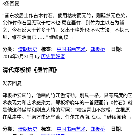
3条回复
“昔东坡居士作古木竹石，使用枯树而无竹，则黯然无色矣，
余作竹作石固无取于枯木也;意在画竹，则竹为主以石为辅
之，今石反大于竹多于竹，又出于格外也;不泥古法，不执己
见，维在活而已……” 继续阅读
→
分类
：
清朝历史
标签
：
中国书画艺术
、
郑板桥
日期
：
2014年5月31日
by
历史爱好者
清代郑板桥《墨竹图》
发表回复
郑板桥爱画竹，他画的竹兀傲清劲，别具一格，具有高度的艺
术表现力和艺术感染力。郑板桥晚年的一首题画诗《竹石》就
是他这种傲岸和刚直人格的写照：“咬定青山不放松，立根原
在乱崖中。千磨万击还坚劲，任尔东西南北风。” 继续阅读
→
分类
：
清朝历史
标签
：
中国书画艺术
、
郑板桥
日期
：