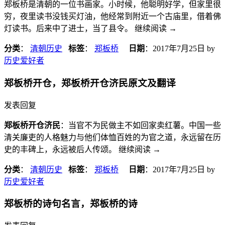
郑板桥是清朝的一位书画家。小时候，他聪明好学，但家里很
穷，夜里读书没钱买灯油，他经常到附近一个古庙里，借着佛
灯读书。后来中了进士，当了县令。 继续阅读
→
分类
：
清朝历史
标签
：
郑板桥
日期
：
2017年7月25日
by
历史爱好者
郑板桥开仓，郑板桥开仓济民原文及翻译
发表回复
郑板桥开仓济民
：当官不为民做主不如回家卖红薯。中国一些
清关廉吏的人格魅力与他们体恤百姓的为官之道，永远留在历
史的丰碑上，永远被后人传颂。 继续阅读
→
分类
：
清朝历史
标签
：
郑板桥
日期
：
2017年7月25日
by
历史爱好者
郑板桥的诗句名言，郑板桥的诗