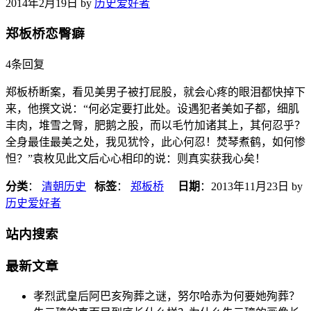
2014年2月19日
by
历史爱好者
郑板桥恋臀癖
4条回复
郑板桥断案，看见美男子被打屁股，就会心疼的眼泪都快掉下
来，他撰文说：“何必定要打此处。设遇犯者美如子都，细肌
丰肉，堆雪之臀，肥鹅之股，而以毛竹加诸其上，其何忍乎？
全身最佳最美之处，我见犹怜，此心何忍！焚琴煮鹤，如何惨
怛？”袁枚见此文后心心相印的说：则真实获我心矣！
分类
：
清朝历史
标签
：
郑板桥
日期
：
2013年11月23日
by
历史爱好者
站内搜索
最新文章
孝烈武皇后阿巴亥殉葬之谜，努尔哈赤为何要她殉葬？