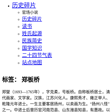
历史碎片
官场小说
历史碎片
读书
姓氏起源
民族简史
国学知识
二十四节气表
站点地图
标签：
郑板桥
郑燮（1693—1765年），字克柔，号板桥。自称板桥居士，清
代画家、文学家。汉族，江苏兴化人。康熙秀才、雍正举人、
乾隆元年进士。一生主要客居扬州，以卖画为生。“扬州八怪”
之一。中进士后曾历官河南范县、山东潍县知县，有惠政。以