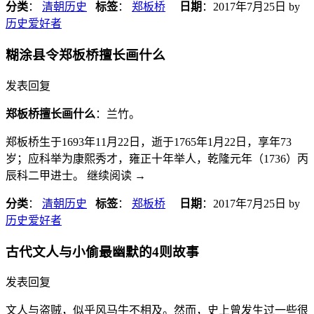
分类
：
清朝历史
标签
：
郑板桥
日期
：
2017年7月25日
by
历史爱好者
糊涂县令郑板桥擅长画什么
发表回复
郑板桥擅长画什么
：兰竹。
郑板桥生于1693年11月22日，逝于1765年1月22日，享年73
岁；应科举为康熙秀才，雍正十年举人，乾隆元年（1736）丙
辰科二甲进士。 继续阅读
→
分类
：
清朝历史
标签
：
郑板桥
日期
：
2017年7月25日
by
历史爱好者
古代文人与小偷最幽默的4则故事
发表回复
文人与盗贼，似乎风马牛不相及。然而，史上曾发生过一些很