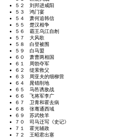
５２ 刘邦进咸阳
５３ 鸿门宴
５４ 萧何追韩信
５５ 楚汉相争
５６ 霸王乌江自刎
５７ 大风歌
５８ 白登被围
５９ 白马盟
６０ 萧曹两相国
６１ 周勃夺军
６２ 缇萦救父
６３ 周亚夫的细柳营
６４ 晁错削地
６５ 马邑诱敌战
６６ 飞将军李广
６７ 卫青和霍去病
６８ 张骞通西域
６９ 苏武牧羊
７０ 司马迁写《史记》
７１ 霍光辅政
７２ 王昭君出塞