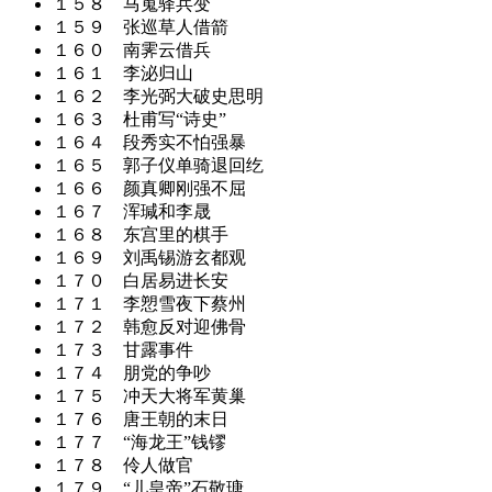
１５８ 马嵬驿兵变
１５９ 张巡草人借箭
１６０ 南霁云借兵
１６１ 李泌归山
１６２ 李光弼大破史思明
１６３ 杜甫写“诗史”
１６４ 段秀实不怕强暴
１６５ 郭子仪单骑退回纥
１６６ 颜真卿刚强不屈
１６７ 浑瑊和李晟
１６８ 东宫里的棋手
１６９ 刘禹锡游玄都观
１７０ 白居易进长安
１７１ 李愬雪夜下蔡州
１７２ 韩愈反对迎佛骨
１７３ 甘露事件
１７４ 朋党的争吵
１７５ 冲天大将军黄巢
１７６ 唐王朝的末日
１７７ “海龙王”钱镠
１７８ 伶人做官
１７９ “儿皇帝”石敬瑭