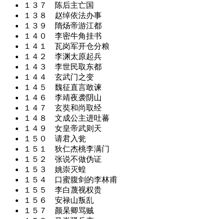
１３７ 陈后主亡国
１３８ 赵绰依法办事
１３９ 隋炀帝游江都
１４０ 李密牛角挂书
１４１ 瓦岗军开仓分粮
１４２ 李渊太原起兵
１４３ 李世民取东都
１４４ 玄武门之变
１４５ 魏征直言敢谏
１４６ 李靖夜袭阴山
１４７ 玄奘和尚取经
１４８ 文成公主进吐蕃
１４９ 女皇帝武则天
１５０ 请君入瓮
１５１ 狄仁杰桃李满门
１５２ 张说不做伪证
１５３ 姚崇灭蝗
１５４ 口蜜腹剑的李林甫
１５５ 李白蔑视权贵
１５６ 安禄山叛乱
１５７ 颜杲卿骂贼