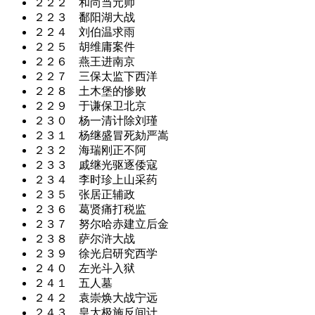
２２２ 和尚当元帅
２２３ 鄱阳湖大战
２２４ 刘伯温求雨
２２５ 胡维庸案件
２２６ 燕王进南京
２２７ 三保太监下西洋
２２８ 土木堡的惨败
２２９ 于谦保卫北京
２３０ 杨一清计除刘瑾
２３１ 杨继盛冒死劾严嵩
２３２ 海瑞刚正不阿
２３３ 戚继光驱逐倭寇
２３４ 李时珍上山采药
２３５ 张居正辅政
２３６ 葛贤痛打税监
２３７ 努尔哈赤建立后金
２３８ 萨尔浒大战
２３９ 徐光启研究西学
２４０ 左光斗入狱
２４１ 五人墓
２４２ 袁崇焕大战宁远
２４３ 皇太极施反间计