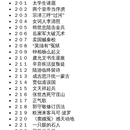
２０１ 太学生请愿
２０２ 两个皇帝当俘虏
２０３ 宗泽三呼“过河”
２０４ 女词人李清照
２０５ 韩世忠阻击金兵
２０６ 岳家军大破兀术
２０７ 卖国贼秦桧
２０８ “莫须有”冤狱
２０９ 钟相杨么起义
２１０ 虞允文书生退敌
２１１ 辛弃疾活捉叛徒
２１２ 陆游临终留诗
２１３ 成吉思汗统一蒙古
２１４ 贾似道误国
２１５ 文天祥起兵
２１６ 张世杰死守厓山
２１７ 正气歌
２１８ 郭守敬修订历法
２１９ 欧洲来客马可·波罗
２２０ 《窦娥冤》感天动地
２２１ 一只眼的石人