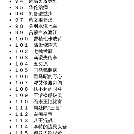
９４ 周瑜火攻赤壁
９５ 华佗治病
９６ 刘备进益州
９７ 蔡文姬归汉
９８ 关羽水淹七军
９９ 吕蒙白衣渡江
１００ 曹植七步成诗
１０１ 陆逊烧连营
１０２ 七擒孟获
１０３ 马谡失街亭
１０４ 五丈原
１０５ 司马懿装病
１０６ 司马昭的野心
１０７ 邓艾偷渡剑阁
１０８ 扶不起的阿斗
１０９ 王濬楼船破吴
１１０ 石崇王恺比富
１１１ 周处除“三害”
１１２ 白痴皇帝
１１３ 八王混战
１１４ 李特的流民大营
１１５ 匈奴人称汉帝