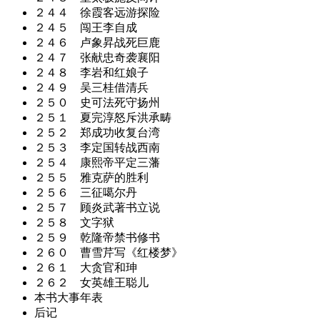
２４４ 徐霞客远游探险
２４５ 闯王李自成
２４６ 卢象昇战死巨鹿
２４７ 张献忠奇袭襄阳
２４８ 李岩和红娘子
２４９ 吴三桂借清兵
２５０ 史可法死守扬州
２５１ 夏完淳怒斥洪承畴
２５２ 郑成功收复台湾
２５３ 李定国转战西南
２５４ 康熙帝平定三藩
２５５ 雅克萨的胜利
２５６ 三征噶尔丹
２５７ 顾炎武著书立说
２５８ 文字狱
２５９ 乾隆帝禁书修书
２６０ 曹雪芹写《红楼梦》
２６１ 大贪官和珅
２６２ 女英雄王聪儿
本书大事年表
后记