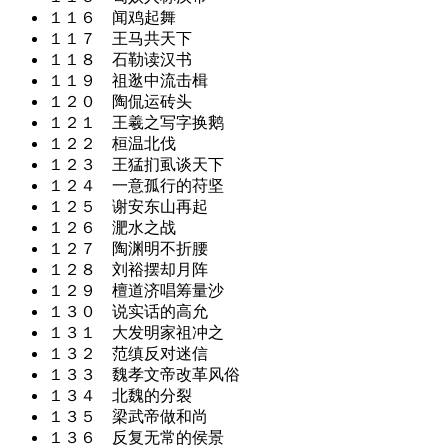
１１６ 闻鸡起舞
１１７ 王马共天下
１１８ 石勒读汉书
１１９ 祖逖中流击楫
１２０ 陶侃运砖头
１２１ 王羲之写字换鹅
１２２ 桓温北伐
１２３ 王猛扪虱谈天下
１２４ 一意孤行的苻坚
１２５ 谢安东山再起
１２６ 淝水之战
１２７ 陶渊明不折腰
１２８ 刘裕摆却月阵
１２９ 檀道济唱筹量沙
１３０ 说实话的高允
１３１ 大发明家祖冲之
１３２ 范缜反对迷信
１３３ 魏孝文帝改革风俗
１３４ 北魏的分裂
１３５ 梁武帝做和尚
１３６ 反复无常的侯景