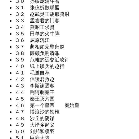
３０ 孙膑庞涓斗智
３１ 张仪拆散联盟
３２ 赵武灵王胡服骑射
３３ 孟尝君的门客
３４ 燕昭王求贤
３５ 田单的火牛阵
３６ 屈原沉江
３７ 蔺相如完璧归赵
３８ 廉颇负荆请罪
３９ 范雎的远交近攻计
４０ 纸上谈兵的赵括
４１ 毛遂自荐
４２ 信陵君救赵
４３ 李斯谏逐客
４４ 荆轲刺秦王
４５ 秦王灭六国
４６ 第一个皇帝——秦始皇
４７ 博浪沙的铁椎
４８ 沙丘的阴谋
４９ 大泽乡起义
５０ 刘邦和项羽
５１ 巨鹿大战