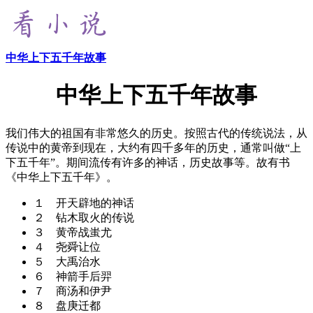
中华上下五千年故事
中华上下五千年故事
我们伟大的祖国有非常悠久的历史。按照古代的传统说法，从
传说中的黄帝到现在，大约有四千多年的历史，通常叫做“上
下五千年”。期间流传有许多的神话，历史故事等。故有书
《中华上下五千年》。
１ 开天辟地的神话
２ 钻木取火的传说
３ 黄帝战蚩尤
４ 尧舜让位
５ 大禹治水
６ 神箭手后羿
７ 商汤和伊尹
８ 盘庚迁都