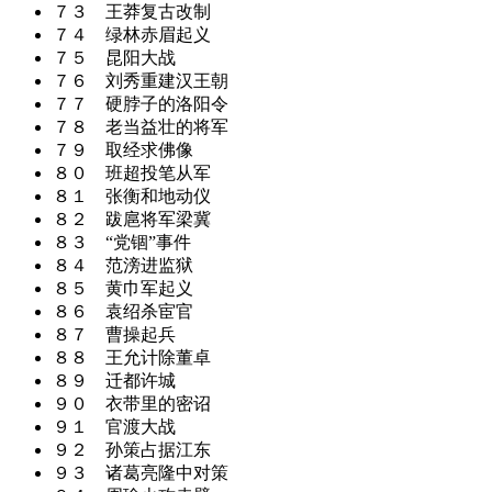
７３ 王莽复古改制
７４ 绿林赤眉起义
７５ 昆阳大战
７６ 刘秀重建汉王朝
７７ 硬脖子的洛阳令
７８ 老当益壮的将军
７９ 取经求佛像
８０ 班超投笔从军
８１ 张衡和地动仪
８２ 跋扈将军梁冀
８３ “党锢”事件
８４ 范滂进监狱
８５ 黄巾军起义
８６ 袁绍杀宦官
８７ 曹操起兵
８８ 王允计除董卓
８９ 迁都许城
９０ 衣带里的密诏
９１ 官渡大战
９２ 孙策占据江东
９３ 诸葛亮隆中对策