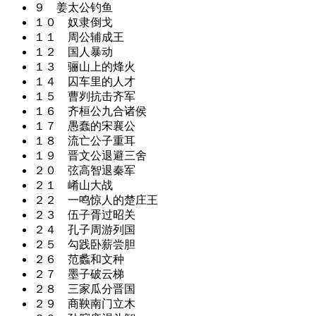
９ 姜太公钓鱼
１０ 奴隶倒戈
１１ 周公辅成王
１２ 国人暴动
１３ 骊山上的烽火
１４ 囚车里的人才
１５ 曹刿抗击齐军
１６ 齐桓公九合诸侯
１７ 愚蠢的宋襄公
１８ 流亡公子重耳
１９ 晋文公退避三舍
２０ 弦高智退秦军
２１ 崤山大战
２２ 一鸣惊人的楚庄王
２３ 伍子胥过昭关
２４ 孔子周游列国
２５ 勾践卧薪尝胆
２６ 范蠡和文种
２７ 墨子破云梯
２８ 三家瓜分晋国
２９ 商鞅南门立木