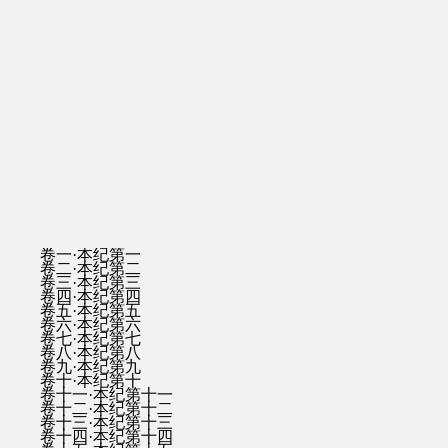
卷一·本纪第一
卷二·本纪第二
卷三·本纪第三
卷四·本纪第四
卷五·本纪第五
卷六·本纪第六
卷七·本纪第七
卷八·本纪第八
卷九·本纪第九
卷十·本纪第十
卷十一·本纪第十一
卷十二·本纪第十二
卷十三·本纪第十三
卷十四·本纪第十四