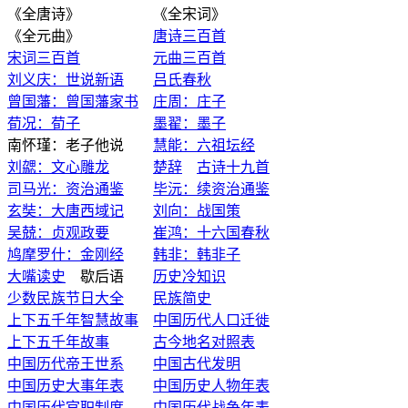
《全唐诗》 《全宋词》
《全元曲》
唐诗三百首
宋词三百首
元曲三百首
刘义庆：世说新语
吕氏春秋
曾国藩：曾国藩家书
庄周：庄子
荀况：荀子
墨翟：墨子
南怀瑾：老子他说
慧能：六祖坛经
刘勰：文心雕龙
楚辞
古诗十九首
司马光：资治通鉴
毕沅：续资治通鉴
玄奘：大唐西域记
刘向：战国策
吴兢：贞观政要
崔鸿：十六国春秋
鸠摩罗什：金刚经
韩非：韩非子
大嘴读史
歇后语
历史冷知识
少数民族节日大全
民族简史
上下五千年智慧故事
中国历代人口迁徙
上下五千年故事
古今地名对照表
中国历代帝王世系
中国古代发明
中国历史大事年表
中国历史人物年表
中国历代官职制度
中国历代战争年表