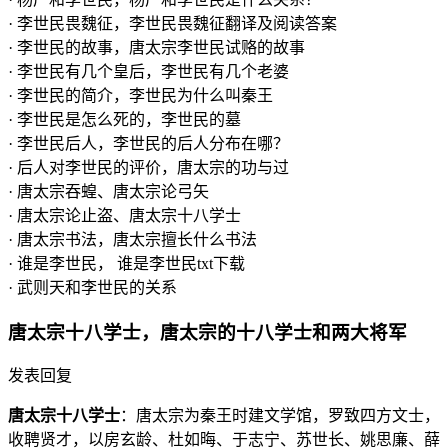
· 李世民畏魏征，李世民畏魏征翻译及阅读答案
· 李世民的故事，唐太宗李世民试赂的故事
· 李世民有几个皇后，李世民有几个老婆
· 李世民的简介，李世民为什么叫秦王
· 李世民是怎么死的，李世民的墓
· 李世民后人，李世民的后人分布在哪？
· 后人对李世民的评价，唐太宗的功与过
· 唐太宗吞蝗、唐太宗论弓矢
· 唐太宗论止盗、唐太宗十八学士
· 唐太宗书法，唐太宗擅长什么书法
· 谁是李世民， 谁是李世民txt下载
· 武则天和李世民的关系
唐太宗十八学士，唐太宗的十八学士和两大将军
发表回复
唐太宗十八学士
：唐太宗为秦王时建文学馆，罗致四方文士，
收聘贤才，以房玄龄、杜如晦、于志宁、苏世长、姚思廉、薛