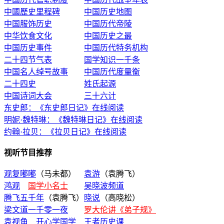
中國歷史里程碑
中国历史地图
中国服饰历史
中国历代帝陵
中华饮食文化
中国历史之最
中国历史事件
中国历代特务机构
二十四节气表
国学知识一千条
中国名人绰号故事
中国历代度量衡
二十四史
姓氏起源
中国诗词大会
三十六计
东史郎：《东史郎日记》在线阅读
明妮·魏特琳：《魏特琳日记》在线阅读
约翰·拉贝：《拉贝日记》在线阅读
视听节目推荐
观复嘟嘟
（马未都）
袁游
（袁腾飞）
鸿观
国学小名士
吴晓波频道
腾飞五千年
（袁腾飞）
晓说
（高晓松）
梁文道一千零一夜
罗大伦讲《弟子规》
袁视角
开心学国学
王者历史课