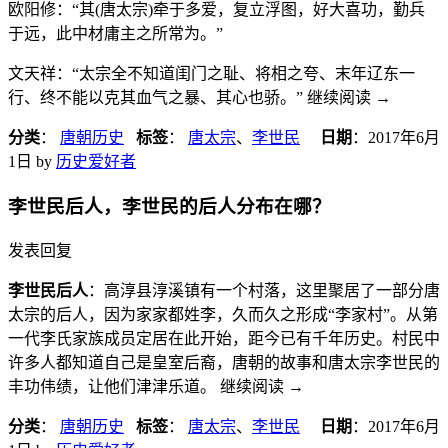
欧阳修：“其(唐太宗)牵于多爱，复立浮图，好大喜功，勤兵
于远，此中材庸主之所常为。”
文天祥：“太宗全不知道闺门之耻、将相之夸、末年辽东一
行、终不能以克其血气之暴、其心也骄。” 继续阅读
→
分类
：
唐朝历史
标签
：
唐太宗
、
李世民
日期
：
2017年6月
1日
by
历史爱好者
李世民后人，李世民的后人分布在哪？
发表回复
李世民后人
：高淳县淳溪镇有一个村落，这里聚居了一部分唐
太宗的后人，因为家家都姓李，久而久之形成“李家村”。从第
一代李氏家族成员定居在此开始，距今已有千年历史。村民中
许多人都知道自己是皇室后裔，唐朝的故事和唐太宗李世民的
丰功伟绩，让他们津津乐道。 继续阅读
→
分类
：
唐朝历史
标签
：
唐太宗
、
李世民
日期
：
2017年6月