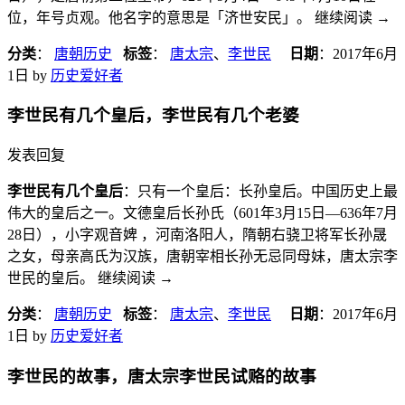
位，年号贞观。他名字的意思是「济世安民」。 继续阅读
→
分类
：
唐朝历史
标签
：
唐太宗
、
李世民
日期
：
2017年6月
1日
by
历史爱好者
李世民有几个皇后，李世民有几个老婆
发表回复
李世民有几个皇后
：只有一个皇后：长孙皇后。中国历史上最
伟大的皇后之一。文德皇后长孙氏（601年3月15日—636年7月
28日），小字观音婢 ，河南洛阳人，隋朝右骁卫将军长孙晟
之女，母亲高氏为汉族，唐朝宰相长孙无忌同母妹，唐太宗李
世民的皇后。 继续阅读
→
分类
：
唐朝历史
标签
：
唐太宗
、
李世民
日期
：
2017年6月
1日
by
历史爱好者
李世民的故事，唐太宗李世民试赂的故事