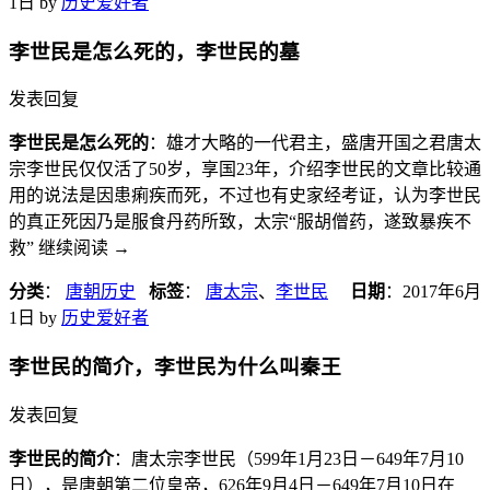
1日
by
历史爱好者
李世民是怎么死的，李世民的墓
发表回复
李世民是怎么死的
：雄才大略的一代君主，盛唐开国之君唐太
宗李世民仅仅活了50岁，享国23年，介绍李世民的文章比较通
用的说法是因患痢疾而死，不过也有史家经考证，认为李世民
的真正死因乃是服食丹药所致，太宗“服胡僧药，遂致暴疾不
救” 继续阅读
→
分类
：
唐朝历史
标签
：
唐太宗
、
李世民
日期
：
2017年6月
1日
by
历史爱好者
李世民的简介，李世民为什么叫秦王
发表回复
李世民的简介
：唐太宗李世民（599年1月23日－649年7月10
日），是唐朝第二位皇帝，626年9月4日－649年7月10日在