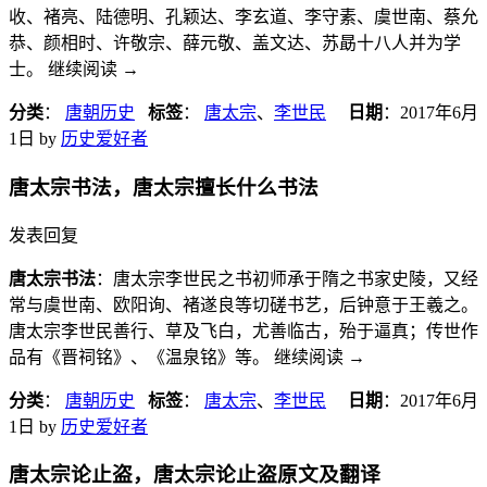
收、褚亮、陆德明、孔颖达、李玄道、李守素、虞世南、蔡允
恭、颜相时、许敬宗、薛元敬、盖文达、苏勗十八人并为学
士。 继续阅读
→
分类
：
唐朝历史
标签
：
唐太宗
、
李世民
日期
：
2017年6月
1日
by
历史爱好者
唐太宗书法，唐太宗擅长什么书法
发表回复
唐太宗书法
：唐太宗李世民之书初师承于隋之书家史陵，又经
常与虞世南、欧阳询、褚遂良等切磋书艺，后钟意于王羲之。
唐太宗李世民善行、草及飞白，尤善临古，殆于逼真；传世作
品有《晋祠铭》、《温泉铭》等。 继续阅读
→
分类
：
唐朝历史
标签
：
唐太宗
、
李世民
日期
：
2017年6月
1日
by
历史爱好者
唐太宗论止盗，唐太宗论止盗原文及翻译