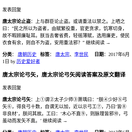
发表回复
唐太宗论止盗
：上与群臣论止盗。或请重法以禁之。上哂之
曰：”民之所以为盗者，由赋繁役重，官吏贪求，饥寒切身，
故不暇顾廉耻耳。朕当去奢省费，轻徭薄赋，选用廉吏，使民
衣食有余，则自不为盗，安用重法邪？” 继续阅读
→
分类
：
唐朝历史
标签
：
唐太宗
、
李世民
日期
：
2017年6月
1日
by
历史爱好者
唐太宗论弓矢，唐太宗论弓矢阅读答案及原文翻译
发表回复
唐太宗论弓矢
：上①谓②太子少师③萧瑀曰：“朕④少好⑤弓
矢⑥，得良弓十数，自谓无以加，近以示弓工⑦，乃曰‘皆⑧
非良材’，朕问其故。工曰：‘木心不直⑨，则脉理皆邪⑩，弓
虽动而发矢不直。’ 继续阅读
→