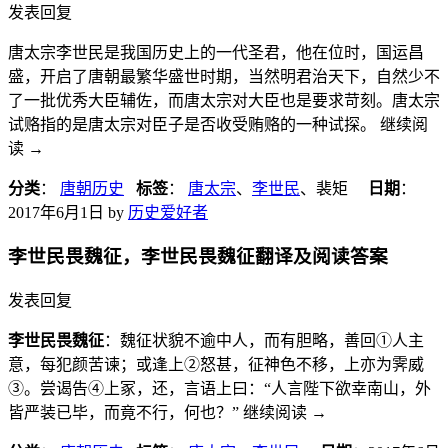
发表回复
唐太宗李世民是我国历史上的一代圣君，他在位时，国运昌
盛，开启了唐朝最繁华盛世时期，当然明君治天下，自然少不
了一批优秀大臣辅佐，而唐太宗对大臣也是要求苛刻。唐太宗
试赂指的是唐太宗对臣子是否收受贿赂的一种试探。 继续阅
读
→
分类
：
唐朝历史
标签
：
唐太宗
、
李世民
、裴矩
日期
：
2017年6月1日
by
历史爱好者
李世民畏魏征，李世民畏魏征翻译及阅读答案
发表回复
李世民畏魏征
：魏征状貌不逾中人，而有胆略，善回①人主
意，每犯颜苦谏；或逢上②怒甚，征神色不移，上亦为霁威
③。尝谒告④上冢，还，言语上曰：“人言陛下欲幸南山，外
皆严装已毕，而竟不行，何也？” 继续阅读
→