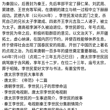
为秦国公，后晋封为秦王，先后率部平定了薛仁杲、刘武周、
窦建德、王世充等军阀，在唐朝的建立与统一过程中立下赫赫
战功。武德九年（公元626年），李世民发动玄武门之变，杀
死自己的兄长太子李建成、四弟齐王李元吉及二人诸子，被立
为太子。唐高祖李渊不久被迫退位，李世民即位，年号贞观。
李世民为帝之后，积极听取群臣的意见，以文治天下，并开疆
拓土，虚心纳谏，在国内厉行节约，并使百姓能够休养生息，
终于使得社会出现了国泰民安的局面，开创了中国历史上著名
的贞观之治，为后来唐朝一百多年的盛世奠定重要基础。公元
649年7月10日（贞观二十三年五月己巳日），唐太宗李世民因
病驾崩于含风殿，享年五十二岁，在位二十三年，庙号太宗，
葬于昭陵。李世民爱好文学与书法，有墨宝传世。
· 唐太宗李世民大事年表
· 唐太宗：《帝范》十二篇
· 唐朝李世民，李世民儿子的悲惨命运
· 李世民电视剧，唐太宗李世民电视剧
· 唐太宗李世民的一生事迹简介，李世民的故事
· 秦王李世民，电视剧秦王李世民分集剧情简介
· 杨广和李世民，杨广和李世民是什么关系？