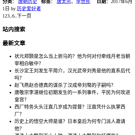
分类
：
唐朝历史
标签
：
唐太宗
、
李世民
日期
：
2017年6月
1日
by
历史爱好者
1
23
..
6
..
下一页
站内搜索
最新文章
状元郑颢是怎么当上驸马的？他为何对付牵线月老当朝
宰相白敏中？
长沙定王刘发生平简介，汉光武帝刘秀是他的直系后代
吗？
赵飞燕赵合德真的谋杀了汉成帝刘骜的子嗣吗？
唐敬宗李湛继位初期发生的一系列事件，平民为何攻进
皇宫？
西厂特务头头汪直几岁成为提督？汪直凭什么执掌西
厂？
历史上的悟空大师是谁？日本皇后为何专门派人邀请
他？