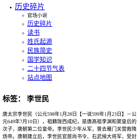
历史碎片
官场小说
历史碎片
读书
姓氏起源
民族简史
国学知识
二十四节气表
站点地图
标签：
李世民
唐太宗李世民（公元598年1月28日【一说599年1月23日】－公
元649年7月10日），祖籍陇西成纪，是唐高祖李渊和窦皇后的
次子，唐朝第二位皇帝。李世民少年从军，曾去雁门关营救隋
炀帝。唐朝建立后，李世民官居尚书令、右武候大将军，受封