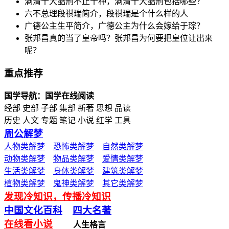
满清十大酷刑不止十种，满清十大酷刑包括哪些？
六不总理段祺瑞简介，段祺瑞是个什么样的人
广德公主生平简介，广德公主为什么会嫁给于琮？
张邦昌真的当了皇帝吗？张邦昌为何要把皇位让出来
呢？
重点推荐
国学导航：国学在线阅读
经部 史部 子部 集部 新著 思想 品读
历史 人文 专题 笔记 小说 红学 工具
周公解梦
人物类解梦
恐怖类解梦
自然类解梦
动物类解梦
物品类解梦
爱情类解梦
生活类解梦
身体类解梦
建筑类解梦
植物类解梦
鬼神类解梦
其它类解梦
发现冷知识，传播冷知识
中国文化百科
四大名著
在线看小说
人生格言