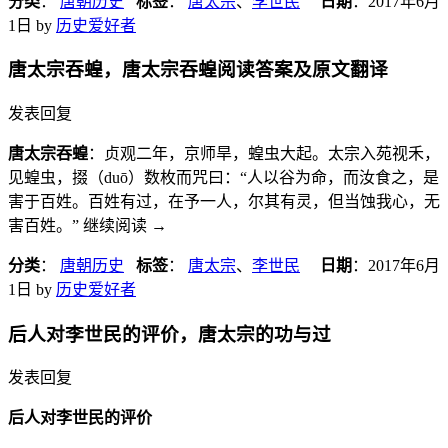
分类
：
唐朝历史
标签
：
唐太宗
、
李世民
日期
：
2017年6月
1日
by
历史爱好者
唐太宗吞蝗，唐太宗吞蝗阅读答案及原文翻译
发表回复
唐太宗吞蝗
：贞观二年，京师旱，蝗虫大起。太宗入苑视禾，
见蝗虫，掇（duō）数枚而咒曰：“人以谷为命，而汝食之，是
害于百姓。百姓有过，在予一人，尔其有灵，但当蚀我心，无
害百姓。” 继续阅读
→
分类
：
唐朝历史
标签
：
唐太宗
、
李世民
日期
：
2017年6月
1日
by
历史爱好者
后人对李世民的评价，唐太宗的功与过
发表回复
后人对李世民的评价