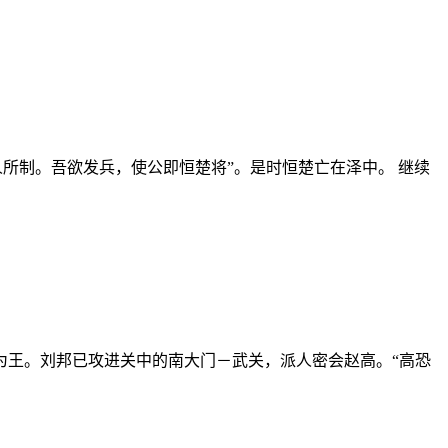
所制。吾欲发兵，使公即恒楚将”。是时恒楚亡在泽中。 继续
为王。刘邦已攻进关中的南大门－武关，派人密会赵高。“高恐