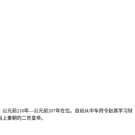
公元前210年—公元前207年在位。自幼从中车府令赵高学习狱
当上秦朝的二世皇帝。