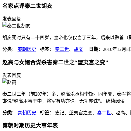
名家点评秦二世胡亥
发表回复
胡亥死时只有二十四岁，皇帝也仅仅当了三年，后来以黔首（
分类
：
秦朝历史
标签
：
秦二世
、
胡亥
日期
：
2016年12月8
赵高与女婿合谋杀害秦二世之“望夷宫之变”
发表回复
秦二世三年（前207年）冬，赵高杀丞相李斯。同年夏，秦军
邯说“赵高用事于中，将军有功亦诛，无功亦诛”。 继续阅读
→
分类
：
秦朝历史
标签
： 史记、望夷宫之变、
秦二世
、赵高
秦朝时期历史大事年表