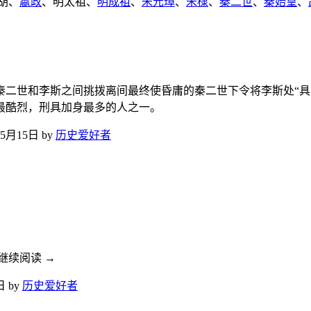
胡、
嬴政
、明太祖、
明成祖
、
朱元璋
、
朱棣
、
秦二世
、
秦始皇
、
二世和李斯之间挑拨离间最终使昏庸的秦二世下令将李斯处“具五
最酷烈，刑具加身最多的人之一。
年5月15日
by
历史爱好者
 继续阅读
→
日
by
历史爱好者