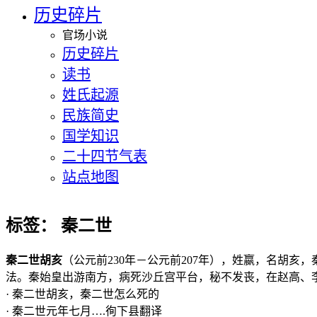
历史碎片
官场小说
历史碎片
读书
姓氏起源
民族简史
国学知识
二十四节气表
站点地图
标签：
秦二世
秦二世胡亥
（公元前230年－公元前207年），姓嬴，名胡亥
法。秦始皇出游南方，病死沙丘宫平台，秘不发丧，在赵高、
· 秦二世胡亥，秦二世怎么死的
· 秦二世元年七月….徇下县翻译