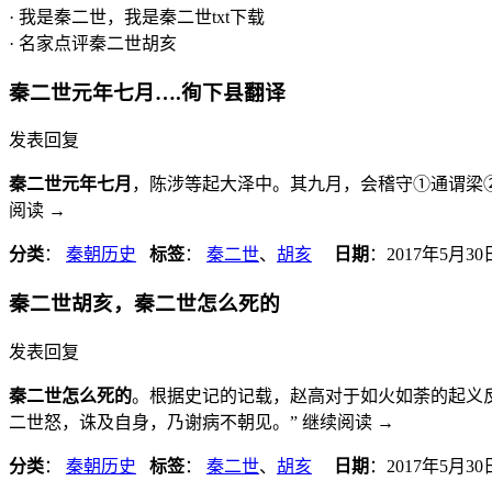
· 我是秦二世，我是秦二世txt下载
· 名家点评秦二世胡亥
秦二世元年七月….徇下县翻译
发表回复
秦二世元年七月
，陈涉等起大泽中。其九月，会稽守①通谓梁②
阅读
→
分类
：
秦朝历史
标签
：
秦二世
、
胡亥
日期
：
2017年5月30
秦二世胡亥，秦二世怎么死的
发表回复
秦二世怎么死的
。根据史记的记载，赵高对于如火如荼的起义
二世怒，诛及自身，乃谢病不朝见。” 继续阅读
→
分类
：
秦朝历史
标签
：
秦二世
、
胡亥
日期
：
2017年5月30