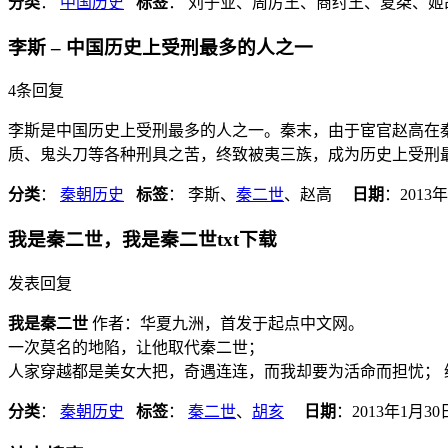
分类
：
中国历史
标签
： 刘子业、周厉王、商纣王、夏桀、姬
李斯 – 中国历史上受刑最多的人之一
4条回复
李斯是中国历史上受刑最多的人之一。秦末，由于宦官赵高在秦
质、鬼头刀等各种刑具之苦，终致被夷三族，成为历史上受刑
分类
：
秦朝历史
标签
： 李斯、
秦二世
、赵高
日期
：
2013
我是秦二世，我是秦二世txt下载
发表回复
我是秦二世
作者：华夏九洲，首发于起点中文网。
一次莫名的地陷，让他取代秦二世；
人家穿越都是美女大把，奇遇连连，而我却要为活命而担忧；
分类
：
秦朝历史
标签
：
秦二世
、
胡亥
日期
：
2013年1月30