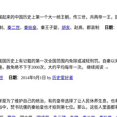
国发展起来的中国历史上第一个大一统王朝，传三世，共两帝一王，
制、
秦二世
、
秦始皇
、秦王子婴、
胡亥
、赵高、郡县制
日期
：
国历史上有记载的第一次全国范围内免除或减轻刑罚。自秦以来的2
，赦免绝不下于2000次，大约平均每年一次。 继续阅读
→
世
日期
：
2014年9月1日
by
历史爱好者
样是为了维护自己的统治，有的皇帝选择了让人民休养生息，也
当中，焚书坑儒的秦始皇也才拍到第七位。那么，这些人里面都有