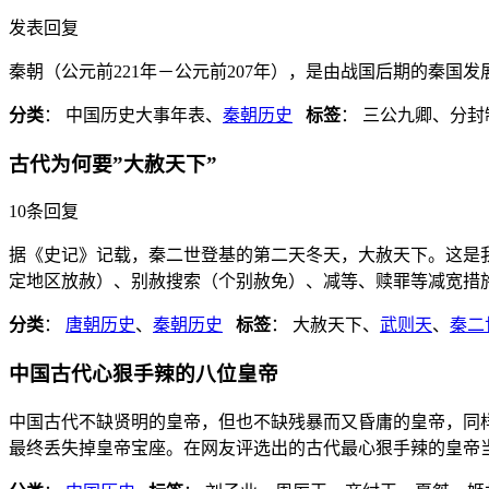
发表回复
秦朝（公元前221年－公元前207年），是由战国后期的秦
分类
： 中国历史大事年表、
秦朝历史
标签
： 三公九卿、分封
古代为何要”大赦天下”
10条回复
据《史记》记载，秦二世登基的第二天冬天，大赦天下。这是我
定地区放赦）、别赦搜索（个别赦免）、减等、赎罪等减宽措施
分类
：
唐朝历史
、
秦朝历史
标签
： 大赦天下、
武则天
、
秦二
中国古代心狠手辣的八位皇帝
中国古代不缺贤明的皇帝，但也不缺残暴而又昏庸的皇帝，同
最终丢失掉皇帝宝座。在网友评选出的古代最心狠手辣的皇帝