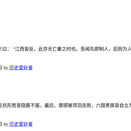
曰： “江西皆反，此亦天亡秦之时也。吾闻先即制人，后则为人
日
by
历史爱好者
反抗形势皆隐匿不报，最后，章邯被项羽击败，六国贵族皆自立
日
by
历史爱好者