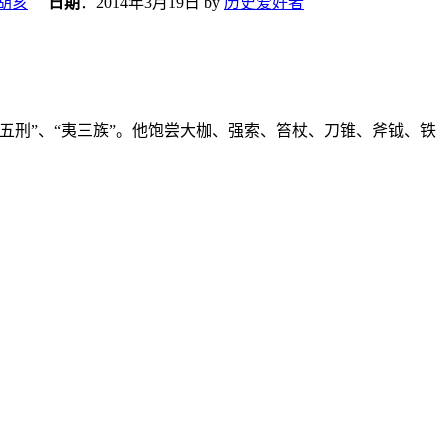
胡亥
日期
：
2014年3月19日
by
历史爱好者
刑”、“夷三族”。他饱尝大枷、强索、笞杖、刀锥、斧钺、铁