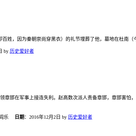
即百姓，因为秦朝崇尚穿黑衣）的礼节埋葬了他，墓地在杜南（
日
by
历史爱好者
将领章邯在军事上接连失利。赵高数次派人责备章邯，章邯害怕
、阎乐
日期
：
2016年12月2日
by
历史爱好者