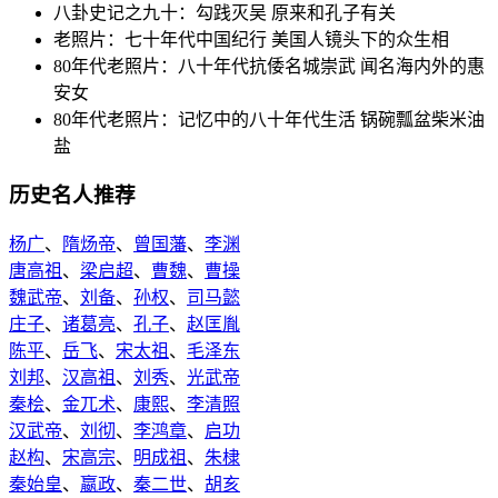
八卦史记之九十：勾践灭吴 原来和孔子有关
老照片：七十年代中国纪行 美国人镜头下的众生相
80年代老照片：八十年代抗倭名城崇武 闻名海内外的惠
安女
80年代老照片：记忆中的八十年代生活 锅碗瓢盆柴米油
盐
历史名人推荐
杨广
、
隋炀帝
、
曾国藩
、
李渊
唐高祖
、
梁启超
、
曹魏
、
曹操
魏武帝
、
刘备
、
孙权
、
司马懿
庄子
、
诸葛亮
、
孔子
、
赵匡胤
陈平
、
岳飞
、
宋太祖
、
毛泽东
刘邦
、
汉高祖
、
刘秀
、
光武帝
秦桧
、
金兀术
、
康熙
、
李清照
汉武帝
、
刘彻
、
李鸿章
、
启功
赵构
、
宋高宗
、
明成祖
、
朱棣
秦始皇
、
嬴政
、
秦二世
、
胡亥