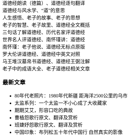
道德经朗读（德篇）、道德经逐句翻译
道德经与风水学、“道”的意思
人生感悟、老子的故事、老子的思想
老子的智慧、老子故里、道德经全文概括
三句话了解道德经、历代名家评道德经
世界名人评道德经、南怀瑾讲：道德经
南怀瑾：老子他说、道德经无标点原版
罗大伦讲道德经、道德经中英文对照
马王堆汉墓帛书道德经、道德经王弼注解
老子中的成语大全、老子道德经相关文章
最新文章
80年代老照片：1980年代新疆 距海洋2500公里的乌市
太监系列：一个太监一不小心成了大收藏家
期期艾艾，形容口吃的典故
曹植怨歌行原文、翻译及赏析
班婕妤怨歌行原文、翻译及赏析
中国印象：布列松五十年代中国行 自然真实的影像