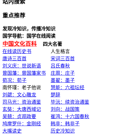
站内搜索
重点推荐
发现冷知识，传播冷知识
国学导航：国学在线阅读
中国文化百科
四大名著
在线读历史书
人生格言
唐诗三百首
宋词三百首
刘义庆：世说新语
吕氏春秋
曾国藩：曾国藩家书
庄周：庄子
荀况：荀子
墨翟：墨子
南怀瑾：老子他说
慧能：六祖坛经
刘勰：文心雕龙
楚辞
司马光：资治通鉴
毕沅：续资治通鉴
玄奘：大唐西域记
刘向：战国策
吴兢：贞观政要
崔鸿：十六国春秋
鸠摩罗什：金刚经
韩非：韩非子
大嘴读史
历史冷知识