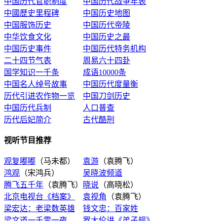
中国历代官职制度
中国历代战争年表
中國歷史里程碑
中国历史地图
中国服饰历史
中国历代帝陵
中华饮食文化
中国历史之最
中国历史事件
中国历代特务机构
二十四节气表
周易六十四卦
国学知识一千条
成语10000条
中国名人绰号故事
中国历代度量衡
历代引进农作物一览
中国刀剑历史
中国历代兵制
人口普查
历代后妃简介
古代酷刑
视听节目推荐
观复嘟嘟
（马未都）
袁游
（袁腾飞）
鸿观
（宋鸿兵）
吴晓波频道
腾飞五千年
（袁腾飞）
晓说
（高晓松）
北京电视台《档案》
袁视角
（袁腾飞）
梁宏达：老梁数英雄
钱文忠：百家姓
梁文道一千零一夜
罗大伦讲《弟子规》