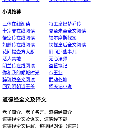
小说推荐
三体在线阅读
特工皇妃楚乔传
十宗罪在线阅读
夏至未至全文阅读
悟空传在线阅读
福尔摩斯探案
如懿传在线阅读
扶摇皇后全文阅读
花间提壶方大厨
阴间那些事儿
活人禁地
无心法师
明兰传在线阅读
盗墓笔记
你和我的倾城时光
帝王业
醉玲珑全文阅读
武动乾坤
回到明朝当王爷
择天记小说
道德经全文及译文
老子简介、老子名言、道德经简介
道德经全文及译文、道德经下载
道德经全文讲解、道德经朗读（道篇）