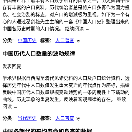
中国是世界上最早有人口数字统计的国家之一，历史典籍中保
存有丰富的户口资料，历代统治者总是将户口多寡作为国力盛
衰、社会治乱的标志，对户口的增减极为重视。如下为一个有
心的人通过葛剑雄先生主编的一套《中国人口史》整理出来的
中国各历史时期的人口情况。 继续阅读
→
分类
：
中国历史
标签
：
人口普查
by
中国历代人口数量的波动规律
发表回复
学术界根据自西周至清代见诸史料的人口及户口统计资料，选
择历史年代中人口数值发生重大变迁的年代点作为座标，描绘
反映中国历代人口数量规模变动趋势的一条周期性上下荡动的
曲线。历史现象的重复发生，反映着客观规律的存在。 继续
阅读
→
分类
：
当代历史
标签
：
人口普查
by
中国各朝代的平均寿命和身高的数据