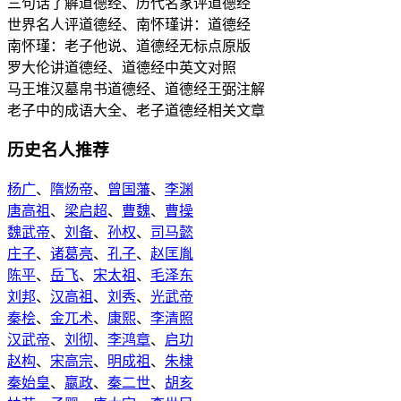
三句话了解道德经、历代名家评道德经
世界名人评道德经、南怀瑾讲：道德经
南怀瑾：老子他说、道德经无标点原版
罗大伦讲道德经、道德经中英文对照
马王堆汉墓帛书道德经、道德经王弼注解
老子中的成语大全、老子道德经相关文章
历史名人推荐
杨广
、
隋炀帝
、
曾国藩
、
李渊
唐高祖
、
梁启超
、
曹魏
、
曹操
魏武帝
、
刘备
、
孙权
、
司马懿
庄子
、
诸葛亮
、
孔子
、
赵匡胤
陈平
、
岳飞
、
宋太祖
、
毛泽东
刘邦
、
汉高祖
、
刘秀
、
光武帝
秦桧
、
金兀术
、
康熙
、
李清照
汉武帝
、
刘彻
、
李鸿章
、
启功
赵构
、
宋高宗
、
明成祖
、
朱棣
秦始皇
、
嬴政
、
秦二世
、
胡亥