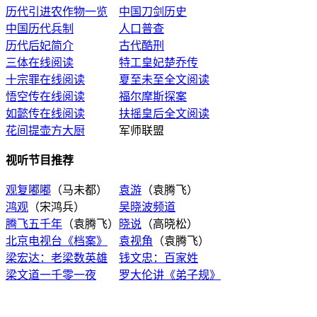
历代引进农作物一览
中国刀剑历史
中国历代兵制
人口普查
历代后妃简介
古代酷刑
三体在线阅读
特工皇妃楚乔传
十宗罪在线阅读
夏至未至全文阅读
悟空传在线阅读
福尔摩斯探案
如懿传在线阅读
扶摇皇后全文阅读
花间提壶方大厨
军师联盟
视听节目推荐
观复嘟嘟
（马未都）
袁游
（袁腾飞）
鸿观
（宋鸿兵）
吴晓波频道
腾飞五千年
（袁腾飞）
晓说
（高晓松）
北京电视台《档案》
袁视角
（袁腾飞）
梁宏达：老梁数英雄
钱文忠：百家姓
梁文道一千零一夜
罗大伦讲《弟子规》