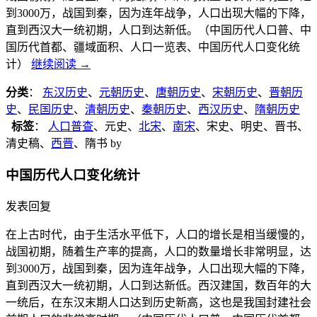
到3000万，战国到秦，因为连年战争，人口出现大幅的下降，
直到西汉大一统初期，人口到达新低。（中国历代人口普、中
国历代首都、疆域面积、人口一览表、中国历代人口变化统
计）
继续阅读
→
分类
：
东汉历史
、
元朝历史
、
唐朝历史
、
宋朝历史
、
晋朝历
史
、
民国历史
、
清朝历史
、
秦朝历史
、
西汉历史
、
隋朝历史
标签
：
人口普查
、元史、
北宋
、
南宋
、宋史、明史、晋书、
清史稿、
西晋
、隋书
by
中国历代人口变化统计
发表回复
在上古时代，由于生活水平低下，人口的增长是相当缓慢的，
战国初期，随着生产率的提高，人口的数量增长非常明显，达
到3000万，战国到秦，因为连年战争，人口出现大幅的下降，
直到西汉大一统初期，人口到达新低。西汉建国，数百年的大
一统后，在东汉末期人口达到历史新高，这也是我国封建社会