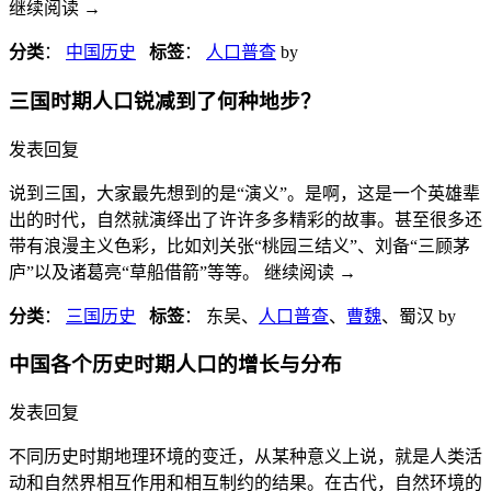
继续阅读
→
分类
：
中国历史
标签
：
人口普查
by
三国时期人口锐减到了何种地步？
发表回复
说到三国，大家最先想到的是“演义”。是啊，这是一个英雄辈
出的时代，自然就演绎出了许许多多精彩的故事。甚至很多还
带有浪漫主义色彩，比如刘关张“桃园三结义”、刘备“三顾茅
庐”以及诸葛亮“草船借箭”等等。 继续阅读
→
分类
：
三国历史
标签
： 东吴、
人口普查
、
曹魏
、蜀汉
by
中国各个历史时期人口的增长与分布
发表回复
不同历史时期地理环境的变迁，从某种意义上说，就是人类活
动和自然界相互作用和相互制约的结果。在古代，自然环境的