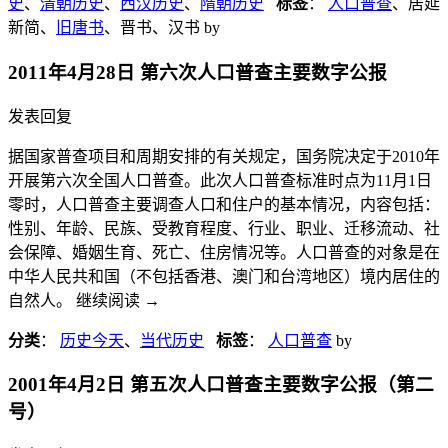
史
、
清朝历史
、
西汉历史
、
隋朝历史
标签
：
人口普查
、居延
新简、
旧唐书
、晋书、汉书
by
2011年4月28日 第六次人口普查主要数字公报
发表回复
据国家普查项目和周期安排的有关规定，国务院决定于2010年
开展第六次全国人口普查。此次人口普查标准时点为11月1日
零时，人口普查主要调查人口和住户的基本情况，内容包括：
性别、年龄、民族、受教育程度、行业、职业、迁移流动、社
会保障、婚姻生育、死亡、住房情况等。人口普查的对象是在
中华人民共和国（不包括香港、澳门和台湾地区）境内居住的
自然人。 继续阅读
→
分类
：
历史今天
、
当代历史
标签
：
人口普查
by
2001年4月2日 第五次人口普查主要数字公报（第二
号）