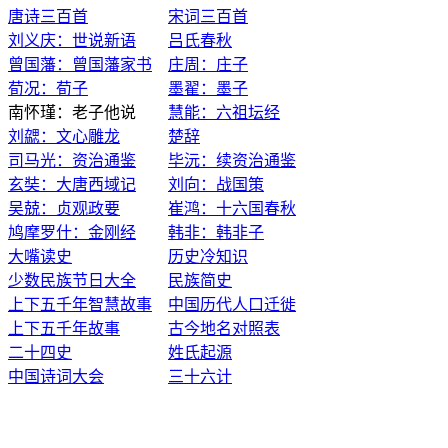
唐诗三百首
宋词三百首
刘义庆：世说新语
吕氏春秋
曾国藩：曾国藩家书
庄周：庄子
荀况：荀子
墨翟：墨子
南怀瑾：老子他说
慧能：六祖坛经
刘勰：文心雕龙
楚辞
司马光：资治通鉴
毕沅：续资治通鉴
玄奘：大唐西域记
刘向：战国策
吴兢：贞观政要
崔鸿：十六国春秋
鸠摩罗什：金刚经
韩非：韩非子
大嘴读史
历史冷知识
少数民族节日大全
民族简史
上下五千年智慧故事
中国历代人口迁徙
上下五千年故事
古今地名对照表
二十四史
姓氏起源
中国诗词大会
三十六计