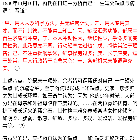
1936年11月10日，蒋氏在日记中分析自己“一生短处缺点与病
源”，写道：
“甲、用人未及科学方法，并无绵密计划；乙、用人专用其
才，而不计其德，不能察言知言；丙、缺乏汇聚功能，部属中
自生矛盾与冲突；丁、本人冲动性大，继续性少，手令多而变
更性繁，此乃思虑不周，行动轻率之过也；戊、感情常胜于理
智；己、不注重提纲挈领，细事操劳过多；庚、长于应变，短
于处常，用人行政皆于临急关心；辛、各部机关未能调整充
实。”
①
上述八点，除最末一项外，余者皆可谓蒋氏对自己“一生短处
缺点”的沉痛总结。至于蒋何以形成上述缺点，史家一般多归
之为其成长环境，如王奇生认为：因为“他的少年时光，大部
分是在母亲和外祖母陪伴下度过的。……在两位寡妇抚育、呵
护下成长起来的蒋介石，其性格中难免养成某些女性化倾向，
如阴柔、脆弱、敏感、细致、多愁、多疑、爱整洁、爱操劳细
事等。”②
有意思的是，某些蒋自认为的缺点——如“缺乏汇聚功能，部