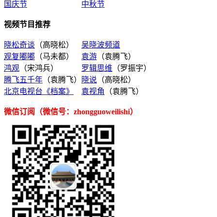
国庆节
中秋节
视频节目推荐
晓松奇谈
（高晓松）
吴晓波频道
观复嘟嘟
（马未都）
袁游
（袁腾飞）
鸿观
（宋鸿兵）
罗辑思维
（罗振宇）
腾飞五千年
（袁腾飞）
晓说
（高晓松）
北京电视台《档案》
袁视角
（袁腾飞）
微信订阅（微信号：zhongguoweilishi）