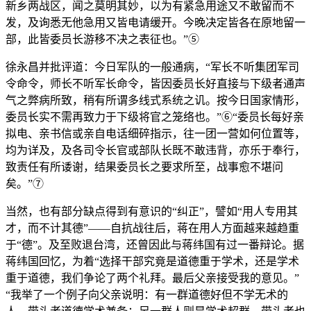
新乡两战区，闻之莫明其妙，以为有紧急用途又不敢留而不
发，及询悉无他急用又皆电请缓开。今晚决定皆各在原地留一
部，此皆委员长游移不决之表征也。”⑤
徐永昌并批评道：今日军队的一般通病，“军长不听集团军司
令命令，师长不听军长命令，皆因委员长好直接与下级者通声
气之弊病所致，稍有所谓多线式系统之讥。按今日国家情形，
委员长实不需再致力于下级将官之笼络也。”⑥“委员长每好亲
拟电、亲书信或亲自电话细碎指示，往一团一营如何位置等，
均为详及，及各司令长官或部队长既不敢违背，亦乐于奉行，
致责任有所诿谢，结果委员长之要求所至，战事愈不堪问
矣。”⑦
当然，也有部分缺点得到有意识的“纠正”，譬如“用人专用其
才，而不计其德”——自抗战往后，蒋在用人方面越来越趋重
于“德”。及至败退台湾，还曾因此与蒋纬国有过一番辩论。据
蒋纬国回忆，为着“选择干部究竟是道德重于学术，还是学术
重于道德，我们争论了两个礼拜。最后父亲接受我的意见。”
“我举了一个例子向父亲说明：有一群道德好但不学无术的