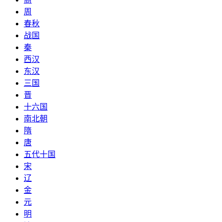
周
春秋
战国
秦
西汉
东汉
三国
晋
十六国
南北朝
隋
唐
五代十国
宋
辽
金
元
明