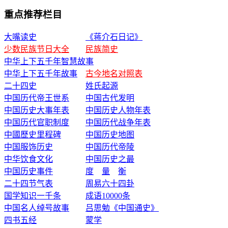
重点推荐栏目
大嘴读史
《蒋介石日记》
少数民族节日大全
民族简史
中华上下五千年智慧故事
中华上下五千年故事
古今地名对照表
二十四史
姓氏起源
中国历代帝王世系
中国古代发明
中国历史大事年表
中国历史人物年表
中国历代官职制度
中国历代战争年表
中國歷史里程碑
中国历史地图
中国服饰历史
中国历代帝陵
中华饮食文化
中国历史之最
中国历史事件
度
量
衡
二十四节气表
周易六十四卦
国学知识一千条
成语10000条
中国名人绰号故事
吕思勉《中国通史》
四书五经
蒙学