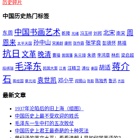
历史碎片
中国历史热门标签
中国书画艺术
周
北宋
东周
南宋
乾隆
冯玉祥
刘邦
光绪
恩来
孙中山
张学良
彭德怀
慈禧
宋美龄
康熙
张作霖
太平天国
抗日
文革
晚清
曹操
朱元璋
朱德
李鸿章
林彪
梁启超
曾国藩
毛泽东
蒋介
胡适
汪精卫
溥仪
段祺瑞
民国大案
江青
秦国
石
袁世凯
邓小平
陈独秀
鲁迅
阎锡山
蒋经国
蔡元培
陈毅
齐国
最新文章
1937年沦陷后的旧上海（组图）
中国历史上最不受欢迎的姓氏
毛泽东一生中打的五次败仗
中国历史上君王最奇葩的十种死法