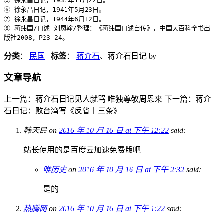
⑤ 徐永昌日记，1937年11月22日。
⑥ 徐永昌日记，1941年5月23日。
⑦ 徐永昌日记，1944年6月12日。
⑧ 蒋纬国/口述 刘凤翰/整理：《蒋纬国口述自传》，中国大百科全书出
版社2008，P23-24。
分类
：
民国
标签
：
蒋介石
、蒋介石日记
by
文章导航
上一篇：蒋介石日记见人就骂 唯独尊敬周恩来
下一篇：蒋介
石日记：败台湾写《反省十三条》
韩天民
on
2016 年 10 月 16 日 at 下午 12:22
said:
站长使用的是百度云加速免费版吧
唯历史
on
2016 年 10 月 16 日 at 下午 2:32
said:
是的
热腾网
on
2016 年 10 月 16 日 at 下午 1:22
said: