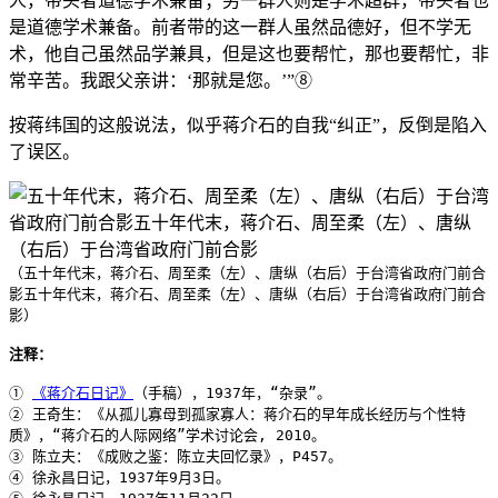
人，带头者道德学术兼备；另一群人则是学术超群，带头者也
是道德学术兼备。前者带的这一群人虽然品德好，但不学无
术，他自己虽然品学兼具，但是这也要帮忙，那也要帮忙，非
常辛苦。我跟父亲讲：‘那就是您。’”⑧
按蒋纬国的这般说法，似乎蒋介石的自我“纠正”，反倒是陷入
了误区。
（五十年代末，蒋介石、周至柔（左）、唐纵（右后）于台湾省政府门前合
影五十年代末，蒋介石、周至柔（左）、唐纵（右后）于台湾省政府门前合
影）
注释：
①
《蒋介石日记》
（手稿），1937年，“杂录”。
② 王奇生：《从孤儿寡母到孤家寡人：蒋介石的早年成长经历与个性特
质》，“蒋介石的人际网络”学术讨论会, 2010。
③ 陈立夫：《成败之鉴：陈立夫回忆录》，P457。
④ 徐永昌日记，1937年9月3日。