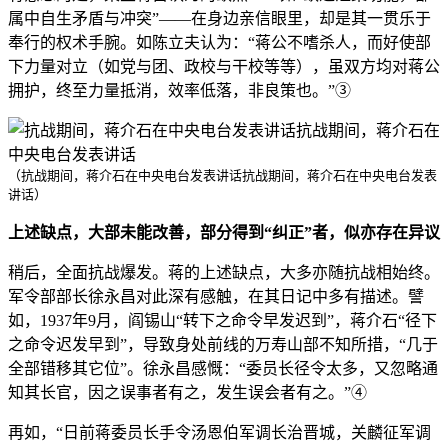
属中自生矛盾与冲突”——在身边亲信眼里，却是其一贯乐于
奉行的权术手腕。如陈立夫认为：“蒋公不嗜杀人，而好使部
下力量对立（如党与团、政校与干校等等），虽双方均对蒋公
拥护，终至力量抵消，效率低落，非良策也。”③
（抗战期间，蒋介石在中央电台发表讲话抗战期间，蒋介石在中央电台发表
讲话）
上述缺点，大部未能改善，部分得到“纠正”者，似亦存在异议
稍后，全面抗战爆发。蒋的上述缺点，大多亦随抗战相始终。
军令部部长徐永昌对此深有感触，在其日记中多有描述。譬
如，1937年9月，阎锡山“转下之命令早发迟到”，蒋介石“径下
之命令迟发早到”，导致身处前线的万寿山部不知所措，“几于
全部错移其它位”。徐永昌感慨：“委员长径令太多，又忽略通
知其长官，因之误事者有之，发生误会者有之。”④
再如，“日前蒋委员长手令汤恩伯军调长治晋城，关麟征军调