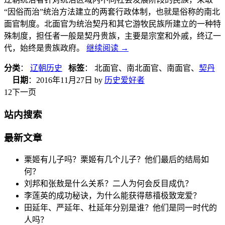
“因俗而治”统治方法建立的两套行政体制，也就是俗称的南北
面官制度。北面官为统治契丹和其它游牧民族所建立的一种特
殊制度，担任者一般是契丹贵族，主要是宗室和外戚，终辽一
代，始终是贵族政府。
继续阅读
→
分类
：
辽朝历史
标签
： 北面官、南北面官、南面官、
契丹
日期
：
2016年11月27日
by
历史爱好者
1
2下一页
站内搜索
最新文章
栗姬有儿子吗？栗姬有几个儿子？他们最后的结局如
何？
刘邦和张敖是什么关系？二人为何会反目成仇？
李莲英的成功秘诀，为什么能获得慈禧极致宠爱？
田延年、严延年、杜延年分别是谁？他们是同一时代的
人吗？