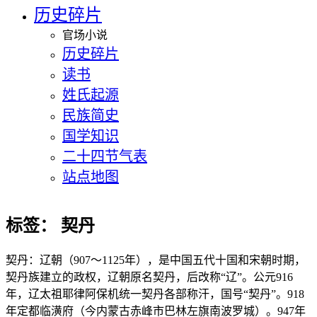
历史碎片
官场小说
历史碎片
读书
姓氏起源
民族简史
国学知识
二十四节气表
站点地图
标签：
契丹
契丹：辽朝（907～1125年），是中国五代十国和宋朝时期，
契丹族建立的政权，辽朝原名契丹，后改称“辽”。公元916
年，辽太祖耶律阿保机统一契丹各部称汗，国号“契丹”。918
年定都临潢府（今内蒙古赤峰市巴林左旗南波罗城）。947年