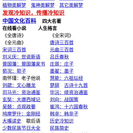
植物类解梦
鬼神类解梦
其它类解梦
发现冷知识，传播冷知识
中国文化百科
四大名著
在线看小说
人生格言
《全唐诗》 《全宋词》
《全元曲》
唐诗三百首
宋词三百首
元曲三百首
刘义庆：世说新语
吕氏春秋
曾国藩：曾国藩家书
庄周：庄子
荀况：荀子
墨翟：墨子
南怀瑾：老子他说
慧能：六祖坛经
刘勰：文心雕龙
楚辞
古诗十九首
司马光：资治通鉴
毕沅：续资治通鉴
玄奘：大唐西域记
刘向：战国策
吴兢：贞观政要
崔鸿：十六国春秋
鸠摩罗什：金刚经
韩非：韩非子
大嘴读史
歇后语
历史冷知识
少数民族节日大全
民族简史