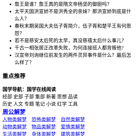
詹王是谁？詹王真的是隋文帝杨坚的御厨吗？
太平天国洪宣娇不是洪秀全的亲妹？那洪宣娇到底是什
么人？
春秋末期吴国大夫伍子胥简介，伍子胥和楚平王有何恩
怨？
若不是慈安太后死的太早，真没慈禧太后什么事儿？
千古一相张居正改革失败，为何连接班人都背叛他?
汉宣帝刘询继位前发生的两件灵异事件是什么？最后怎
么样了？
重点推荐
国学导航：国学在线阅读
经部 史部 子部 集部 新著 思想 品读
历史 人文 专题 笔记 小说 红学 工具
周公解梦
人物类解梦
恐怖类解梦
自然类解梦
动物类解梦
物品类解梦
爱情类解梦
生活类解梦
身体类解梦
建筑类解梦