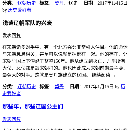
分类
：
辽朝历史
标签
：
契丹
、辽史
日期
：
2017年1月15日
by
历史爱好者
浅谈辽朝军队的兴衰
发表回复
在宋朝诸多对手中，有一个北方强邻非常引人注目。他的命运
与宋朝息息相关，甚至可以说就是捆绑在一起。他的存在，让
宋朝举国上下惶恐了整整150年。他从建立到灭亡，几乎所有
大仗、恶仗都是跟宋朝打的。他也因此成为宋朝前期最主要、
最强大的对手。这就是契丹族建立的辽国。 继续阅读
→
分类
：
辽朝历史
标签
：
契丹
日期
：
2017年1月15日
by
历
史爱好者
那些年，那些辽国公主们
发表回复