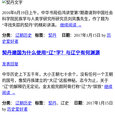
2016年6月19日上午，中华书局伯鸿讲堂第7期邀请到中国社会
科学院民族学与人类学研究所研究员刘凤翥先生，作了题为
“寻找失踪的契丹”的精彩讲演。
继续阅读
→
分类
：
辽朝历史
标签
：
契丹
日期
：
2017年1月15日
by
历
史爱好者
契丹建国为什么使用“辽”字？与辽宁有何渊源
发表回复
中华历史上下五千年，大小王朝七十余个，没有任何一个王朝
的国号，像契丹族建立的“大辽”这般神秘。迄今为止，关于
“辽”的解释仍无定论。金太祖完颜阿骨打称“辽”为“镔铁”
继续
阅读
→
分类
：
辽朝历史
标签
：
契丹
、辽史
日期
：
2017年1月15日
by
历史爱好者