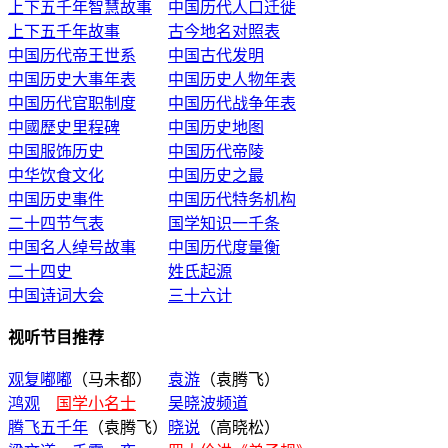
上下五千年智慧故事
中国历代人口迁徙
上下五千年故事
古今地名对照表
中国历代帝王世系
中国古代发明
中国历史大事年表
中国历史人物年表
中国历代官职制度
中国历代战争年表
中國歷史里程碑
中国历史地图
中国服饰历史
中国历代帝陵
中华饮食文化
中国历史之最
中国历史事件
中国历代特务机构
二十四节气表
国学知识一千条
中国名人绰号故事
中国历代度量衡
二十四史
姓氏起源
中国诗词大会
三十六计
视听节目推荐
观复嘟嘟
（马未都）
袁游
（袁腾飞）
鸿观
国学小名士
吴晓波频道
腾飞五千年
（袁腾飞）
晓说
（高晓松）