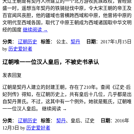
大辽王朝是有契丹人所建立的一个北方游牧民族政权，曾经鼎
盛一时，遥想当年契丹的铁骑挞伐中原，令大宋王朝的帝王及
百官闻风丧胆，他的疆域也曾横跨西域和中原，他曾将中原的
文明代至西域各国，取代了中原王朝成为西域诸国取中华文明
经的国度
继续阅读
→
分类
：
辽朝历史
标签
： 公主、
契丹
日期
：
2017年1月15日
by
历史爱好者
辽朝唯一一位汉人皇后，不被史书承认
发表回复
辽朝是契丹人建立的封建王朝，存在了210年。查阅《辽史·后
妃列传》得知，在辽朝历史上，共有皇后十几位，几乎都是出
自契丹萧氏。不过，这其中有一个例外。她就是甄氏，辽朝唯
一一位汉人皇后。 继续阅读
→
分类
：
辽朝历史
标签
：
契丹
、皇后、辽史
日期
：
2016年
12月3日
by
历史爱好者