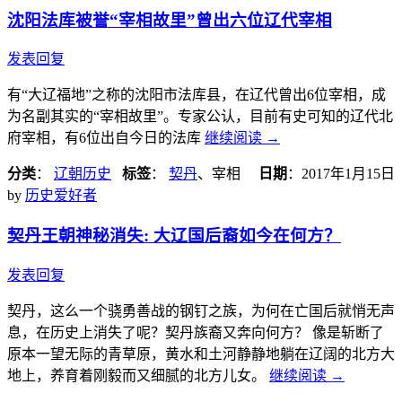
沈阳法库被誉“宰相故里”曾出六位辽代宰相
发表回复
有“大辽福地”之称的沈阳市法库县，在辽代曾出6位宰相，成
为名副其实的“宰相故里”。专家公认，目前有史可知的辽代北
府宰相，有6位出自今日的法库
继续阅读
→
分类
：
辽朝历史
标签
：
契丹
、宰相
日期
：
2017年1月15日
by
历史爱好者
契丹王朝神秘消失: 大辽国后裔如今在何方？
发表回复
契丹，这么一个骁勇善战的钢钉之族，为何在亡国后就悄无声
息，在历史上消失了呢？契丹族裔又奔向何方？ 像是斩断了
原本一望无际的青草原，黄水和土河静静地躺在辽阔的北方大
地上，养育着刚毅而又细腻的北方儿女。
继续阅读
→