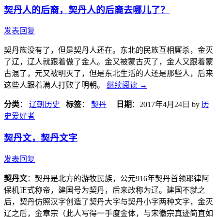
契丹人的后裔，契丹人的后裔去哪儿了？
发表回复
契丹族没有了，但是契丹人还在。东北的民族互相厮杀，金灭
了辽，辽人就跟着做了金人。金又被蒙古灭了，金人又跟着蒙
古混了，元又被明灭了，但是东北生活的人还是那些人，后来
这些人跟着满人打败了明朝。
继续阅读
→
分类
：
辽朝历史
标签
：
契丹
日期
：
2017年4月24日
by
历
史爱好者
契丹文，契丹文字
发表回复
契丹文
：契丹是北方的游牧民族，公元916年契丹首领耶律阿
保机正式称帝，建国号为契丹，后来改称为辽。建国不就之
后，契丹仿照汉字创造了契丹大字与契丹小字两种文字，金灭
辽之后，金章宗（此人写得一手瘦金体，与宋徽宗真迹简直如