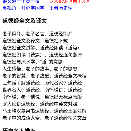
梁文道一千零一夜
罗大伦讲《弟子规》
袁视角
开心学国学
王者历史课
道德经全文及译文
老子简介、老子名言、道德经简介
道德经全文及译文、道德经下载
道德经全文讲解、道德经朗读（道篇）
道德经朗读（德篇）、道德经逐句翻译
道德经与风水学、“道”的意思
人生感悟、老子的故事、老子的思想
老子的智慧、老子故里、道德经全文概括
三句话了解道德经、历代名家评道德经
世界名人评道德经、南怀瑾讲：道德经
南怀瑾：老子他说、道德经无标点原版
罗大伦讲道德经、道德经中英文对照
马王堆汉墓帛书道德经、道德经王弼注解
老子中的成语大全、老子道德经相关文章