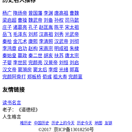
历史名人推荐
杨广
隋炀帝
曾国藩
李渊
唐高祖
曹魏
梁启超
曹操
魏武帝
刘备
孙权
司马懿
庄子
诸葛亮
孔子
赵匡胤
陈平
宋太祖
岳飞
毛泽东
刘邦
汉高祖
刘秀
光武帝
秦桧
金兀术
康熙
李清照
汉武帝
刘彻
李鸿章
启功
赵构
宋高宗
明成祖
朱棣
秦始皇
嬴政
秦二世
胡亥
扶苏
唐太宗
子婴
李世民
完颜亮
汉景帝
刘恒
刘启
汉文帝
窦漪房
窦太后
李煜
光绪
郭嘉
完颜阿骨打
郑板桥
荀彧
祖大寿
完颜亶
友情链接
读书名言
老子：《道德经》
人生格言
唯历史
中国历史
历史上的今天
历史今天
地图
友链
©2017 京ICP备13018250号