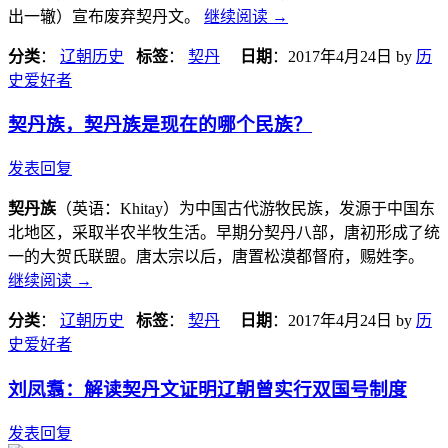
出一辙）宣布废弃契丹文。
继续阅读
→
分类
：
辽朝历史
标签
：
契丹
日期
：
2017年4月24日
by
历
史爱好者
契丹族，契丹族是现在的哪个民族？
发表回复
契丹族
（英语：Khitay）为中国古代游牧民族，发源于中国东
北地区，采取半农半牧生活。早期分契丹八部，唐初形成了统
一的大贺氏联盟。唐太宗以后，唐置松漠都督府，赐姓李。
继续阅读
→
分类
：
辽朝历史
标签
：
契丹
日期
：
2017年4月24日
by
历
史爱好者
刘凤翥：解读契丹文证明辽朝曾实行双国号制度
发表回复