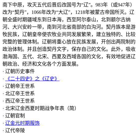
南下中原，攻灭五代后晋后改国号为“辽”。983年（或947年）
改为“契丹”，1066年改为“大辽”，1218年被蒙古帝国所灭。辽
朝全盛时期疆域东到日本海，西至阿尔泰山，北到额尔古纳
河、大兴安岭一带，南到河北省南部的白沟河。契丹族本是游
牧民族，辽朝皇帝使农牧业共同发展繁荣，建立独特的、比较
完整的管理体制。辽朝将重心放在民族发展，开创出两院制的
政治体制。并且创造契丹文字，保存自己的文化。此外，吸收
渤海国、五代、北宋、西夏及西域各国的文化，有效地促进辽
朝政治、经济和文化各个方面发展。
· 辽朝历史事件
·
《二十四史》之《辽史》
· 辽朝帝王世系
· 北辽帝王世系
· 西辽帝王世系
· 北宋辽金西夏时期战争年表（简）
· 辽朝官制
·
辽金元时期服饰
· 辽代帝陵