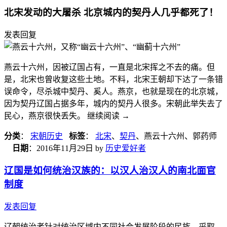
北宋发动的大屠杀 北京城内的契丹人几乎都死了！
发表回复
燕云十六州，因被辽国占有，一直是北宋挥之不去的痛。但
是，北宋也曾收复这些土地。不料，北宋王朝却下达了一条错
误命令，尽杀城中契丹、奚人。燕京，也就是现在的北京城，
因为契丹辽国占据多年，城内的契丹人很多。宋朝此举失去了
民心，燕京很快丢失。 继续阅读
→
分类
：
宋朝历史
标签
：
北宋
、
契丹
、燕云十六州、郭药师
日期
：
2016年11月29日
by
历史爱好者
辽国是如何统治汉族的：以汉人治汉人的南北面官
制度
发表回复
辽朝统治者针对统治区域内不同社会发展阶段的民族，采取