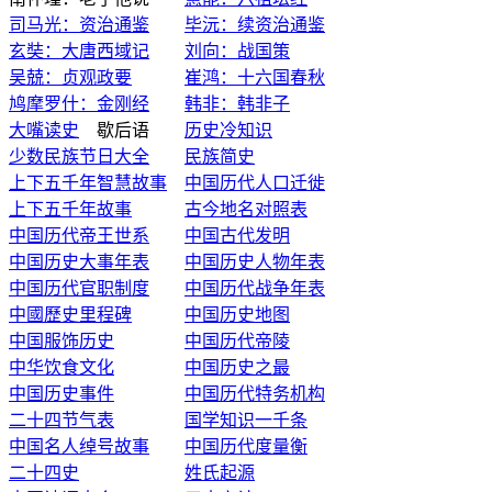
司马光：资治通鉴
毕沅：续资治通鉴
玄奘：大唐西域记
刘向：战国策
吴兢：贞观政要
崔鸿：十六国春秋
鸠摩罗什：金刚经
韩非：韩非子
大嘴读史
歇后语
历史冷知识
少数民族节日大全
民族简史
上下五千年智慧故事
中国历代人口迁徙
上下五千年故事
古今地名对照表
中国历代帝王世系
中国古代发明
中国历史大事年表
中国历史人物年表
中国历代官职制度
中国历代战争年表
中國歷史里程碑
中国历史地图
中国服饰历史
中国历代帝陵
中华饮食文化
中国历史之最
中国历史事件
中国历代特务机构
二十四节气表
国学知识一千条
中国名人绰号故事
中国历代度量衡
二十四史
姓氏起源