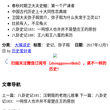
春秋时期卫大夫史鰌：第一个尸谏者
中国古代历史上十大同性恋典故
卫国大夫弥子瑕简介，弥子瑕为什么失宠于卫灵公？
灶前有人，不见龟火
八卦史记183：一鸣惊人也许并不是楚庄王的原创
八卦史记188：王八和王八蛋的来历
分类
：
大嘴读史
标签
： 史记、弥子瑕
日期
：
2017年12月5
日
by
历史爱好者
扫描关注微信订阅号（zhongguoweilishi），读不一样的
历史！
文章导航
上一篇：八卦史记181：汉朝版的老炮儿故事
下一篇：八卦史
记183：一鸣惊人也许并不是楚庄王的原创