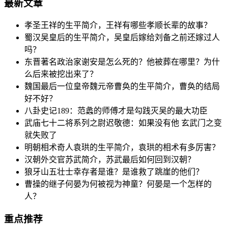
最新文章
孝圣王祥的生平简介，王祥有哪些孝顺长辈的故事？
蜀汉吴皇后的生平简介，吴皇后嫁给刘备之前还嫁过人
吗？
东晋著名政治家谢安是怎么死的？他被葬在哪里？为什
么后来被挖出来了？
魏国最后一位皇帝魏元帝曹奂的生平简介，曹奂的结局
好不好？
八卦史记189：范蠡的师傅才是勾践灭吴的最大功臣
武庙七十二将系列之尉迟敬德：如果没有他 玄武门之变
就失败了
明朝相术奇人袁珙的生平简介，袁珙的相术有多厉害？
汉朝外交官苏武简介，苏武最后如何回到汉朝？
狼牙山五壮士幸存者是谁？是谁救了跳崖的他们？
曹操的继子何晏为何被视为神童？何晏是一个怎样的
人？
重点推荐