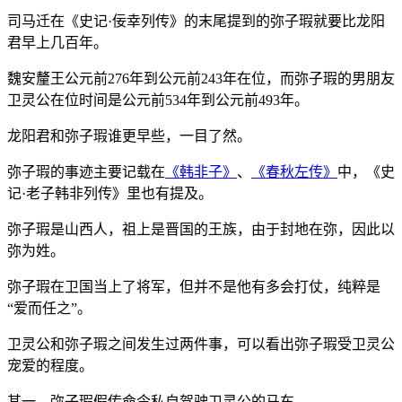
司马迁在《史记·佞幸列传》的末尾提到的弥子瑕就要比龙阳
君早上几百年。
魏安釐王公元前276年到公元前243年在位，而弥子瑕的男朋友
卫灵公在位时间是公元前534年到公元前493年。
龙阳君和弥子瑕谁更早些，一目了然。
弥子瑕的事迹主要记载在
《韩非子》
、
《春秋左传》
中，《史
记·老子韩非列传》里也有提及。
弥子瑕是山西人，祖上是晋国的王族，由于封地在弥，因此以
弥为姓。
弥子瑕在卫国当上了将军，但并不是他有多会打仗，纯粹是
“爱而任之”。
卫灵公和弥子瑕之间发生过两件事，可以看出弥子瑕受卫灵公
宠爱的程度。
其一，弥子瑕假传命令私自驾驶卫灵公的马车。