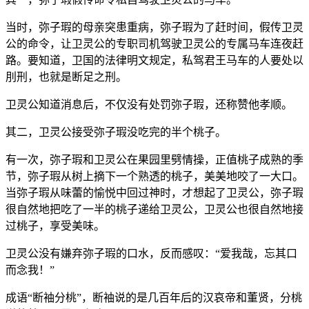
当时，弥子瑕的母亲突患重病，弥子瑕为了赶时间，假传卫灵
公的命令，让卫灵公的专职司机驾驶卫灵公的专属马车连夜赶
路。要知道，卫国的法律明文规定，私驾君王马车的人要处以
刖刑，也就是断足之刑。
卫灵公知道消息后，不仅没有处罚弥子瑕，还称赞他孝顺。
其二，卫灵公接受弥子瑕没吃完的半个桃子。
有一次，弥子瑕和卫灵公在果园里劈情操，正值桃子成熟的季
节，弥子瑕从树上摘下一个熟透的桃子，美美地咬了一大口。
当弥子瑕从味蕾的愉悦中回过神时，才想起了卫灵公，弥子瑕
很自然地把吃了一半的桃子递给卫灵公，卫灵公也很自然地接
过桃子，享受美味。
卫灵公没有嫌弃弥子瑕的口水，反而感叹：“爱我哉，忘其口
而念我！”
成语“断袖分桃”，断袖说的是几百年后的汉哀帝和董贤，分桃