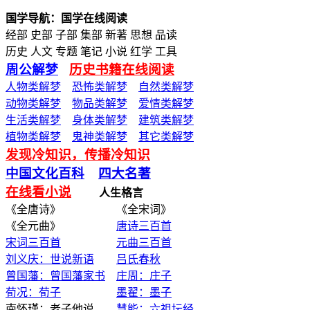
国学导航：国学在线阅读
经部 史部 子部 集部 新著 思想 品读
历史 人文 专题 笔记 小说 红学 工具
周公解梦
历史书籍在线阅读
人物类解梦
恐怖类解梦
自然类解梦
动物类解梦
物品类解梦
爱情类解梦
生活类解梦
身体类解梦
建筑类解梦
植物类解梦
鬼神类解梦
其它类解梦
发现冷知识，传播冷知识
中国文化百科
四大名著
在线看小说
人生格言
《全唐诗》 《全宋词》
《全元曲》
唐诗三百首
宋词三百首
元曲三百首
刘义庆：世说新语
吕氏春秋
曾国藩：曾国藩家书
庄周：庄子
荀况：荀子
墨翟：墨子
南怀瑾：老子他说
慧能：六祖坛经