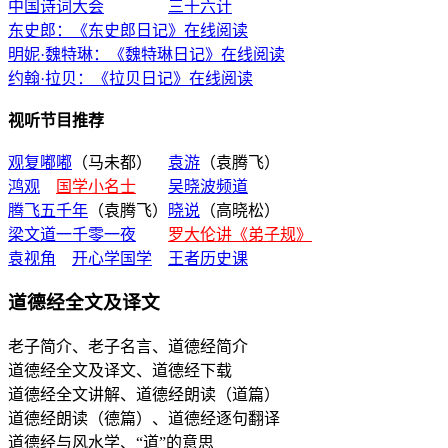
中国诗词大会
三十六计
东史郎：《东史郎日记》在线阅读
明妮·魏特琳：《魏特琳日记》在线阅读
约翰·拉贝：《拉贝日记》在线阅读
视听节目推荐
观复嘟嘟
（马未都）
袁游
（袁腾飞）
鸿观
国学小名士
吴晓波频道
腾飞五千年
（袁腾飞）
晓说
（高晓松）
梁文道一千零一夜
罗大伦讲《弟子规》
袁视角
开心学国学
王者历史课
道德经全文及译文
老子简介、老子名言、道德经简介
道德经全文及译文、道德经下载
道德经全文讲解、道德经朗读（道篇）
道德经朗读（德篇）、道德经逐句翻译
道德经与风水学、“道”的意思