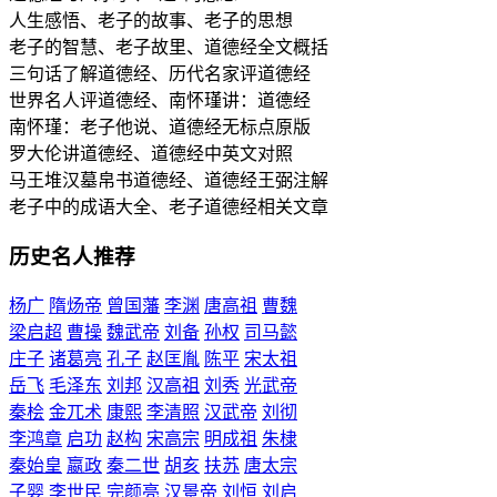
人生感悟、老子的故事、老子的思想
老子的智慧、老子故里、道德经全文概括
三句话了解道德经、历代名家评道德经
世界名人评道德经、南怀瑾讲：道德经
南怀瑾：老子他说、道德经无标点原版
罗大伦讲道德经、道德经中英文对照
马王堆汉墓帛书道德经、道德经王弼注解
老子中的成语大全、老子道德经相关文章
历史名人推荐
杨广
隋炀帝
曾国藩
李渊
唐高祖
曹魏
梁启超
曹操
魏武帝
刘备
孙权
司马懿
庄子
诸葛亮
孔子
赵匡胤
陈平
宋太祖
岳飞
毛泽东
刘邦
汉高祖
刘秀
光武帝
秦桧
金兀术
康熙
李清照
汉武帝
刘彻
李鸿章
启功
赵构
宋高宗
明成祖
朱棣
秦始皇
嬴政
秦二世
胡亥
扶苏
唐太宗
子婴
李世民
完颜亮
汉景帝
刘恒
刘启