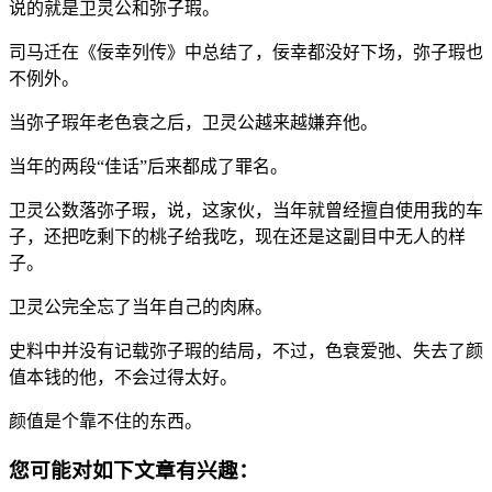
说的就是卫灵公和弥子瑕。
司马迁在《佞幸列传》中总结了，佞幸都没好下场，弥子瑕也
不例外。
当弥子瑕年老色衰之后，卫灵公越来越嫌弃他。
当年的两段“佳话”后来都成了罪名。
卫灵公数落弥子瑕，说，这家伙，当年就曾经擅自使用我的车
子，还把吃剩下的桃子给我吃，现在还是这副目中无人的样
子。
卫灵公完全忘了当年自己的肉麻。
史料中并没有记载弥子瑕的结局，不过，色衰爱弛、失去了颜
值本钱的他，不会过得太好。
颜值是个靠不住的东西。
您可能对如下文章有兴趣：