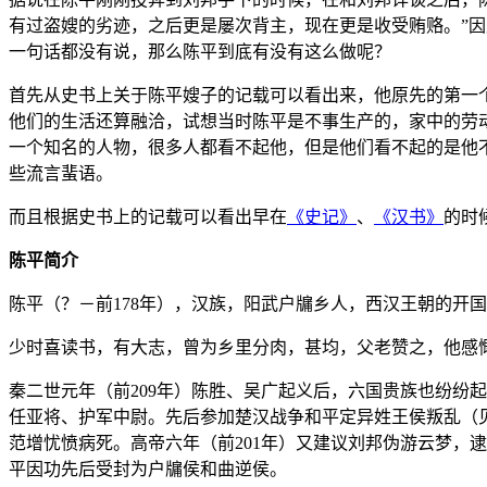
有过盗嫂的劣迹，之后更是屡次背主，现在更是收受贿赂。”
一句话都没有说，那么陈平到底有没有这么做呢？
首先从史书上关于陈平嫂子的记载可以看出来，他原先的第一
他们的生活还算融洽，试想当时陈平是不事生产的，家中的劳
一个知名的人物，很多人都看不起他，但是他们看不起的是他
些流言蜚语。
而且根据史书上的记载可以看出早在
《史记》
、
《汉书》
的时
陈平简介
陈平（？－前178年），汉族，阳武户牖乡人，西汉王朝的开
少时喜读书，有大志，曾为乡里分肉，甚均，父老赞之，他感慨
秦二世元年（前209年）陈胜、吴广起义后，六国贵族也纷纷
任亚将、护军中尉。先后参加楚汉战争和平定异姓王侯叛乱（
范增忧愤病死。高帝六年（前201年）又建议刘邦伪游云梦，
平因功先后受封为户牖侯和曲逆侯。