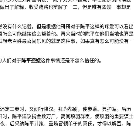
主做出了解释，收受贿赂也辩解了一二，但是唯有盗嫂一事却是
然没有什么记载，但是根据他哥哥对于陈平这样的疼爱可以看出
哥怎么可能继续这么帮着他。再来当时的陈平在他们当地也算是
试想老百姓最喜闻乐见的就是这种事，如果真有怎么可能没有一
的人们对于
陈平盗嫂
这件事情还是不怎么信任的。
邦还定三秦时，又间行降汉。拜为都尉，使参乘、典护军。后历
阳时，陈平建议捐金数万斤，离间项羽群臣，使项羽的重要谋士
七夜，后采纳陈平计策，重贿冒顿单于的阏氏，才得以解围。陈