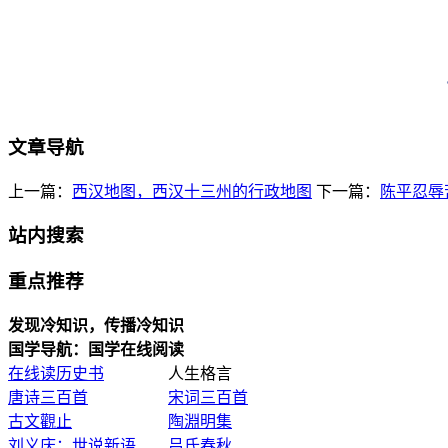
文章导航
上一篇：
西汉地图，西汉十三州的行政地图
下一篇：
陈平忍辱
站内搜索
重点推荐
发现冷知识，传播冷知识
国学导航：国学在线阅读
在线读历史书
人生格言
唐诗三百首
宋词三百首
古文觀止
陶淵明集
刘义庆：世说新语
吕氏春秋