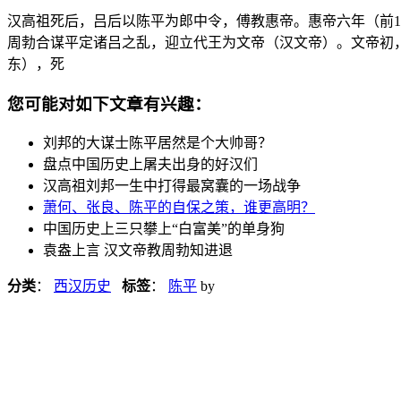
汉高祖死后，吕后以陈平为郎中令，傅教惠帝。惠帝六年（前1
周勃合谋平定诸吕之乱，迎立代王为文帝（汉文帝）。文帝初
东），死
您可能对如下文章有兴趣：
刘邦的大谋士陈平居然是个大帅哥？
盘点中国历史上屠夫出身的好汉们
汉高祖刘邦一生中打得最窝囊的一场战争
萧何、张良、陈平的自保之策，谁更高明？
中国历史上三只攀上“白富美”的单身狗
袁盎上言 汉文帝教周勃知进退
分类
：
西汉历史
标签
：
陈平
by