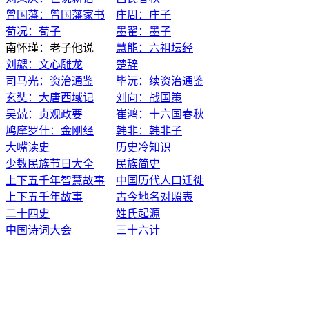
曾国藩：曾国藩家书
庄周：庄子
荀况：荀子
墨翟：墨子
南怀瑾：老子他说
慧能：六祖坛经
刘勰：文心雕龙
楚辞
司马光：资治通鉴
毕沅：续资治通鉴
玄奘：大唐西域记
刘向：战国策
吴兢：贞观政要
崔鸿：十六国春秋
鸠摩罗什：金刚经
韩非：韩非子
大嘴读史
历史冷知识
少数民族节日大全
民族简史
上下五千年智慧故事
中国历代人口迁徙
上下五千年故事
古今地名对照表
二十四史
姓氏起源
中国诗词大会
三十六计