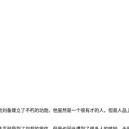
助刘备建立了不朽的功勋，他虽然是一个很有才的人，但是人品
陈平就受到了刘邦的宠信，但是也因此遭到了很多人的嫉妒，于