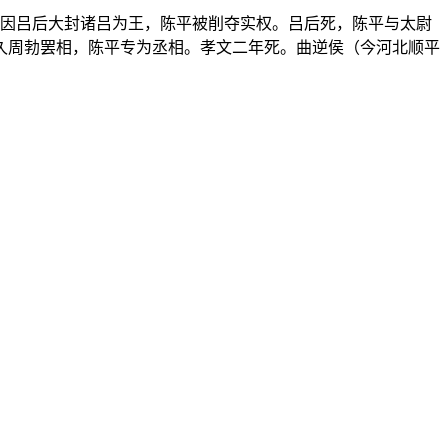
但因吕后大封诸吕为王，陈平被削夺实权。吕后死，陈平与太尉
久周勃罢相，陈平专为丞相。孝文二年死。曲逆侯（今河北顺平