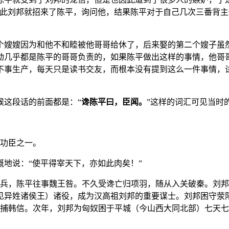
因此刘邦就招来了陈平，询问他，结果陈平对于自己几次三番背
个嫂嫂因为和他不和睦被他哥哥给休了，后来娶的第二个嫂子虽
动几乎都是陈平的哥哥负责的，如果陈平做出这样的事情，他哥
不事生产，每天只是读书交友，而根本没有提到这么一件事情，
候这段话的前面都是：“
谗陈平曰，臣闻。
”这样的词汇可见当时
国功臣之一。
地说：“使平得宰天下，亦如此肉矣！”
起兵，陈平往事魏王咎。不久受谗亡归项羽，随从入关破秦。刘
见异姓诸侯王）诸役，成为汉高祖刘邦的重要谋士。刘邦困守荥
逮捕韩信。次年，刘邦为匈奴困于平城（今山西大同北部）七天