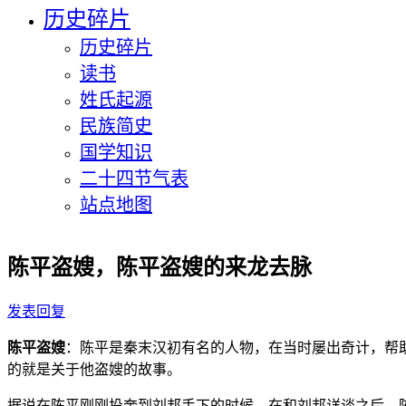
历史碎片
历史碎片
读书
姓氏起源
民族简史
国学知识
二十四节气表
站点地图
陈平盗嫂，陈平盗嫂的来龙去脉
发表回复
陈平盗嫂
：陈平是秦末汉初有名的人物，在当时屡出奇计，帮
的就是关于他盗嫂的故事。
据说在陈平刚刚投奔到刘邦手下的时候，在和刘邦详谈之后，