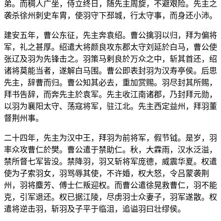
弟。而稠人广坐，侍立终日，随先主周旋，不避艰险。先主之
袭杀徐州刺史车胄，使羽守下邳城，行太守事，而身还小沛。
建安五年，曹公东征，先主奔袁绍。曹公擒羽以归，拜为偏将
军，礼之甚厚。绍遣大将颜良攻东郡太守刘延於白马，曹公使
张辽及羽为先锋击之。羽策马剌良於万众之中，斩其首还，绍
诸将莫能当者，遂解白马围。曹公即表封羽为汉寿亭侯。后思
先主，辞曹而归。曹公知其必去，重加赏赐。羽尽封其所赐，
拜书告辞，而奔先主於袁军。先主收江南诸郡，乃封拜元勋，
以羽为襄阳太守、荡寇将军，驻江北。先主西定益州，拜羽董
督荆州事。
二十四年，先主为汉中王，拜羽为前将军，假节钺。是岁，羽
率众攻曹仁於樊。曹公遣于禁助仁。秋，大霖雨，汉水泛溢，
禁所督七军皆没。禁降羽，羽又斩将军庞德，威震华夏。权遣
使为子索羽女，羽骂辱其使，不许婚，权大怒，令吕蒙袭荆
州，羽将麋芳、傅士仁叛迎权。而曹公遣徐晃救曹仁，羽不能
克，引军退还。权已据江陵，尽虏羽士众妻子，羽军遂散。权
遣将逆击羽，斩羽及子平于临沮，追谥羽曰壮缪侯。