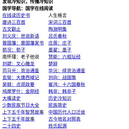
发现冷知识，传播冷知识
国学导航：国学在线阅读
在线读历史书
人生格言
唐诗三百首
宋词三百首
古文觀止
陶淵明集
刘义庆：世说新语
吕氏春秋
曾国藩：曾国藩家书
庄周：庄子
荀况：荀子
墨翟：墨子
南怀瑾：老子他说
慧能：六祖坛经
刘勰：文心雕龙
楚辞
司马光：资治通鉴
毕沅：续资治通鉴
玄奘：大唐西域记
刘向：战国策
吴兢：贞观政要
崔鸿：十六国春秋
鸠摩罗什：金刚经
韩非：韩非子
大嘴读史
历史冷知识
少数民族节日大全
民族简史
上下五千年智慧故事
中国历代人口迁徙
上下五千年故事
古今地名对照表
二十四史
姓氏起源