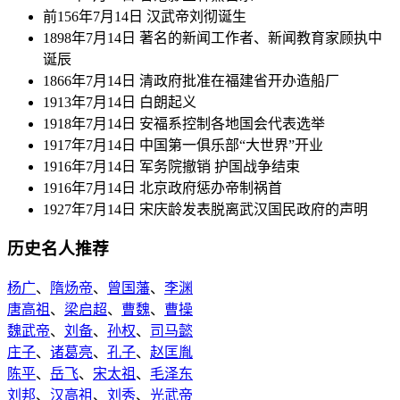
前156年7月14日 汉武帝刘彻诞生
1898年7月14日 著名的新闻工作者、新闻教育家顾执中
诞辰
1866年7月14日 清政府批准在福建省开办造船厂
1913年7月14日 白朗起义
1918年7月14日 安福系控制各地国会代表选举
1917年7月14日 中国第一俱乐部“大世界”开业
1916年7月14日 军务院撤销 护国战争结束
1916年7月14日 北京政府惩办帝制祸首
1927年7月14日 宋庆龄发表脱离武汉国民政府的声明
历史名人推荐
杨广
、
隋炀帝
、
曾国藩
、
李渊
唐高祖
、
梁启超
、
曹魏
、
曹操
魏武帝
、
刘备
、
孙权
、
司马懿
庄子
、
诸葛亮
、
孔子
、
赵匡胤
陈平
、
岳飞
、
宋太祖
、
毛泽东
刘邦
、
汉高祖
、
刘秀
、
光武帝