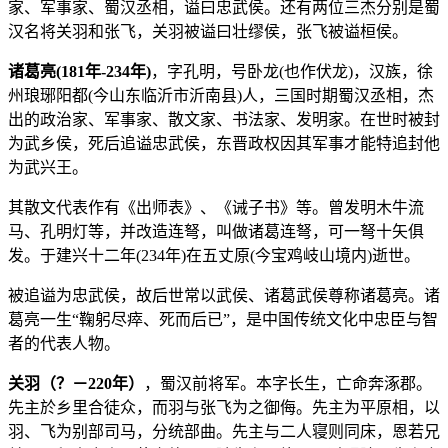
家、军事家、蜀汉丞相，谥曰忠武侯。还有两位三杰分别是蜀
汉名将关羽和张飞，关羽被谥曰壮缪侯，张飞被谥桓侯。
诸葛亮(181年-234年)
，字孔明，号卧龙(也作伏龙)，汉族，徐
州琅琊阳都(今山东临沂市沂南县)人，三国时期蜀汉丞相，杰
出的政治家、军事家、散文家、书法家、发明家。在世时被封
为武乡侯，死后追谥忠武侯，东晋政权因其军事才能特追封他
为武兴王。
其散文代表作有《出师表》、《诫子书》等。曾发明木牛流
马、孔明灯等，并改造连弩，叫做诸葛连弩，可一弩十矢俱
发。于建兴十二年(234年)在五丈原(今宝鸡岐山境内)逝世。
被追谥为忠武侯，故后世常以武侯、诸葛武侯尊称诸葛亮。诸
葛亮一生“鞠躬尽瘁、死而后已”，是中国传统文化中忠臣与智
者的代表人物。
关羽（？－220年）
，蜀汉前将军。本字长生，亡命奔涿郡。
先主於乡里合徒众，而羽与张飞为之御侮。先主为平原相，以
羽、飞为别部司马，分统部曲。先主与二人寝则同床，恩若兄