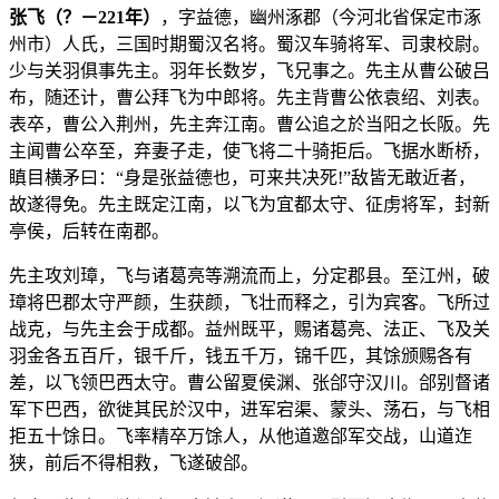
张飞（？－221年）
，字益德，幽州涿郡（今河北省保定市涿
州市）人氏，三国时期蜀汉名将。蜀汉车骑将军、司隶校尉。
少与关羽俱事先主。羽年长数岁，飞兄事之。先主从曹公破吕
布，随还计，曹公拜飞为中郎将。先主背曹公依袁绍、刘表。
表卒，曹公入荆州，先主奔江南。曹公追之於当阳之长阪。先
主闻曹公卒至，弃妻子走，使飞将二十骑拒后。飞据水断桥，
瞋目横矛曰：“身是张益德也，可来共决死!”敌皆无敢近者，
故遂得免。先主既定江南，以飞为宜都太守、征虏将军，封新
亭侯，后转在南郡。
先主攻刘璋，飞与诸葛亮等溯流而上，分定郡县。至江州，破
璋将巴郡太守严颜，生获颜，飞壮而释之，引为宾客。飞所过
战克，与先主会于成都。益州既平，赐诸葛亮、法正、飞及关
羽金各五百斤，银千斤，钱五千万，锦千匹，其馀颁赐各有
差，以飞领巴西太守。曹公留夏侯渊、张郃守汉川。郃别督诸
军下巴西，欲徙其民於汉中，进军宕渠、蒙头、荡石，与飞相
拒五十馀日。飞率精卒万馀人，从他道邀郃军交战，山道迮
狭，前后不得相救，飞遂破郃。