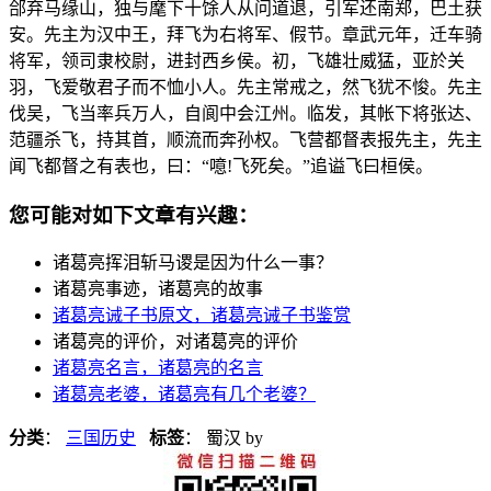
郃弃马缘山，独与麾下十馀人从问道退，引军还南郑，巴土获
安。先主为汉中王，拜飞为右将军、假节。章武元年，迁车骑
将军，领司隶校尉，进封西乡侯。初，飞雄壮威猛，亚於关
羽，飞爱敬君子而不恤小人。先主常戒之，然飞犹不悛。先主
伐吴，飞当率兵万人，自阆中会江州。临发，其帐下将张达、
范疆杀飞，持其首，顺流而奔孙权。飞营都督表报先主，先主
闻飞都督之有表也，曰：“噫!飞死矣。”追谥飞曰桓侯。
您可能对如下文章有兴趣：
诸葛亮挥泪斩马谡是因为什么一事？
诸葛亮事迹，诸葛亮的故事
诸葛亮诫子书原文，诸葛亮诫子书鉴赏
诸葛亮的评价，对诸葛亮的评价
诸葛亮名言，诸葛亮的名言
诸葛亮老婆，诸葛亮有几个老婆？
分类
：
三国历史
标签
： 蜀汉
by