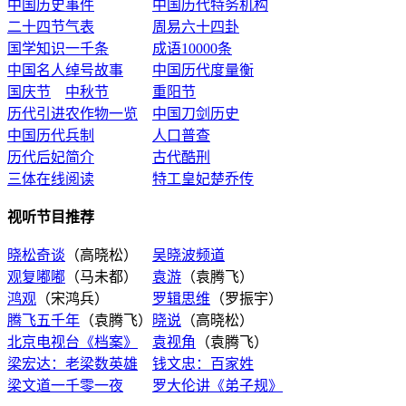
中国历史事件
中国历代特务机构
二十四节气表
周易六十四卦
国学知识一千条
成语10000条
中国名人绰号故事
中国历代度量衡
国庆节
中秋节
重阳节
历代引进农作物一览
中国刀剑历史
中国历代兵制
人口普查
历代后妃简介
古代酷刑
三体在线阅读
特工皇妃楚乔传
视听节目推荐
晓松奇谈
（高晓松）
吴晓波频道
观复嘟嘟
（马未都）
袁游
（袁腾飞）
鸿观
（宋鸿兵）
罗辑思维
（罗振宇）
腾飞五千年
（袁腾飞）
晓说
（高晓松）
北京电视台《档案》
袁视角
（袁腾飞）
梁宏达：老梁数英雄
钱文忠：百家姓
梁文道一千零一夜
罗大伦讲《弟子规》