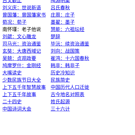
古文觀止
陶淵明集
刘义庆：世说新语
吕氏春秋
曾国藩：曾国藩家书
庄周：庄子
荀况：荀子
墨翟：墨子
南怀瑾：老子他说
慧能：六祖坛经
刘勰：文心雕龙
楚辞
司马光：资治通鉴
毕沅：续资治通鉴
玄奘：大唐西域记
刘向：战国策
吴兢：贞观政要
崔鸿：十六国春秋
鸠摩罗什：金刚经
韩非：韩非子
大嘴读史
历史冷知识
少数民族节日大全
民族简史
上下五千年智慧故事
中国历代人口迁徙
上下五千年故事
古今地名对照表
二十四史
姓氏起源
中国诗词大会
三十六计