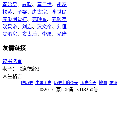
秦始皇
、
嬴政
、
秦二世
、
胡亥
扶苏
、
子婴
、
唐太宗
、
李世民
完颜阿骨打
、
完颜亶
、
完颜亮
汉景帝
、
刘启
、
汉文帝
、
刘恒
窦漪房
、
窦太后
、
李煜
、
光绪
友情链接
读书名言
老子：《道德经》
人生格言
唯历史
中国历史
历史上的今天
历史今天
地图
友链
©2017 京ICP备13018250号