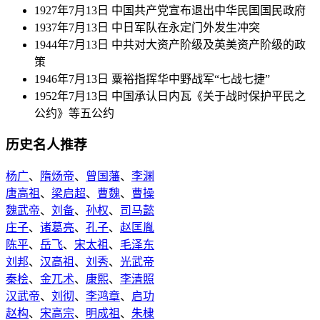
1927年7月13日 中国共产党宣布退出中华民国国民政府
1937年7月13日 中日军队在永定门外发生冲突
1944年7月13日 中共对大资产阶级及英美资产阶级的政
策
1946年7月13日 粟裕指挥华中野战军“七战七捷”
1952年7月13日 中国承认日内瓦《关于战时保护平民之
公约》等五公约
历史名人推荐
杨广
、
隋炀帝
、
曾国藩
、
李渊
唐高祖
、
梁启超
、
曹魏
、
曹操
魏武帝
、
刘备
、
孙权
、
司马懿
庄子
、
诸葛亮
、
孔子
、
赵匡胤
陈平
、
岳飞
、
宋太祖
、
毛泽东
刘邦
、
汉高祖
、
刘秀
、
光武帝
秦桧
、
金兀术
、
康熙
、
李清照
汉武帝
、
刘彻
、
李鸿章
、
启功
赵构
、
宋高宗
、
明成祖
、
朱棣