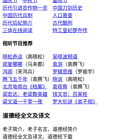
国庆节
中秋节
重阳节
历代引进农作物一览
中国刀剑历史
中国历代兵制
人口普查
历代后妃简介
古代酷刑
三体在线阅读
特工皇妃楚乔传
视听节目推荐
晓松奇谈
（高晓松）
吴晓波频道
观复嘟嘟
（马未都）
袁游
（袁腾飞）
鸿观
（宋鸿兵）
罗辑思维
（罗振宇）
腾飞五千年
（袁腾飞）
晓说
（高晓松）
北京电视台《档案》
袁视角
（袁腾飞）
梁宏达：老梁数英雄
钱文忠：百家姓
梁文道一千零一夜
罗大伦讲《弟子规》
道德经全文及译文
老子简介、老子名言、道德经简介
道德经全文及译文、道德经下载